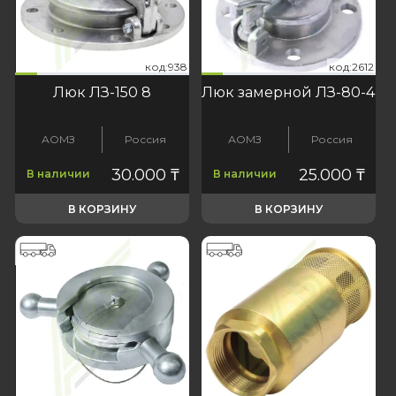
938
:2612
код:938
код:2612
код:938
код:2612
Люк ЛЗ-150 8
Люк замерной ЛЗ-80-4
АОМЗ
Россия
АОМЗ
Россия
30.000
₸
25.000
₸
В наличии
В наличии
В КОРЗИНУ
В КОРЗИНУ
код:1115