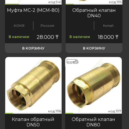
941
:1115
код:941
код:941
код:1115
Муфта МС-2 (МСМ-80)
Обратный клапан
DN40
АОМЗ
Россия
Китай
28.000
₸
18.000
₸
В наличии
В наличии
В КОРЗИНУ
В КОРЗИНУ
116
:1117
код:1116
код:1117
код:1116
код:1117
Клапан обратный
Обратный клапан
DN50
DN80