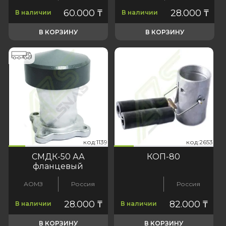
60.000
₸
28.000
₸
В наличии
В наличии
В КОРЗИНУ
В КОРЗИНУ
139
2653
код:1139
код:2653
код:1139
код:2653
СМДК-50 АА
КОП-80
фланцевый
АОМЗ
Россия
Россия
28.000
₸
82.000
₸
В наличии
В наличии
В КОРЗИНУ
В КОРЗИНУ