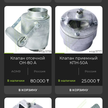
755
:5777
код:5755
код:5777
код:5755
код:5777
Клапан отсечной
Клапан приемный
ОН-80 А
КПН-50А
АОМЗ
Россия
Россия
80.000
₸
25.000
₸
В наличии
В наличии
В КОРЗИНУ
В КОРЗИНУ