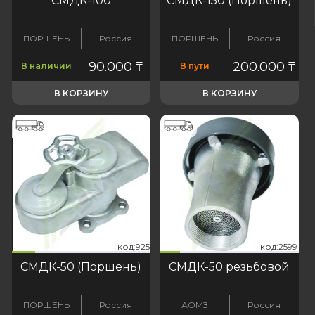
СМДК-100
СМДК-150 (Поршень)
ПОРШЕНЬ
Россия
ПОРШЕНЬ
Россия
90.000
₸
200.000
₸
В наличии
В пути
В КОРЗИНУ
В КОРЗИНУ
925
:2599
код:925
код:2599
код:925
код:2599
СМДК-50 (Поршень)
СМДК-50 резьбовой
ПОРШЕНЬ
Россия
АОМЗ
Россия