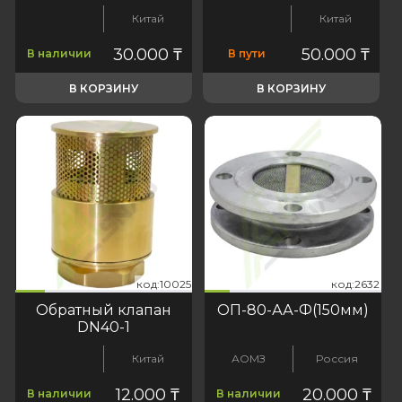
Китай
Китай
30.000
₸
50.000
₸
В наличии
В пути
В КОРЗИНУ
В КОРЗИНУ
025
:2632
код:10025
код:2632
код:10025
код:2632
Обратный клапан
ОП-80-АА-Ф(150мм)
DN40-1
Китай
АОМЗ
Россия
12.000
₸
20.000
₸
В наличии
В наличии