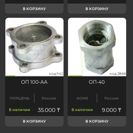
В КОРЗИНУ
В КОРЗИНУ
942
:2866
код:942
код:2866
код:942
код:2866
ОП 100-АА
ОП-40
ПОРШЕНЬ
Россия
АОМЗ
Россия
35.000
₸
9.000
₸
В наличии
В наличии
В КОРЗИНУ
В КОРЗИНУ