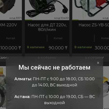
код:3571
код:10410
код:7248
код:3571
код:10410
код:7248
код:7263
код:35
код:10
код
ко
KM-220V
Насос для ДТ 220v,
Насос ZS-YB-5
80л/мин
Китай
Китай
Кита
100.000
₸
В наличии
90.000
₸
В наличии
300.0
РЗИНУ
В КОРЗИНУ
В КОРЗИНУ
×
Мы сейчас не работаем
Алматы:
ПН-ПТ с 9.00 до 18.00, СБ 10.00
до 14.00, ВС выходной
Астана:
ПН-ПТ с 10.00 до 19.00, СБ — ВС
выходной
код:3069
код:9380
код:5661
код:3069
код:9380
код:5661
код:7226
код:30
код:9
код
ко