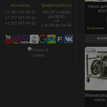
Контакты
График работы
Насос для
60л
+7 700 197-99-32
ПН-ПТ с 09.00
до 18.00
+7 777 197-99-32
СБ
+7 707 197-99-32
с 10.00 до 14.00
В наличии
В КО
код:9329
код:10411
код:9329
код:10411
Взрывоза
насос