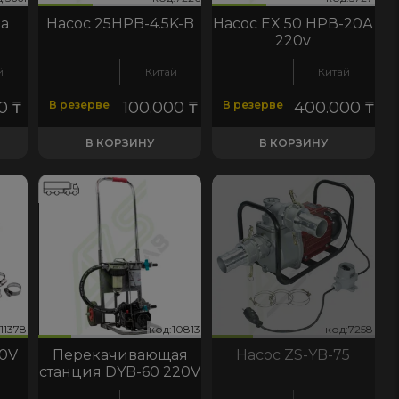
ла
Насос 25HPB-4.5K-B
Насос EX 50 НРВ-20А
220v
й
Китай
Китай
00
₸
В резерве
100.000
₸
В резерве
400.000
₸
В КОРЗИНУ
В КОРЗИНУ
29
0411
11378
д:10813
код:7258
код:9329
код:10411
код:11378
код:10813
код:7258
код:9329
код:10411
код:11378
код:10813
код:7258
20V
Перекачивающая
Насос ZS-YB-75
станция DYB-60 220V