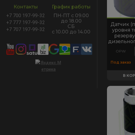
Контакты
График работы
+7 700 197-99-32
ПН-ПТ с 09.00
код:4602
код:4834
код:4602
код:4834
код:6652
до 18.00
+7 777 197-99-32
Датчик (
СБ
+7 707 197-99-32
уровня т
с 10.00 до 14.00
резерву
дизельног
OPW
Под заказ
В КО