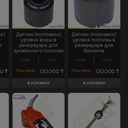
98
601
:4606
д:4610
код:4605
код:4598
код:4601
код:4606
код:4610
код:4605
код:4601
код:4606
код:4610
код:4605
ок)
Датчик (поплавок)
Датчик (поплавок)
в
уровня воды в
уровня топлива в
я
резервуаре для
резервуаре для
дизельного топлива
бензина
А
OPW
США
OPW
США
00
₸
Под заказ
120.000
₸
Под заказ
120.000
₸
В КОРЗИНУ
В КОРЗИНУ