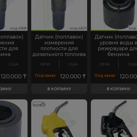
код:4598
код:4601
код:4606
код:4598
код:4601
код:4606
код:4610
код:45
код:4
код
ко
поплавок)
Датчик (поплавок)
Датчик (поплав
рения
измерения
уровня воды 
сти для
плотности для
резервуаре дл
зина
дизельного топлива
бензина
США
OPW
США
OPW
СШ
120.000
₸
Под заказ
120.000
₸
Под заказ
120.0
РЗИНУ
В КОРЗИНУ
В КОРЗИНУ