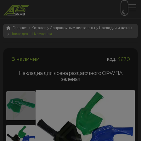
Перейти
Перейти
к
к
Главная
Каталог
Заправочные пистолеты
Накладки и чехлы
Накладка 11A зеленая
навигации
содержимому
В наличии
код:
4670
Накладна для крана раздаточного OPW 11А
зеленая