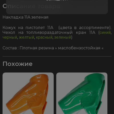
Описание товара
Накладка 11A зеленая
Кожух на пистолет 11A (цвета в ассортименте).
Чехол на топливораздаточный кран 11A (
синий
,
черный
,
желтый
,
красный
,
зеленый
)
Состав : Плотная резина » маслобензостойкая «
Похожие