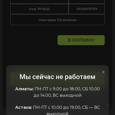
Код ТН ВЭД
3926909709
Накладка 11А зеленая
В КОРЗИНУ
Количество
товара
Накладна
для
крана
раздаточного
×
OPW 11А
Мы сейчас не работаем
зеленая
Описание
Алматы:
ПН-ПТ с 9.00 до 18.00, СБ 10.00
до 14.00, ВС выходной
Астана:
ПН-ПТ с 10.00 до 19.00, СБ — ВС
выходной