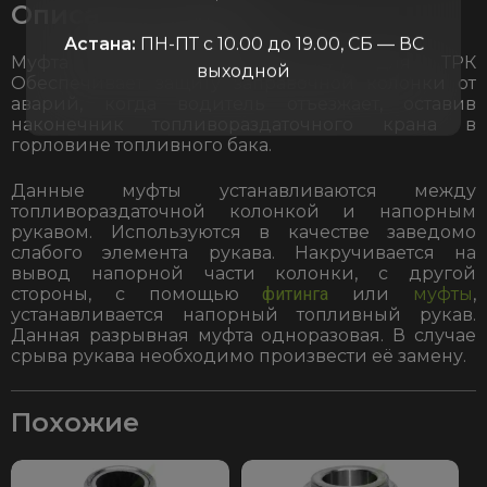
Описание товара
Астана:
ПН-ПТ с 10.00 до 19.00, СБ — ВС
Муфта разрывная 19/19 (3/4″)
для ТРК
выходной
Обеспечивает защиту заправочной колонки от
аварий, когда водитель отъезжает, оставив
наконечник топливораздаточного крана в
горловине топливного бака.
Данные муфты устанавливаются между
топливораздаточной колонкой и напорным
рукавом. Используются в качестве заведомо
слабого элемента рукава. Накручивается на
вывод напорной части колонки, с другой
стороны, с помощью
фитинга
или
муфты
,
устанавливается напорный топливный рукав.
Данная разрывная муфта одноразовая. В случае
срыва рукава необходимо произвести её замену.
Похожие