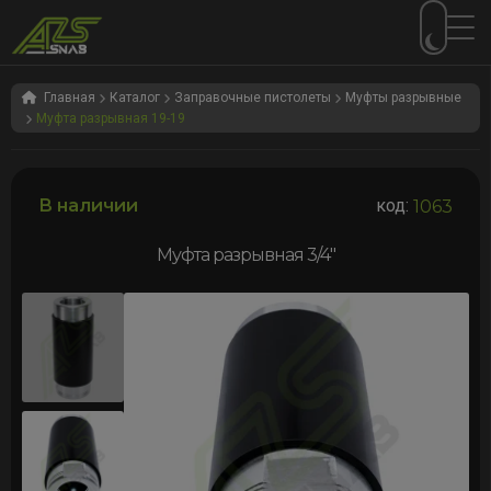
Перейти
Перейти
к
к
Главная
Каталог
Заправочные пистолеты
Муфты разрывные
Муфта разрывная 19-19
навигации
содержимому
В наличии
код:
1063
Муфта разрывная 3/4″