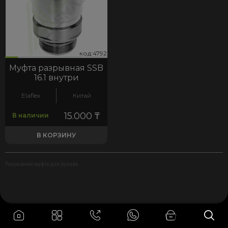
92
код:4792
код:4792
Муфта разрывная SSB
16.1 внутри
Elaflex
Китай
15.000
₸
В наличии
В КОРЗИНУ
Разрывная муфта для рукава