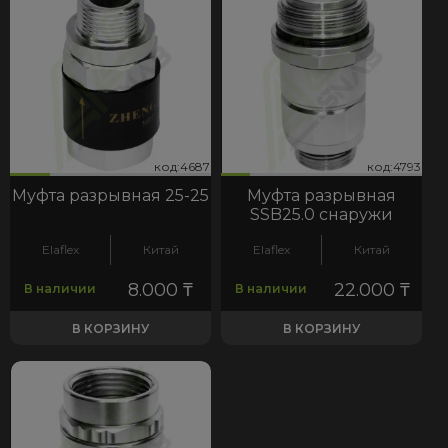
87
793
код:4687
код:4793
код:4687
код:4793
Муфта разрывная 25-25
Муфта разрывная
SSB25.0 снаружи
Elaflex
Китай
Elaflex
Китай
8.000
₸
22.000
₸
В наличии
В наличии
В КОРЗИНУ
В КОРЗИНУ