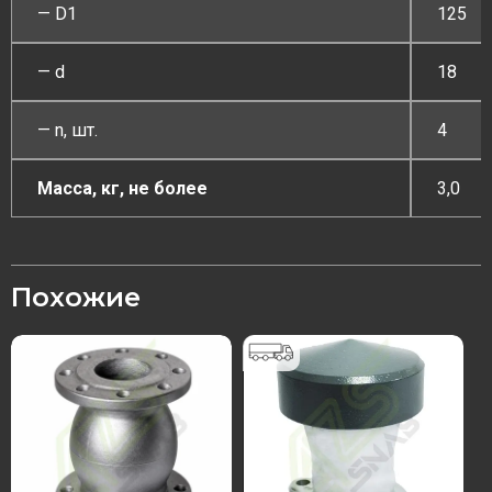
— D1
125
— d
18
— n, шт.
4
Масса, кг, не более
3,0
Похожие