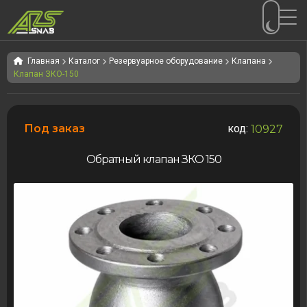
Перейти
Перейти
к
к
Главная
Каталог
Резервуарное оборудование
Клапана
Клапан ЗКО-150
навигации
содержимому
Под заказ
код:
10927
Обратный клапан ЗКО 150