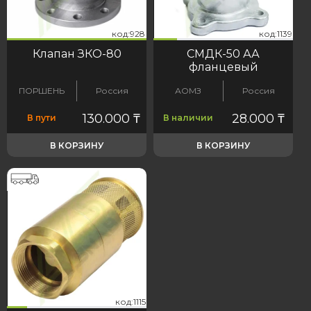
28
139
код:928
код:1139
код:928
код:1139
Клапан ЗКО-80
СМДК-50 АА
фланцевый
ПОРШЕНЬ
Россия
АОМЗ
Россия
130.000
₸
28.000
₸
В пути
В наличии
В КОРЗИНУ
В КОРЗИНУ
15
код:1115
код:1115