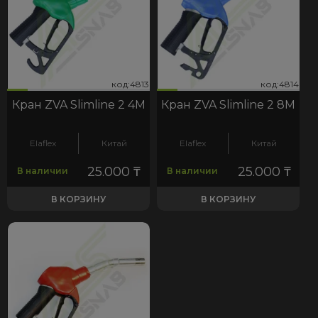
13
814
код:4813
код:4814
код:4813
код:4814
Кран ZVA Slimline 2 4М
Кран ZVA Slimline 2 8М
Elaflex
Китай
Elaflex
Китай
25.000
₸
25.000
₸
В наличии
В наличии
В КОРЗИНУ
В КОРЗИНУ