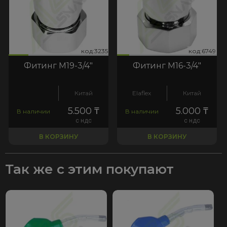
235
:6749
код:3235
код:6749
код:3235
код:6749
Фитинг M19-3/4"
Фитинг М16-3/4"
Китай
Elaflex
Китай
5.500
₸
5.000
₸
В наличии
В наличии
с ндс
с ндс
В КОРЗИНУ
В КОРЗИНУ
Так же с этим покупают