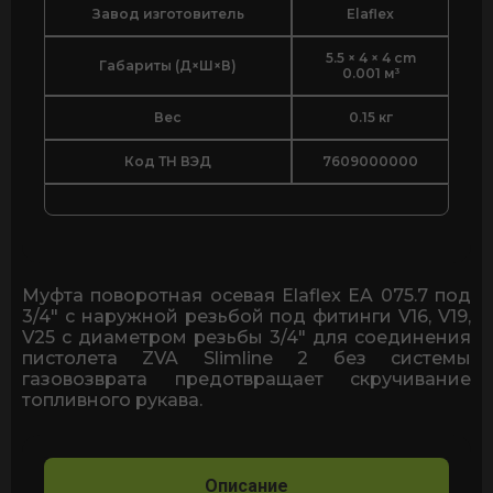
Завод изготовитель
Elaflex
5.5 × 4 × 4 cm
Габариты (Д×Ш×В)
0.001 м³
Вес
0.15 кг
Код ТН ВЭД
7609000000
Муфта поворотная осевая Elaflex EA 075.7 под
3/4" с наружной резьбой под фитинги V16, V19,
V25 c диаметром резьбы 3/4" для соединения
пистолета ZVA Slimline 2 без системы
газовозврата предотвращает скручивание
топливного рукава.
Описание