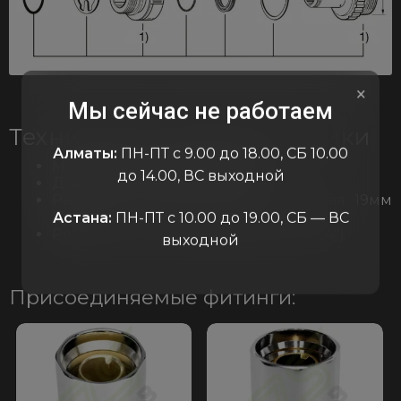
×
Мы сейчас не работаем
Технические характеристики
Алматы:
ПН-ПТ с 9.00 до 18.00, СБ 10.00
Материал: алюминий, сталь
до 14.00, ВС выходной
Диаметр прохода: 19мм (3/4″)
Резьба со стороны ввода: наружная 19мм
(3/4″)
Астана:
ПН-ПТ с 10.00 до 19.00, СБ — ВС
Резьба со стороны выхода: 32мм (1 1/4″)
выходной
Присоединяемые фитинги: