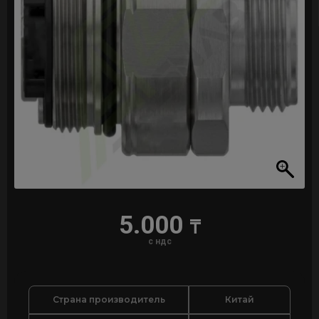
5.000
₸
с ндс
Страна производитель
Китай