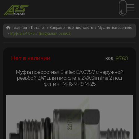
Перейти
Перейти
к
к
Главная
Каталог
Заправочные пистолеты
Муфты поворотные
Муфта EA 075.7 (наружная резьба)
навигации
содержимому
Нет в наличии
код:
9760
Муфта поворотная Elaflex EA 075.7 c наружной
резьбой 3/4″, для пистолета ZVA Slimline 2 под
фитинг M-16 M-19 M-25