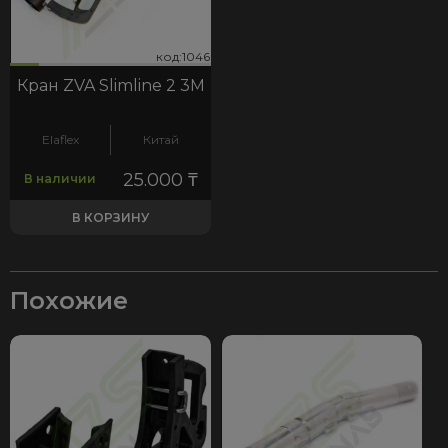
46
код:1046
код:1046
Кран ZVA Slimline 2 3М
Elaflex
Китай
25.000
₸
В наличии
В КОРЗИНУ
Похожие