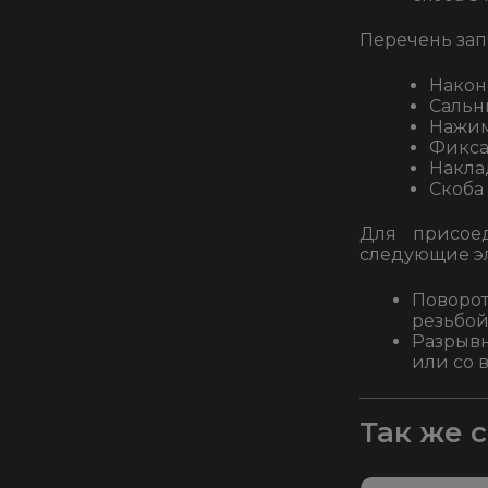
Перечень зап
Нако
Сальн
Нажим
Фикса
Накла
Скоба
Для присое
следующие э
Поворо
резьбо
Разрыв
или со 
Так же 