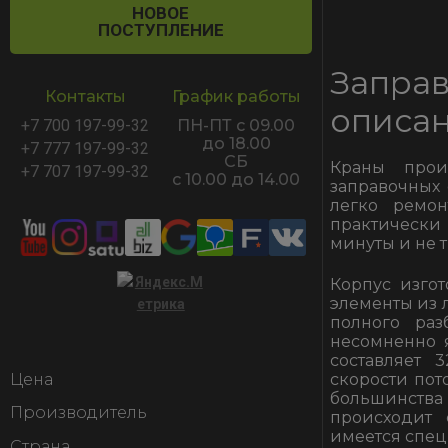
НОВОЕ
ПОСТУПЛЕНИЕ
Запра
Контакты
График работы
описа
+7 700 197-99-32
ПН-ПТ с 09.00
до 18.00
+7 777 197-99-32
СБ
Краны прои
+7 707 197-99-32
с 10.00 до 14.00
заправочных
легко ремон
практически
минуты и не т
Корпус изгот
элементы из 
полного раз
несомненно 
составляет 
Цена
скорости пот
большинств
Производитель
происходит
имеется спец
Страна