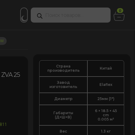
Поиск
0
товаров
3М
Страна
Китай
производитель
 ZVA 25
Завод
Elaflex
изготовитель
Диаметр
25мм (1")
6 × 18.5 × 45
Габариты
cm
(Д×Ш×В)
0.005 м³
811
Вес
1.3 кг