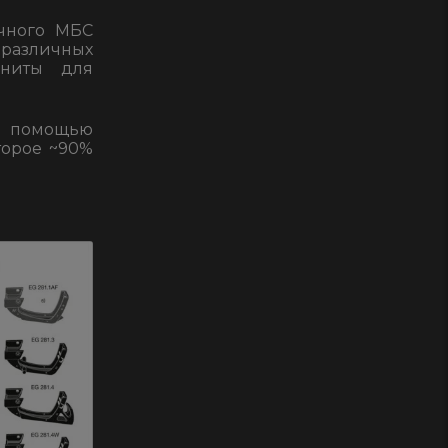
очного МБС
различных
гниты для
с помощью
торое ~90%