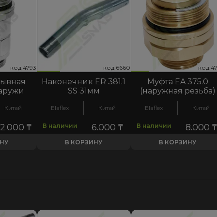
код:6660
код:4777
код:4793
код:6660
код:4777
код:4793
код:6
код:4
код:4
рывная
Наконечник ER 381.1
Муфта EA 375.0
наружи
SS 31мм
(наружная резьба)
Китай
Elaflex
Китай
Elaflex
Китай
22.000
₸
В наличии
6.000
₸
В наличии
8.000
₸
ИНУ
В КОРЗИНУ
В КОРЗИНУ