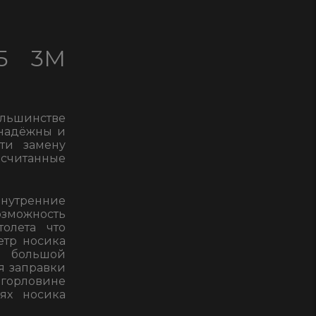
25
1"
cо
25 3М
скобой
EG
281.3М
льшинстве
 надёжны и
сти замену
считанные
внутренние
озможность
олета что
етр носика
и большой
я заправки
горловине
ях носика