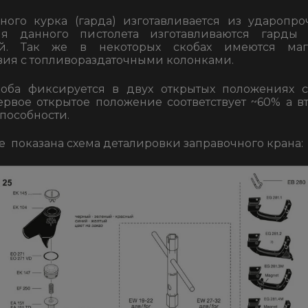
ного курка (гарда) изготавливается из ударопр
ля данного пистолета изготавливаются гарды 
й. Так же в некоторых скобах имеются ма
ия с топливораздаточными колонками.
оба фиксируется в двух открытых положениях 
ервое открытое положение соответствует ~60% а в
пособности.
е показана схема деталировки заправочного крана: