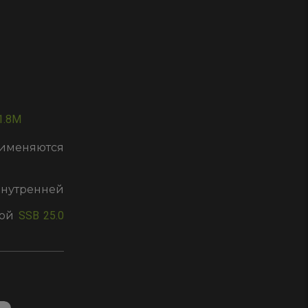
1.8M
именяются
нутренней
бой
SSB 25.0