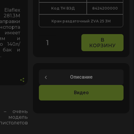
Код ТН ВЭД
8424200000
Elaflex
 281.3М
правки
Кран раздаточный ZVA 25 3М
нспорта
 имеет
5мм и
В
о 140л/
КОРЗИНУ
Количество
 бак и
товара
.
Заправочный
пистолет,
кран
Описание
раздаточный
высокопроизводительный
Видео
для
дизельного
М – очень
топлива
ая модель
Elaflex
пистолетов
ZVA