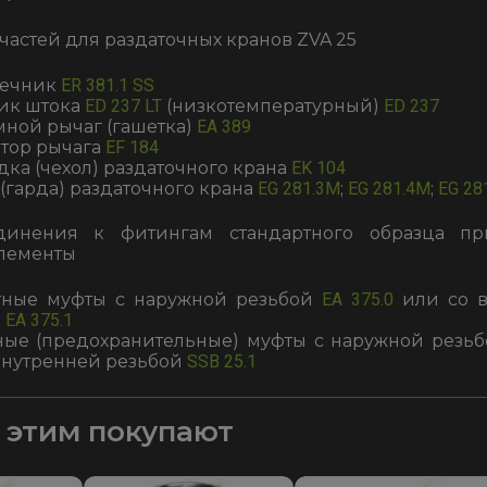
частей для раздаточных кранов ZVA 25
нечник
ER 381.1 SS
ик штока
ED 237 LT
(низкотемпературный)
ED 237
ной рычаг (гашетка)
EA 389
тор рычага
EF 184
дка (чехол) раздаточного крана
EK 104
 (гарда) раздаточного крана
EG 281.3M
;
EG 281.4M
;
EG 28
динения к фитингам стандартного образца пр
лементы
тные муфты с наружной резьбой
EA 375.0
или со в
й
EA 375.1
ные (предохранительные) муфты с наружной резь
внутренней резьбой
SSB 25.1
с этим покупают