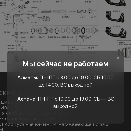
×
Мы сейчас не работаем
Алматы:
ПН-ПТ с 9.00 до 18.00, СБ 10.00
до 14.00, ВС выходной
ские характеристики
Астана:
ПН-ПТ с 10.00 до 19.00, СБ — ВС
дительность – до 140 л/мин;
выходной
ива – бензин, ДТ;
я скобы – в 2-х положениях;
ческая отсечка – есть;
л корпуса – алюминий, нержавеющая сталь;
 М