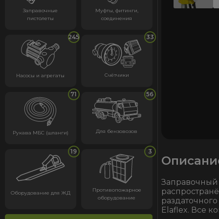
Заправочные
Муфты, фитинги,
пистолеты
соединения
245
33
Счётчики
Насосы и агрегаты
71
56
Для бензовозов
Рукава МБС (шланги)
19
3
Описани
Заправочны
Противопожарное
распростра
Оборудование для ЖД
оборудование
раздаточног
Elaflex. Все