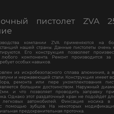
вочный пистолет ZVA 
ние
зводства компании ZVA применяются на бо
 станций нашей страны. Данные пистолеты очень
тируются. Его конструкция позволяет произве
 любого компонента. Ремонт производится за 
ребует особых навыков.
овлен из искробезопасного сплава алюминия, а 
латуни и нержавеющей стали. Конструкция имеет в
бора, ремонта или пере укомплектования пист
является большим достоинством. Наружный диам
32мм. и что позволяет проводить заправку пр
ока. Однако этот раздаточный кран не подойдёт дл
а легковых автомобилей. Фиксация носика в 
 с помощью зубцов. На некоторых модификаци
иальная предохранительная проточка.