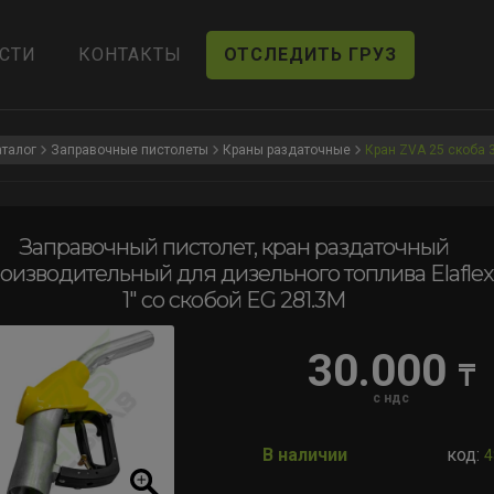
СТИ
КОНТАКТЫ
ОТСЛЕДИТЬ ГРУЗ
аталог
Заправочные пистолеты
Краны раздаточные
Кран ZVA 25 скоба 
Заправочный пистолет, кран раздаточный
оизводительный для дизельного топлива Elaflex
1″ cо скобой EG 281.3М
30.000
₸
с ндс
В наличии
код:
4