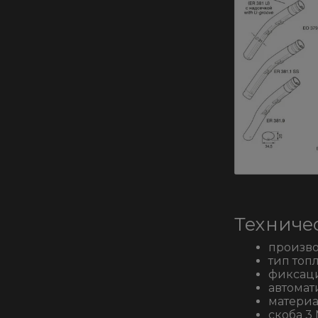
Техниче
произво
тип топл
фиксаци
автомати
материа
скоба 3