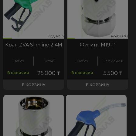
13
070
код:4813
код:1070
код:4813
код:1070
Кран ZVA Slimline 2 4М
Фитинг М19-1"
Elaflex
Китай
Elaflex
Германия
25.000
₸
5.500
₸
В наличии
В наличии
В КОРЗИНУ
В КОРЗИНУ