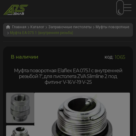
Перейти
Перейти
к
к
Главная
Каталог
Заправочные пистолеты
Муфты поворотные
Муфта EA 075.1 (внутренняя резьба)
навигации
содержимому
В наличии
код:
1065
Муфта поворотная Elaflex EA 075.1 c внутренней
резьбой 1″, для пистолета ZVA Slimline 2 под
фитинг V-16 V-19 V-25