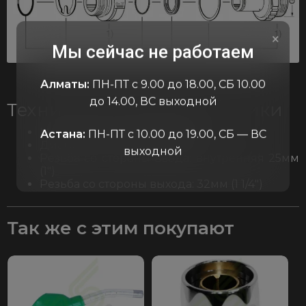
×
Мы сейчас не работаем
Алматы:
ПН-ПТ с 9.00 до 18.00, СБ 10.00
до 14.00, ВС выходной
Технические характеристики
Материал: алюминий, сталь
Астана:
ПН-ПТ с 10.00 до 19.00, СБ — ВС
Диаметр прохода: 19мм (3/4″)
выходной
Резьба со стороны ввода: внутренняя 25мм
(1″)
Резьба со стороны выхода: 32мм (1 1/4″)
Так же с этим покупают