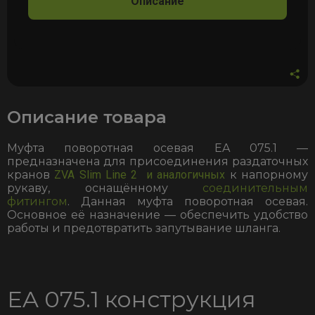
Описание
Slimline
2
под
фитинг
V-
16
V-
19
V-
Описание товара
25
Муфта поворотная осевая EA 075.1 —
предназначена для присоединения раздаточных
кранов
ZVA Slim Line 2 и аналогичных
к напорному
рукаву, оснащённому
соединительным
фитингом
. Данная муфта поворотная осевая.
Основное её назначение — обеспечить удобство
работы и предотвратить запутывание шланга.
EA 075.1 конструкция