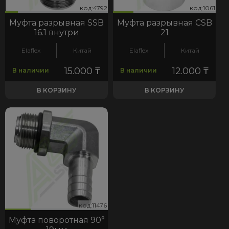
92
061
код:4792
код:1061
код:4792
код:1061
Муфта разрывная SSB
Муфта разрывная CSB
16.1 внутри
21
Elaflex
Китай
Elaflex
Китай
15.000
₸
12.000
₸
В наличии
В наличии
В КОРЗИНУ
В КОРЗИНУ
76
код:11476
код:11476
Муфта поворотная 90°