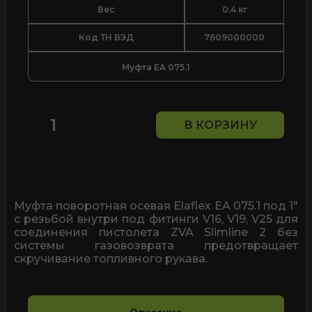
Вес
0.4 кг
Код ТН ВЭД
7609000000
Муфта EA 075.1
В КОРЗИНУ
Количество
товара
Муфта
поворотная
Elaflex
EA
Муфта поворотная осевая Elaflex EA 075.1 под 1"
075.1
с резьбой внутри под фитинги V16, V19, V25 для
c
соединения пистолета ZVA Slimline 2 без
внутренней
системы газовозврата предотвращает
резьбой
скручивание топливного рукава.
1",
для
пистолета
ZVA