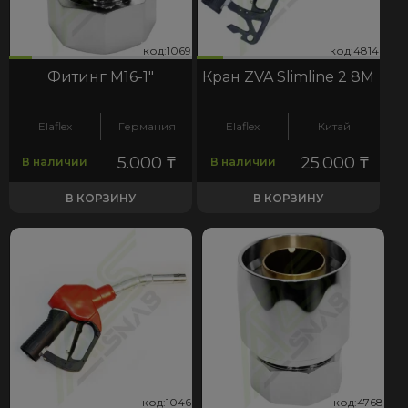
69
14
код:1069
код:4814
код:1069
код:4814
Фитинг М16-1"
Кран ZVA Slimline 2 8М
Elaflex
Германия
Elaflex
Китай
5.000
₸
25.000
₸
В наличии
В наличии
В КОРЗИНУ
В КОРЗИНУ
46
768
код:1046
код:4768
код:1046
код:4768