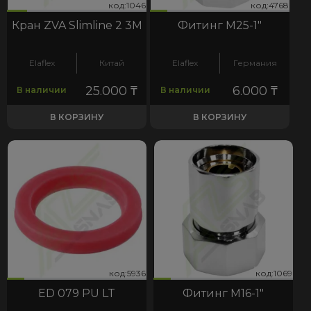
46
68
код:1046
код:4768
код:1046
код:4768
Кран ZVA Slimline 2 3М
Фитинг М25-1"
Elaflex
Китай
Elaflex
Германия
25.000
₸
6.000
₸
В наличии
В наличии
В КОРЗИНУ
В КОРЗИНУ
36
069
код:5936
код:1069
код:5936
код:1069
ED 079 PU LT
Фитинг М16-1"