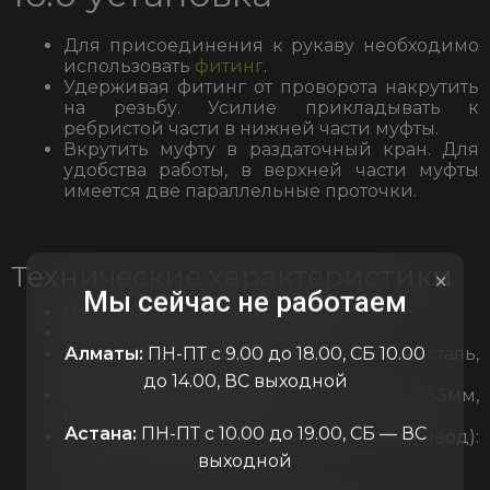
Для присоединения к рукаву необходимо
использовать
фитинг
.
Удерживая фитинг от проворота накрутить
на резьбу. Усилие прикладывать к
ребристой части в нижней части муфты.
Вкрутить муфту в раздаточный кран. Для
удобства работы, в верхней части муфты
имеется две параллельные проточки.
Технические характеристики
×
Мы сейчас не работаем
Присоединяемый диаметр: 25мм (1″)
Условный проход: 19мм (3/4″)
Алматы:
ПН-ПТ с 9.00 до 18.00, СБ 10.00
Материал: нержавеющая сталь,
алюминиевый сплав.
до 14.00, ВС выходной
Фактический диаметр резьбы (ввод): 33мм,
по гребню резьбы
Астана:
ПН-ПТ с 10.00 до 19.00, СБ — ВС
Фактический диаметр резьбы (вывод):
34мм, по гребню резьбы
выходной