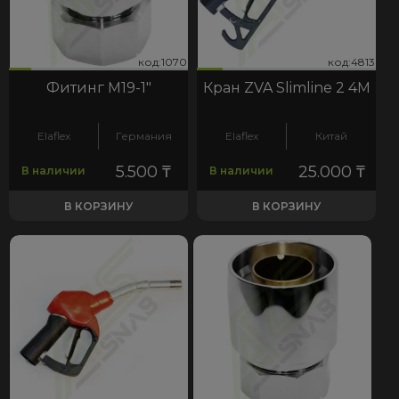
70
813
код:1070
код:4813
код:1070
код:4813
Фитинг М19-1"
Кран ZVA Slimline 2 4М
Elaflex
Германия
Elaflex
Китай
5.500
₸
25.000
₸
В наличии
В наличии
В КОРЗИНУ
В КОРЗИНУ