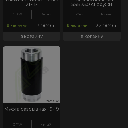
21мм
SSB25.0 снаружи
OPW
Китай
Elaflex
Китай
3.000
₸
22.000
₸
В наличии
В наличии
В КОРЗИНУ
В КОРЗИНУ
63
код:1063
код:1063
Муфта разрывная 19-19
OPW
Китай