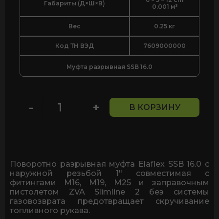
Габариты (Д×Ш×В)
0.001 м³
Вес
0.25 кг
Код ТН ВЭД
7609000000
Муфта разрывная SSB 16.0
-
+
В КОРЗИНУ
Количество
товара
Муфта
разрывная
Elaflex
SSB
Поворотно разрывная муфта Elaflex SSB 16.0 c
16.0
наружной резьбой 1" совместимая с
наружная
фитингами M16, M19, M25 и заправочным
резьба
пистолетом ZVA Slimline 2 без системы
1"
газовозврата предотвращает скручивание
для
топливного рукава.
заправочного