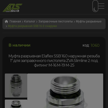
Перейти
Перейти
к
к
Главная
Каталог
Заправочные пистолеты
Муфты разрывные
Муфта разрывная SSB16.0 снаружи
навигации
содержимому
В наличии
код:
1060
Муфта разрывная Elaflex SSB 16.0 наружная резьба
1″ для заправочного пистолета ZVA Slimline 2 под
фитинг M-16 M-19 M-25