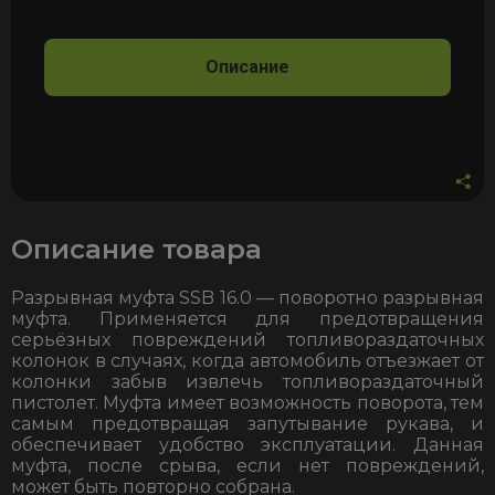
пистолета
ZVA
Slimline
Описание
2
под
фитинг
M-
16
M-
19
M-
25
Описание товара
Разрывная муфта SSB 16.0
— поворотно разрывная
муфта. Применяется для предотвращения
серьёзных повреждений топливораздаточных
колонок в случаях, когда автомобиль отъезжает от
колонки забыв извлечь топливораздаточный
пистолет. Муфта имеет возможность поворота, тем
самым предотвращая запутывание рукава, и
обеспечивает удобство эксплуатации. Данная
муфта, после срыва, если нет повреждений,
может быть повторно собрана.