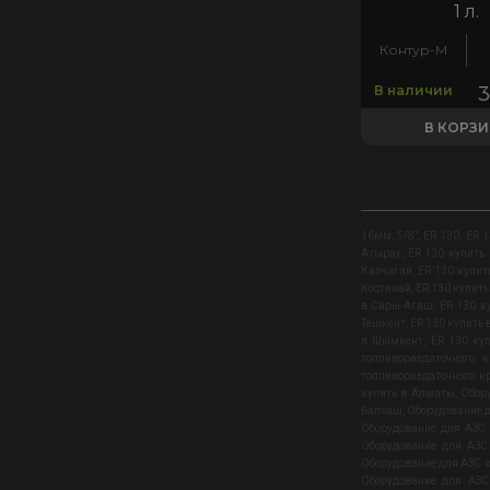
1 л.
Контур-М
В наличии
В КОРЗ
16мм
,
5/8”
,
ER 130
,
ER 1
Атырау
,
ER 130 купить
Капчагай
,
ER 130 купит
Костанай
,
ER 130 купит
в Сары-Агаш
,
ER 130 к
Ташкент
,
ER 130 купить 
в Шымкент
,
ER 130 ку
топливораздаточного 
топливораздаточного к
купить в Алматы
,
Обор
Балхаш
,
Оборудование д
Оборудование для АЗС 
Оборудование для АЗС
Оборудование для АЗС 
Оборудование для АЗС