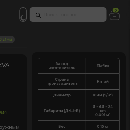
Поиск
0
товаров
30 21мм
Завод
 ZVA
Elaflex
изготовитель
Страна
Китай
производитель
Диаметр
16мм (5/8")
5 × 6.5 × 24
Габариты (Д×Ш×В)
cm
840
0.001 м³
Вес
0.15 кг
ружным