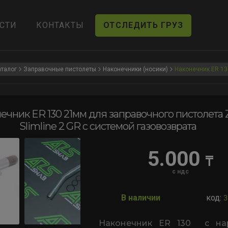
СТИ
КОНТАКТЫ
ОТСЛЕДИТЬ ГРУЗ
аталог
Заправочные пистолеты
Наконечники (носики)
Наконечник ER 1
ечник ER 130 21мм для заправочного пистолета
Slimline 2 GR с системой газовозврата
5.000
₸
с ндс
В наличии
код:
3
Наконечник ER 130 с на