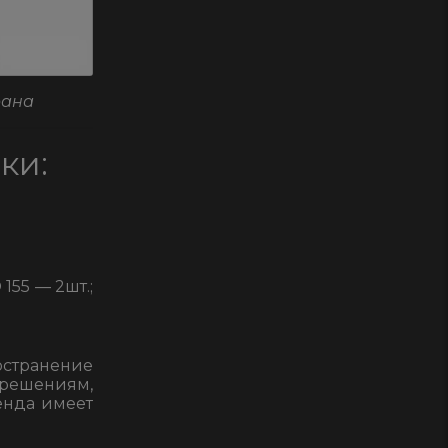
рана
ки:
155 — 2шт.;
остранение
решениям,
енда имеет