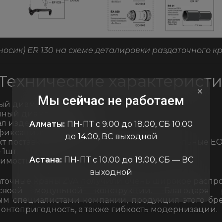
носик) ER 130 на схеме деталировки раздаточного к
 Технические характеристи
×
Мы сейчас не работаем
й диаметр: 21 мм.
ный диаметр: 20 мм.
ал изделия: алюминий
Алматы:
ПН-ПТ с 9.00 до 18.00, СБ 10.00
фиксации: на шплинт
до 14.00, ВС выходной
т поставки: наконечник; кольцо уплотнительные ЕО 
 1шт.
Астана:
ПН-ПТ с 10.00 до 19.00, СБ — ВС
мость: ZVA2 GR
выходной
точные краны ZVA получили очень широкое распр
своей модульной конструкции. Благодаря 
ым специалистами компании, продукция этого бр
онтопригодность, а также гибкость модернизации.