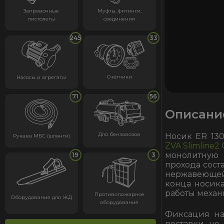
Заправочные
Муфты, фитинги,
пистолеты
соединения
245
33
Счётчики
Насосы и агрегаты
71
56
Описани
Для бензовозов
Носик ER 130
Рукава МБС (шланги)
ZVA Slimline2
монолитную 
19
3
прохода сост
нержавеющей
конца носика
работы механ
Противопожарное
Оборудование для ЖД
оборудование
Фиксация на
поставки не