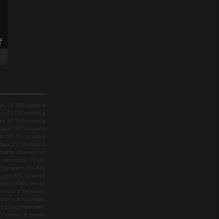
₸
на
,
ER 130 купить в
ан
,
ER 130 купить в
ев
,
ER 130 купить в
удный
,
ER 130 купить
аз
,
ER 130 купить в
горск
,
ER 130 купить
врата
,
Наконечник
 пистолета
,
Носик
рудование для АЗС
 для АЗС купить в
купить в Жезказган
,
купить в Каскелен
,
упить в Костанай
,
ть в Петропавловск
,
С купить в Семей
,