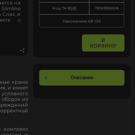
ается на
Slimline
Код ТН ВЭД
7616999008
 Coax, и
лекте с
Наконечник ER 130
В
КОРЗИНУ
Количество
товара
Наконечник
ER
130
Описание
чные краны
21мм
ия, и имеет
для
условного
заправочного
й ободок из
вреждений
пистолета
корректной
ZVA
Slimline
в комплект
2
 носиком и