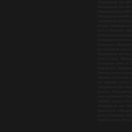
Оборудование для АЗС
Оборудование для АЗС
Оборудование для АЗС к
Оборудование для АЗС к
Оборудование для Бенз
Атырау
,
Оборудование д
купить в Жанаозен
,
Обор
для Бензовозов купить 
Оборудование для Бензо
Кызылорда
,
Оборудован
для Бензовозов купить
Оборудование для Бенз
купить в Тараз
,
Оборудо
Бензовозов купить в Т
Каменогорск
,
Оборудов
Нефтебаз купить в Акта
Нефтебаз купить в Аста
для Нефтебаз купить в
Оборудование для Нефте
Каскелен
,
Оборудование
купить в Костанай
,
Обор
Нефтебаз купить в Пет
Оборудование для Неф
Талдыкорган
,
Оборудова
купить в Темиртау
,
Обор
Нефтебаз купить в Усть