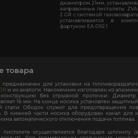
диаметром 21мм, устанавлив
заправочные пистолеты ZVA 
2 GR c системой газовозврата
устанавливается в комп
фартуком ЕA 092.1
е товара
 предназначен для установки на топливораздато
 GR
и их аналоги. Наконечник изготовлен из алюмин
конструкцию без отрывной проточки. Диаметр 
авляет 16 мм. На конце носика установлен защитны
 стали. Ободок служит для предотвращения по
. В нижней части носика оборудован канал для 
изма автоматического отключения подачи топлива.
 пистолете осуществляется благодаря шплинту (
 входит). Для герметизации соединения между