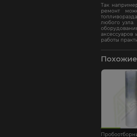
Так например
ремонт мож
топливоразд
любого узла
оборудован
аксессуаров 
работы практ
Похожие
код:1003
код:1037
код:1003
код:1037
код:931
Пробоотборн