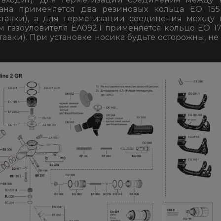
ана применяется два резиновых кольца
EO 155
тавки)
, а для герметизации соединения между
 газоуловителя EA092.1 применяется кольцо
EO 17
тавки)
. При установке носика будьте осторожны, н