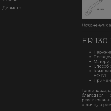
Диаметр
Наконечник (
ER 130
Наружны
Посадоч
Матери
Способ 
Комплек
ЕО 171 —
Примени
Топливоразда
благодаря 
реализованн
отличную рем