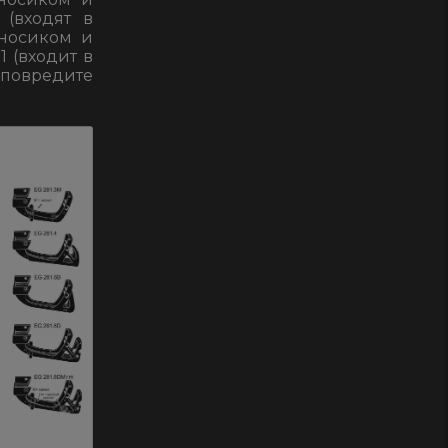
GR
 (входят в
с
 носиком и
системой
1 (входит в
е повредите
газовозврата