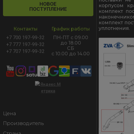
НОВОЕ
корпусом кр
ПОСТУПЛЕНИЕ
комплект пос
наконечником
комплект пос
уплотнения.
Контакты
График работы
+7 700 197-99-32
ПН-ПТ с 09.00
до 18.00
+7 777 197-99-32
СБ
+7 707 197-99-32
с 10.00 до 14.00
Цена
Производитель
Страна