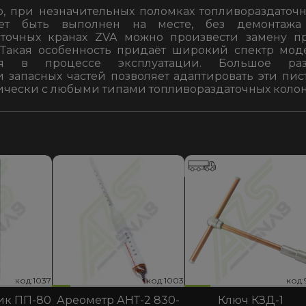
, при незначительных поломках топливораздаточн
ет быть выполнен на месте, без демонтажа
аточных кранах ZVA можно произвести замену п
. Такая особенность придаёт широкий спектр мо
ия в процессе эксплуатации. Большое раз
и запасных частей позволяет адаптировать эти пис
ически с любыми типами топливораздаточных колон
код:1003
код:1037
код:931
код:1003
код:1037
код:931
код:1
код:1
код:
ик ПП-80
Ареометр АНТ-2 830-
Ключ КЗД-1