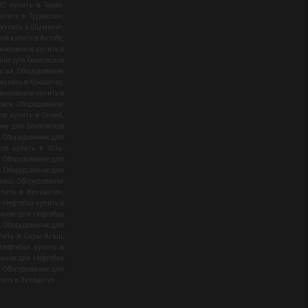
С купить в Тараз
,
упить в Туркестан
,
 купить в Шымкент
,
ов купить в Актобе
,
ензовозов купить в
ние для Бензовозов
агай
,
Оборудование
 купить в Кокшетау
,
ензовозов купить в
овск
,
Оборудование
ов купить в Семей
,
ие для Бензовозов
,
Оборудование для
ов купить в Усть-
,
Оборудование для
,
Оборудование для
лхаш
,
Оборудование
упить в Жезказган
,
 Нефтебаз купить в
ание для Нефтебаз
,
Оборудование для
упить в Сары-Агаш
,
Нефтебаз купить в
ание для Нефтебаз
,
Оборудование для
ить в Экибастуз