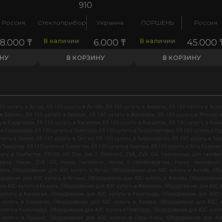
910
Россия
Стеклоприбор
Украина
ПОРШЕНЬ
Россия
38.000
₸
В наличии
6.000
₸
В наличии
45.000
ИНУ
В КОРЗИНУ
В КОРЗИНУ
30 купить в Актау
,
ER 130 купить в Актобе
,
ER 130 купить в Алматы
,
ER 130 купить в Аста
 в Балхаш
,
ER 130 купить в Бишкек
,
ER 130 купить в Жанаозен
,
ER 130 купить в Жезказг
ь в Караганда
,
ER 130 купить в Каскелен
,
ER 130 купить в Кокшетау
,
ER 130 купить в Кона
ь в Кызылорда
,
ER 130 купить в Павлодар
,
ER 130 купить в Петропавловск
,
ER 130 купить в Р
упить в Семей
,
ER 130 купить в Талгар
,
ER 130 купить в Талдыкорган
,
ER 130 купить в Тар
в Темиртау
,
ER 130 купить в Туркестан
,
ER 130 купить в Уральск
,
ER 130 купить в Усть-Камено
пить в Экибастуз
,
ER130
,
GR
,
Slim line 2
,
Slimline2
,
ZVA
,
ZVA GR
,
Наконечник для газовоз
крана
,
Носик ZVA GR
,
Носик пистолета
,
Носик с газовозвратом
,
Носик топливного
рана
,
Оборудование для АЗС купить в Актау
,
Оборудование для АЗС купить в Актобе
,
Обо
удование для АЗС купить в Астана
,
Оборудование для АЗС купить в Атырау
,
Оборудование
ля АЗС купить в Бишкек
,
Оборудование для АЗС купить в Жанаозен
,
Оборудование для АЗС 
купить в Капчагай
,
Оборудование для АЗС купить в Караганда
,
Оборудование для АЗС 
 купить в Кокшетау
,
Оборудование для АЗС купить в Конаев
,
Оборудование для АЗС к
купить в Кызылорда
,
Оборудование для АЗС купить в Павлодар
,
Оборудование для АЗС купи
 купить в Рудный
,
Оборудование для АЗС купить в Сары-Агаш
,
Оборудование для АЗ