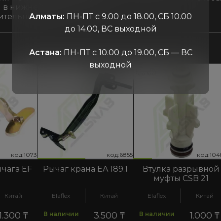
) в нижней части скобы
тельно: магнит
Алматы:
ПН-ПТ с 9.00 до 18.00, СБ 10.00
до 14.00, ВС выходной
Астана:
ПН-ПТ с 10.00 до 19.00, СБ — ВС
выходной
код:10480
код:6855
код:1073
код:10480
код:6855
код:1073
код:10
код:6
код:1
чага EF
Рычаг крана EA 189.1
Втулка разрывной
муфты CSB 21
Китай
Elaflex
Китай
Elaflex
Китай
1.300
₸
В наличии
3.500
₸
В наличии
1.000
₸