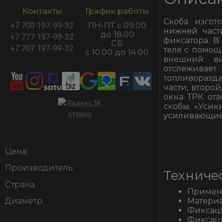
Контакты
График работы
Скоба изгот
+7 700 197-99-32
ПН-ПТ с 09.00
нижней част
до 18.00
+7 777 197-99-32
фиксатора. В
СБ
+7 707 197-99-32
теле с помощ
с 10.00 до 14.00
внешний ви
отслеживае
топливоразд
части, второ
окна ТРК отв
скобы. «Усик
усиливающие
Цена
Производитель
Техниче
Страна
Примени
Материа
Диаметр
Фиксаци
Фиксаци