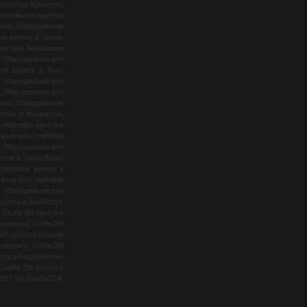
 купить в Кокшетау
,
ензовозов купить в
овск
,
Оборудование
ов купить в Семей
,
ие для Бензовозов
,
Оборудование для
ов купить в Усть-
,
Оборудование для
,
Оборудование для
лхаш
,
Оборудование
упить в Жезказган
,
 Нефтебаз купить в
ание для Нефтебаз
,
Оборудование для
упить в Сары-Агаш
,
Нефтебаз купить в
ание для Нефтебаз
,
Оборудование для
купить в Экибастуз
,
,
Скоба 3М купить в
езказган
,
Скоба 3М
3М купить в Конаев
,
павловск
,
Скоба 3М
ить в Талдыкорган
,
,
Скоба 3М купить в
 281.3M
,
Скоба ZVA
,