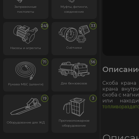
Заправочные
Муфты, фитинги,
пистолеты
соединения
245
33
Счётчики
Насосы и агрегаты
71
56
Описани
Скоба крана
Для бензовозов
Рукава МБС (шланги)
крана внутр
скоба с магни
19
3
или находи
топливораздат
Противопожарное
Оборудование для ЖД
оборудование
Описан