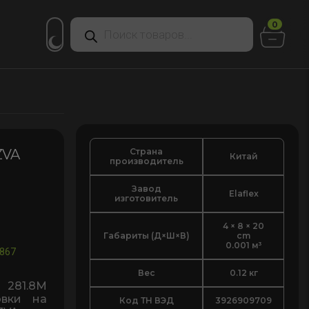
Поиск
0
товаров
Страна
ZVA
Китай
производитель
Завод
Elaflex
изготовитель
4 × 8 × 20
Габариты (Д×Ш×В)
cm
0.001 м³
867
Вес
0.12 кг
81.8M
овки на
Код ТН ВЭД
3926909709