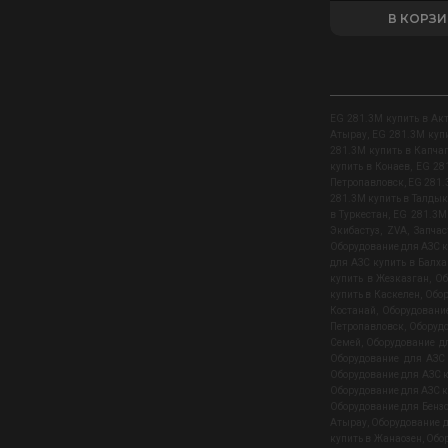
В КОРЗ
EG 281.3M купить в Ак
Атырау
,
EG 281.3M куп
281.3M купить в Капча
купить в Конаев
,
EG 28
Петропавловск
,
EG 281.
281.3M купить в Талды
в Туркестан
,
EG 281.3M 
Экибастуз
,
ZVA
,
Запчас
Оборудование для АЗС 
для АЗС купить в Балх
купить в Жезказган
,
Об
купить в Каскелен
,
Обор
Костанай
,
Оборудовани
Петропавловск
,
Оборудо
Семей
,
Оборудование дл
Оборудование для АЗС
Оборудование для АЗС к
Оборудование для АЗС к
Оборудование для Бенз
Атырау
,
Оборудование д
купить в Жанаозен
,
Обор