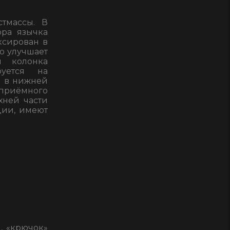
стмассы. В
ора язычка
ксирован в
о улучшает
я колонка
руется на
н в нижней
 приёмного
хней части
ции, имеют
, «крючок»