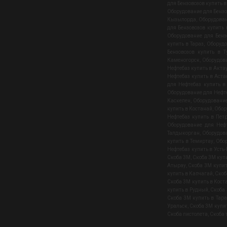
для Бензовозов купить 
Оборудование для Бензо
Кызылорда
,
Оборудован
для Бензовозов купить
Оборудование для Бенз
купить в Тараз
,
Оборудо
Бензовозов купить в Т
Каменогорск
,
Оборудов
Нефтебаз купить в Акта
Нефтебаз купить в Аста
для Нефтебаз купить в
Оборудование для Нефте
Каскелен
,
Оборудование
купить в Костанай
,
Обор
Нефтебаз купить в Пет
Оборудование для Неф
Талдыкорган
,
Оборудова
купить в Темиртау
,
Обор
Нефтебаз купить в Усть
Скоба 3М
,
Скоба 3М куп
Атырау
,
Скоба 3М купи
купить в Капчагай
,
Скоб
Скоба 3М купить в Кост
купить в Рудный
,
Скоба
Скоба 3М купить в Тара
Уральск
,
Скоба 3М купи
Скоба пистолета
,
Скоба 