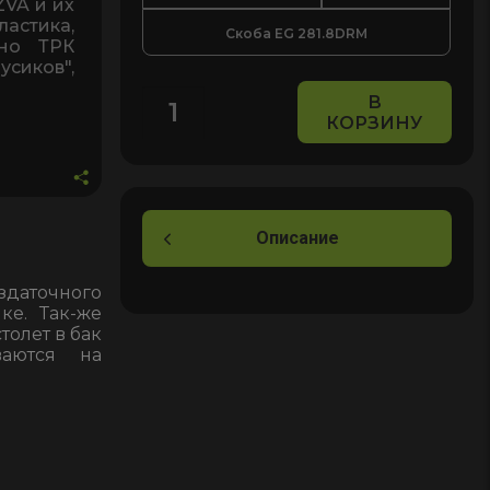
VA и их
астика,
Скоба EG 281.8DRM
кно ТРК
усиков",
В
КОРЗИНУ
Количество
товара
EG
281.8M
(с
Описание
магнитом)
скоба
здаточного
ке. Так-же
для
толет в бак
раздаточных
ваются на
крана
ZVA