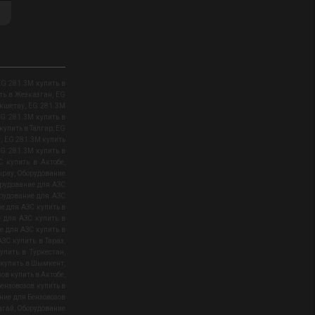
EG 281.3M купить в
ть в Жезказган
,
EG
окшетау
,
EG 281.3M
G 281.3M купить в
купить в Талгар
,
EG
у
,
EG 281.3M купить
G 281.3M купить в
С купить в Актобе
,
ырау
,
Оборудование
рудование для АЗС
рудование для АЗС
е для АЗС купить в
 для АЗС купить в
е для АЗС купить в
ЗС купить в Тараз
,
упить в Туркестан
,
 купить в Шымкент
,
ов купить в Актобе
,
ензовозов купить в
ние для Бензовозов
агай
,
Оборудование