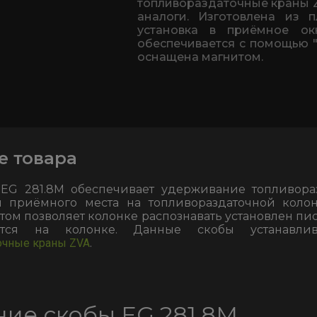
топливораздаточные краны Z
аналоги. Изготовлена из пл
установка в приёмное о
обеспечивается с помощью "
оснащена магнитом.
е товара
 EG 281.8M обеспечивает удерживание топливора
и приёмного места на топливораздаточной колон
том позволяет колонке распознавать установлен пис
тся на колонке. Данные скобы устанавли
очные краны ZVA
.
ие скобы EG 281.8M