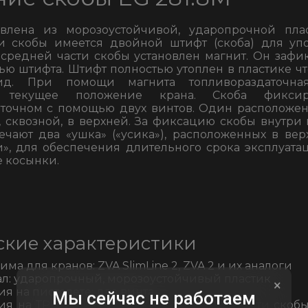
овлена из морозоустойчивой, ударопрочной пла
и скобы имеется двойной штифт (скоба) для уп
 средней части скобы установлен магнит. Он зафи
ью штифта. Штифт полностью утоплен в пластике чт
д. При помощи магнита топливораздаточна
т текущее положение крана. Скоба фикси
аточном с помощью двух винтов. Один расположе
й, сквозной, в верхней. За фиксацию скобы внутри
ечают два «ушка» («усика»), расположенных в вер
и», для обеспечения длительного срока эксплуата
 косынки.
ские характеристики
ма для кранов: ZVA SlimLine 2, ZVA 2 и их аналоги
л: ударопрочный, морозоустойчивый пластик
×
я на пистолете: два винта
Мы сейчас не работаем
я на ТРК: «усики» («ушки») в верхней части скобы