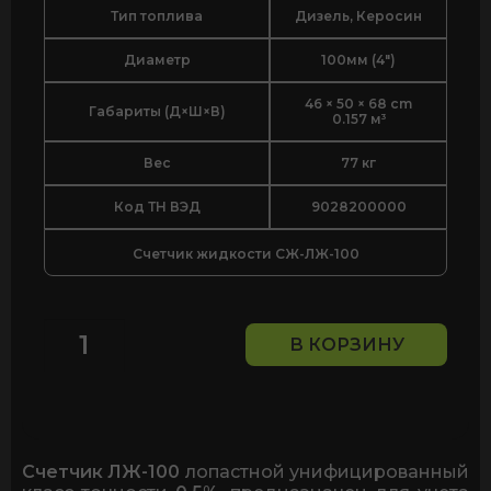
Тип топлива
Дизель, Керосин
Диаметр
100мм (4")
46 × 50 × 68 cm
Габариты (Д×Ш×В)
0.157 м³
Вес
77 кг
Код ТН ВЭД
9028200000
Счетчик жидкости СЖ-ЛЖ-100
В КОРЗИНУ
Количество
товара
Счётчик
жидкости
СЖ
ЛЖ-100,
Счетчик ЛЖ-100
лопастной унифицированный
1.6