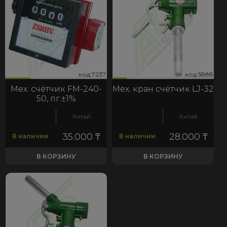
37
888
код:7237
код:5888
код:7237
код:5888
Мех. счётчик FM-240-
Мех. кран счётчик LJ-32
50, пг.±1%
Китай
Китай
35.000
₸
28.000
₸
В наличии
В наличии
В КОРЗИНУ
В КОРЗИНУ