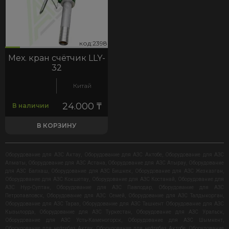
98
код:2398
код:2398
Мех. кран счётчик LLY-
32
Китай
24.000
₸
В наличии
В КОРЗИНУ
Оборудование для АЗС Актау
,
Оборудование для АЗС Актобе
,
Оборудование для АЗС
Алматы
,
Оборудование для АЗС Астана
,
Оборудование для АЗС Атырау
,
Оборудование
для АЗС Балхаш
,
Оборудование для АЗС Бишкек
,
Оборудование для АЗС Жезказган
,
Оборудование для АЗС Кокшетау
,
Оборудование для АЗС Костанай
,
Оборудование для
АЗС Нур-Султан
,
Оборудование для АЗС Павлодар
,
Оборудование для АЗС
Петропавловск
,
Оборудование для АЗС Семей
,
Оборудование для АЗС Талдыкорган
,
Оборудование для АЗС Тараз
,
Оборудование для АЗС Ташкент Оборудование для АЗС
Кызылорда
,
Оборудование для АЗС Туркестан
,
Оборудование для АЗС Уральск
,
Оборудование для АЗС Усть-Каменогорск
,
Оборудование для АЗС Шымкент
,
Оборудование для нефтебаз Актау
,
Оборудование для нефтебаз Актобе
,
Оборудование