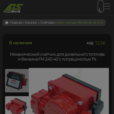
Перейти
Перейти
к
к
Главная
Каталог
Счётчики
Мех. счётчик FM-240-40, пг.±1%
навигации
содержимому
В наличии
код:
7236
Механический счётчик для дизельного топлива
и бензина FM 240-40 с погрешностью 1%