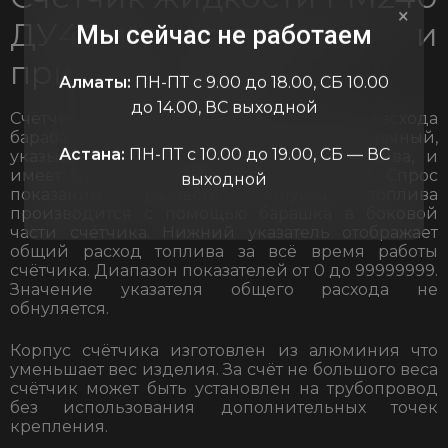
×
ДУ40мм описание и
Мы сейчас не работаем
принцип работы
Алматы:
ПН-ПТ с 9.00 до 18.00, СБ 10.00
до 14.00, ВС выходной
Счётчик оснащён двумя указателями расхода
барабанного типа. Верхний, четырёхзначный,
Астана:
ПН-ПТ с 10.00 до 19.00, СБ — ВС
указывает объём разового расхода топлива, и
имеет диапазон указателя от 0 до 9999. Спрос
выходной
показаний разового отпуска топлива
производится с помощью барашка в боковой
части счётчика. Нижний указатель отображает
общий расход топлива за всё время работы
счётчика. Диапазон показателей от 0 до 99999999.
Значение указателя общего расхода не
обнуляется.
Корпус счётчика изготовлен из алюминия что
уменьшает вес изделия. За счёт не большого веса
счётчик может быть установлен на трубопровод
без использования дополнительных точек
крепления.