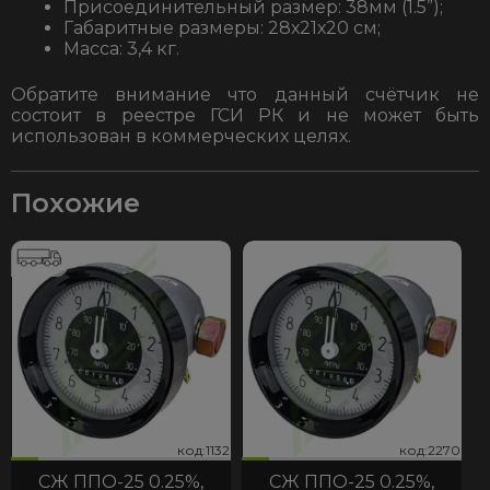
Присоединительный размер: 38мм (1.5”);
Габаритные размеры: 28х21х20 см;
Масса: 3,4 кг.
Обратите внимание что данный счётчик не
состоит в реестре ГСИ РК и не может быть
использован в коммерческих целях.
Похожие
32
270
код:1132
код:2270
код:1132
код:2270
СЖ ППО-25 0.25%,
СЖ ППО-25 0.25%,