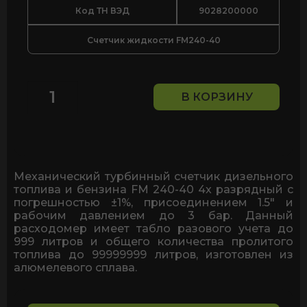
Код ТН ВЭД
9028200000
Счетчик жидкости FM240-40
В КОРЗИНУ
Количество
товара
Механический
счётчик
для
дизельного
Механический турбинный счетчик дизельного
топлива
топлива и бензина FM 240-40 4х разрядный с
и
погрешностью ±1%, присоединением 1.5" и
бензина
рабочим давлением до 3 бар. Данный
FM
расходомер имеет табло разового учета до
240-
999 литров и общего количества пролитого
40
топлива до 99999999 литров, изготовлен из
с
алюмелевого сплава.
погрешностью
1%