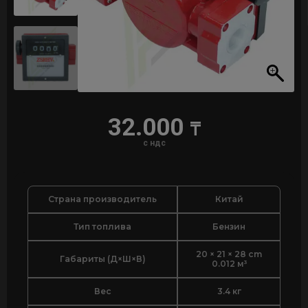
32.000
₸
с ндс
Страна производитель
Китай
Тип топлива
Бензин
20 × 21 × 28 cm
Габариты (Д×Ш×В)
0.012 м³
Вес
3.4 кг