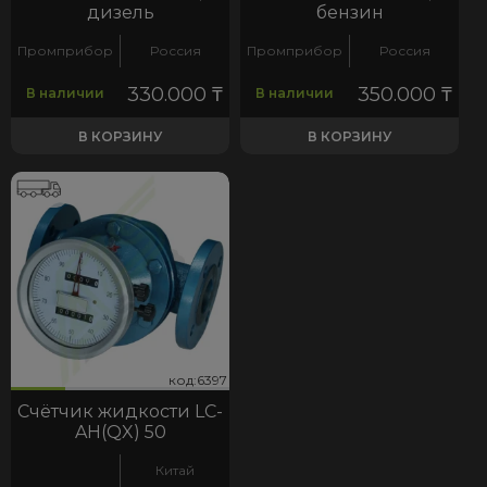
дизель
бензин
Промприбор
Россия
Промприбор
Россия
330.000
₸
350.000
₸
В наличии
В наличии
В КОРЗИНУ
В КОРЗИНУ
97
код:6397
код:6397
Счётчик жидкости LC-
AH(QX) 50
Китай