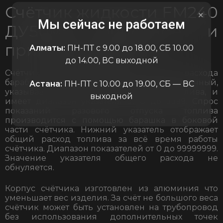
Счётчик жидкости FM240
×
Мы сейчас не работаем
ДУ50мм описание и
принцип работы
Алматы:
ПН-ПТ с 9.00 до 18.00, СБ 10.00
до 14.00, ВС выходной
Счётчик оснащён двумя указателями расхода
барабанного типа. Верхний, четырёхзначный,
Астана:
ПН-ПТ с 10.00 до 19.00, СБ — ВС
указывает объём разового расхода топлива, и
выходной
имеет диапазон указателя от 0 до 9999. Спрос
показаний разового отпуска топлива
производится с помощью барашка в боковой
части счётчика. Нижний указатель отображает
общий расход топлива за всё время работы
счётчика. Диапазон показателей от 0 до 99999999.
Значение указателя общего расхода не
обнуляется.
Корпус счётчика изготовлен из алюминия что
уменьшает вес изделия. За счёт не большого веса
счётчик может быть установлен на трубопровод
без использования дополнительных точек