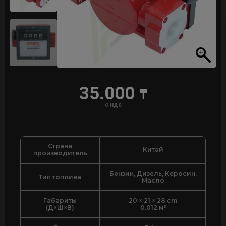
35.000
₸
с ндс
Страна
Китай
производитель
Бензин, Дизель, Керосин,
Тип топлива
Масло
Габариты
20 × 21 × 28 cm
(Д×Ш×В)
0.012 м³