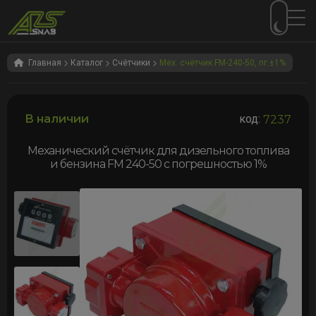
Перейти
Перейти
к
к
Главная
Каталог
Счётчики
Мех. счётчик FM-240-50, пг.±1%
навигации
содержимому
В наличии
код:
7237
Механический счётчик для дизельного топлива
и бензина FM 240-50 с погрешностью 1%