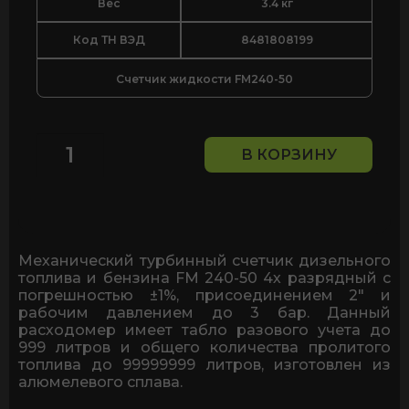
Вес
3.4 кг
Код ТН ВЭД
8481808199
Счетчик жидкости FM240-50
В КОРЗИНУ
Количество
товара
Механический
счётчик
для
дизельного
Механический турбинный счетчик дизельного
топлива
топлива и бензина FM 240-50 4х разрядный с
и
погрешностью ±1%, присоединением 2" и
бензина
рабочим давлением до 3 бар. Данный
FM
расходомер имеет табло разового учета до
240-
999 литров и общего количества пролитого
50
топлива до 99999999 литров, изготовлен из
с
алюмелевого сплава.
погрешностью
1%