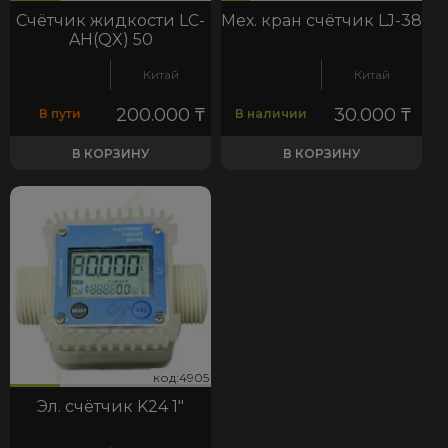
Счётчик жидкости LC-
Мех. кран счётчик LJ-38
AH(QX) 50
Китай
Китай
200.000
₸
30.000
₸
В пути
В наличии
В КОРЗИНУ
В КОРЗИНУ
05
код:4905
код:4905
Эл. cчётчик K24 1"