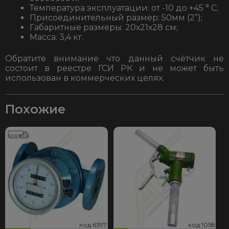
Температура эксплуатации: от -10 до +45 ° С;
Присоединительный размер: 50мм (2”);
Габаритные размеры: 20х21х28 см;
Масса: 3,4 кг.
Обратите внимание что данный счётчик не
состоит в реестре ГСИ РК и не может быть
использован в коммерческих целях.
Похожие
97
058
код:6397
код:1058
код:6397
код:1058