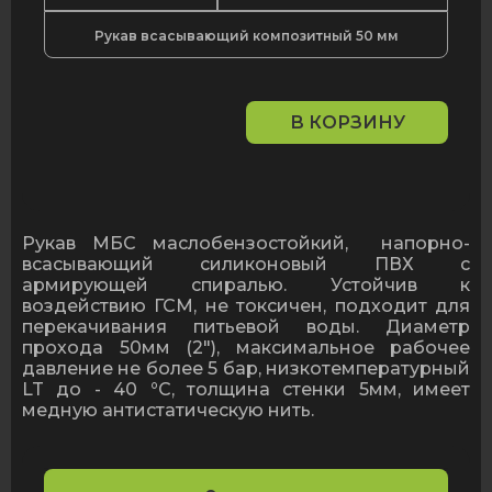
Рукав всасывающий композитный 50 мм
В КОРЗИНУ
Количество
товара
Рукав
всасывающий
композитный
50
Рукав МБС маслобензостойкий, напорно-
мм
всасывающий силиконовый ПВХ с
армирующей спиралью. Устойчив к
воздействию ГСМ, не токсичен, подходит для
перекачивания питьевой воды. Диаметр
прохода 50мм (2"), максимальное рабочее
давление не более 5 бар, низкотемпературный
LT до - 40
°
С, толщина стенки 5мм, имеет
медную антистатическую нить.