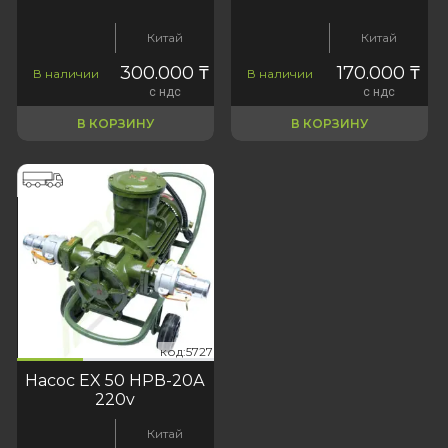
Китай
Китай
300.000
₸
170.000
₸
В наличии
В наличии
с ндс
с ндс
В КОРЗИНУ
В КОРЗИНУ
727
код:5727
код:5727
Насос EX 50 НРВ-20А
220v
Китай