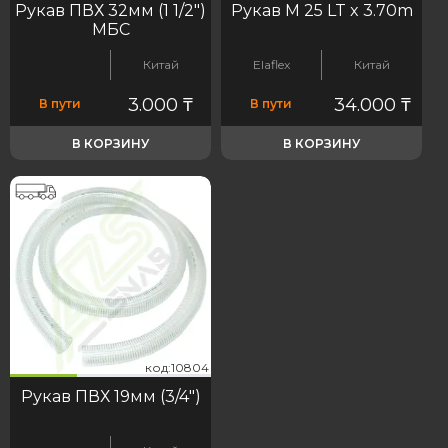
Рукав ПВХ 32мм (1 1/2")
Рукав M 25 LT x 3.70m
МБС
Китай
Elaflex
Китай
3.000
₸
34.000
₸
В пути
В пути
В КОРЗИНУ
В КОРЗИНУ
04
код:10804
код:10804
Рукав ПВХ 19мм (3/4")