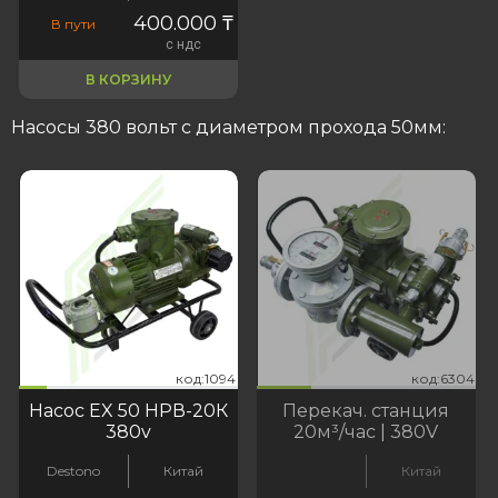
400.000
₸
В пути
с ндс
В КОРЗИНУ
Насосы 380 вольт с диаметром прохода 50мм:
094
:6304
код:1094
код:6304
код:1094
код:6304
Насос EX 50 НРВ-20К
Перекач. станция
380v
20м³/час | 380V
Destono
Китай
Китай