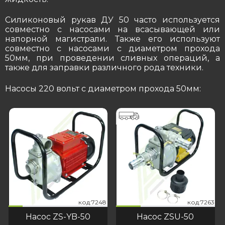
Силиконовый рукав ДУ 50 часто используется
совместно с насосами на всасывающей или
напорной магистрали. Также его используют
совместно с насосами с диаметром прохода
50мм, при проведении сливных операций, а
также для заправки различного рода техники.
Насосы 220 вольт с диаметром прохода 50мм:
248
:7263
код:7248
код:7263
код:7248
код:7263
Насос ZS-YB-50
Насос ZSU-50