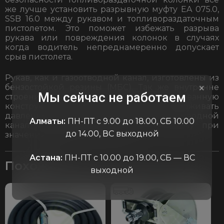
же лучше установить разрывную муфту EA 075.0,
SSB 16.0 между рукавом и топливораздаточным
пистолетом. Это поможет избежать разрыва
рукава или повреждения колонок в случаях
когда водитель непреднамеренно допускает
срыв пистолета.
Рукав, как и газоотводной канал, изготовлены из
×
бензостойкой резины (МБС). Так же внутренне
Мы сейчас не работаем
строение рукава имеет армированную
конструкцию. Рукав способен выдерживать
давление до 16 бар, в то время как газоотводной
Алматы:
ПН-ПТ с 9.00 до 18.00, СБ 10.00
канал способен сохранять свою форму при
до 14.00, ВС выходной
значении вакуума до -0.4 бар
Астана:
ПН-ПТ с 10.00 до 19.00, СБ — ВС
Похожие
выходной