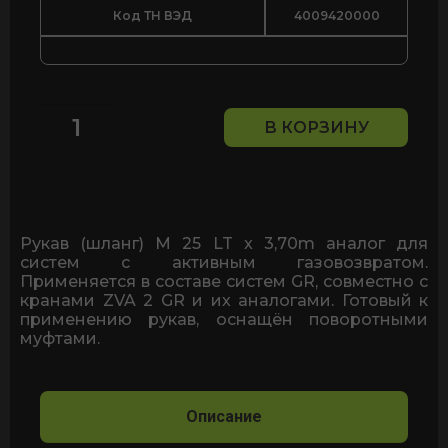
Код ТН ВЭД
4009420000
В КОРЗИНУ
Количество
товара
Рукав
M
25
LT
Рукав (шланг) M 25 LT x 3,70m аналог для
3.7м
систем с активным газовозвратом.
Применяется в составе систем GR, совместно с
кранами ZVA 2 GR и их аналогами. Готовый к
применению рукав, оснащён поворотными
муфтами.
Описание