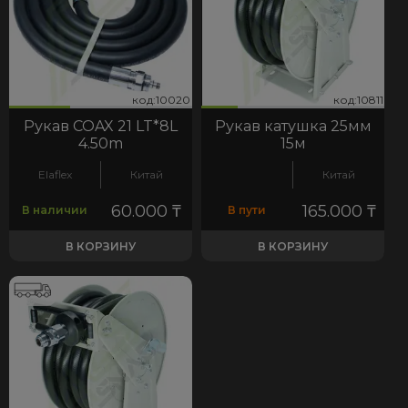
20
811
код:10020
код:10811
код:10020
код:10811
Рукав COAX 21 LT*8L
Рукав катушка 25мм
4.50m
15м
Elaflex
Китай
Китай
60.000
₸
165.000
₸
В наличии
В пути
В КОРЗИНУ
В КОРЗИНУ