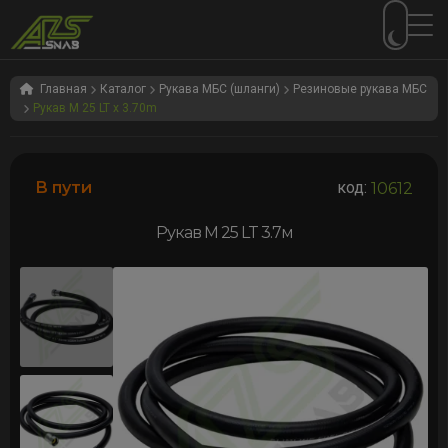
Перейти
Перейти
к
к
Главная
Каталог
Рукава МБС (шланги)
Резиновые рукава МБС
Рукав M 25 LT x 3.70m
навигации
содержимому
В пути
код:
10612
Рукав M 25 LT 3.7м