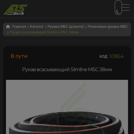
Перейти
Перейти
к
к
Главная
Каталог
Рукава МБС (шланги)
Резиновые рукава МБС
Рукав всасывающий Slimline МБС 38мм
навигации
содержимому
В пути
код:
10854
Рукав всасывающий Slimline МБС 38мм