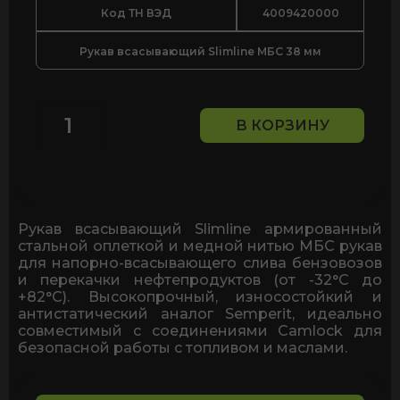
Код ТН ВЭД
4009420000
Рукав всасывающий Slimline МБС 38 мм
В КОРЗИНУ
Количество
товара
Рукав
всасывающий
Slimline
МБС
Рукав всасывающий Slimline армированный
38мм
стальной оплеткой и медной нитью МБС рукав
для напорно-всасывающего слива бензовозов
и перекачки нефтепродуктов (от -32°C до
+82°C). Высокопрочный, износостойкий и
антистатический аналог Semperit, идеально
совместимый с соединениями Camlock для
безопасной работы с топливом и маслами.