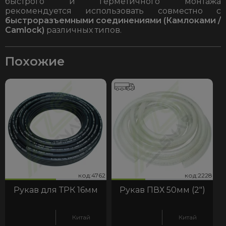
быстрого и герметичного монтажа
рекомендуется использовать совместно с
быстроразъемными соединениями (Камлоками /
Camlock)
различных типов.
Похожие
62
228
код:4762
код:2228
код:4762
код:2228
Рукав для ТРК 16мм
Рукав ПВХ 50мм (2")
Китай
Китай