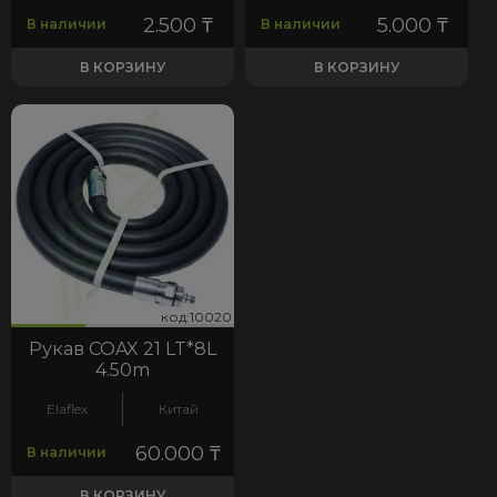
2.500
₸
5.000
₸
В наличии
В наличии
В КОРЗИНУ
В КОРЗИНУ
20
код:10020
код:10020
Рукав COAX 21 LT*8L
4.50m
Elaflex
Китай
60.000
₸
В наличии
В КОРЗИНУ