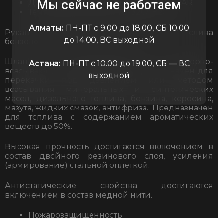
Мы сейчас не работаем
Давление всасывания (вакуум): 0,8 BAR
Температурный режим: -32С/+82С
Алматы:
ПН-ПТ с 9.00 до 18.00, СБ 10.00
Рукав напорно-всасывающий для слива
до 14.00, ВС выходной
бензовозов
Шланг маслобензостойкий напорно-
Астана:
ПН-ПТ с 10.00 до 19.00, СБ — ВС
всасывающий армированный предназначен для
выходной
перекачки под давлением или методом
всасывания минеральных и синтетических
масел, дизельного топлива, бензина, керосина,
мазута, жидких смазок, антифриза. Предназначен
для топлива с содержанием ароматических
веществ до 50%.
Высокая прочность достигается включением в
состав двойного резинового слоя, усиления
(армирование) стальной оплеткой.
Антистатические свойства достигаются
включением в состав медной нити.
Пожарозащищенность