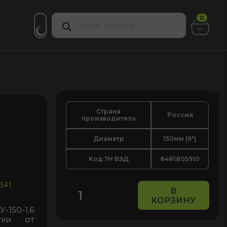
Поиск
0
товаров
Страна
Россия
производитель
Диаметр
150мм (6")
Код ТН ВЭД
8481805910
2541
В
КОРЗИНУ
Количество
50-1,6
товара
тки от
Фильтр