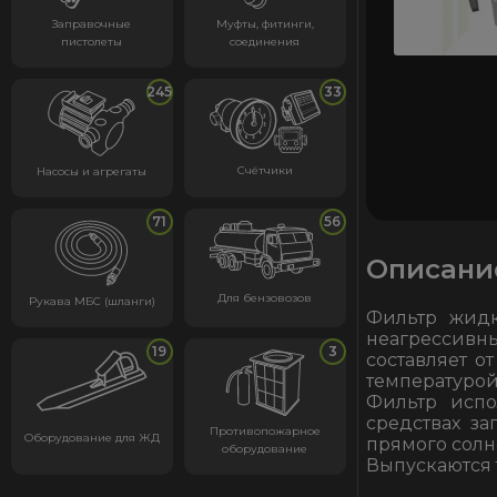
Заправочные
Муфты, фитинги,
пистолеты
соединения
245
33
Счётчики
Насосы и агрегаты
71
56
Описани
Для бензовозов
Рукава МБС (шланги)
Фильтр жидк
неагрессив
19
3
составляет о
температурой о
Фильтр испо
средствах з
Противопожарное
Оборудование для ЖД
прямого солн
оборудование
Выпускаются 