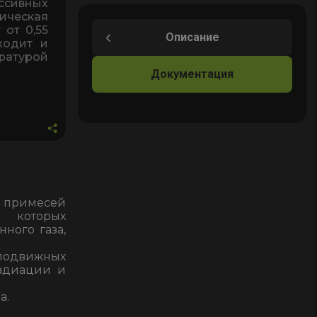
ивных
жидкости
ическая
 от 0,55
ФЖУ
Описание
ходит и
150
ратурой
Документация
т примесей
ь которых
нного газа,
 подвижных
радиации и
а.