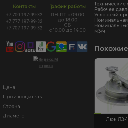
Технические 
Контакты
График работы
Рабочее давл
Условный про
+7 700 197-99-32
ПН-ПТ с 09.00
до 18.00
Номинальная 
+7 777 197-99-32
СБ
Номинальные 
+7 707 197-99-32
с 10.00 до 14.00
м3/ч
Похожие
Цена
Производитель
Страна
код:2612
код:938
код:2612
код:938
Диаметр
Люк ЛЗ-1