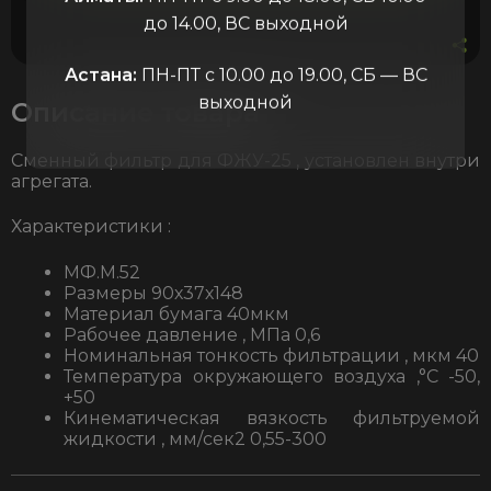
до 14.00, ВС выходной
Астана:
ПН-ПТ с 10.00 до 19.00, СБ — ВС
выходной
Описание товара
Сменный фильтр для ФЖУ-25 , установлен внутри
агрегата.
Характеристики :
МФ.М.52
Размеры 90х37х148
Материал бумага 40мкм
Рабочее давление , МПа 0,6
Номинальная тонкость фильтрации , мкм 40
Температура окружающего воздуха ,°С -50,
+50
Кинематическая вязкость фильтруемой
жидкости , мм/сек2 0,55-300