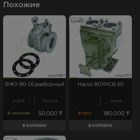
Похожие
87
192
код:6687
код:2192
код:6687
код:2192
ФЖУ 80-1,6 разборный
Насос 80YHCB-60
АОМЗ
Россия
Китай
50.000
₸
180.000
₸
В наличии
В пути
В КОРЗИНУ
В КОРЗИНУ