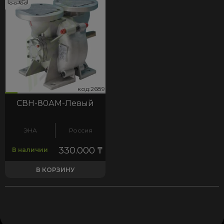
89
код:2689
код:2689
СВН-80АМ-Левый
ЭНА
Россия
330.000
₸
В наличии
В КОРЗИНУ