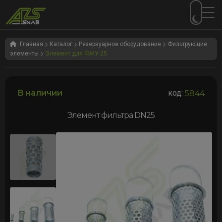
Перейти
Перейти
к
к
Главная
Каталог
Резервуарное оборудование
Фильтрующие
элементы
Элемент для ФЖУ-25
навигации
содержимому
В наличии
код:
5844
Элемент фильтра DN25