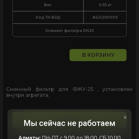
Вес
0.55 кг
Код ТН ВЭД
8421290009
Элемент фильтра DN25
В КОРЗИНУ
Количество
товара
Элемент
фильтра
DN25
Сменный фильтр для ФЖУ-25 , установлен
внутри агрегата.
×
Описание
Мы сейчас не работаем
Алматы:
ПН-ПТ с 9.00 до 18.00, СБ 10.00