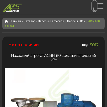
Перейти
Перейти
к
к
Главная
Каталог
Насосы и агрегаты
Насосы 380v
АСВН-80
5.5 кВт
навигации
содержимому
Нет в наличии
код:
5017
Насосный агрегат АСВН-80 с эл. двигателем 5.5
кВт