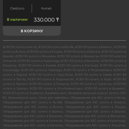
Destono
Китай
330.000
₸
В наличии
В КОРЗИНУ
АСВН 80 купить в Актау
,
АСВН 80 купить в Актобе
,
АСВН 80 купить в Алматы
,
АСВН 80
купить в Астана
,
АСВН 80 купить в Атырау
,
АСВН 80 купить в Балхаш
,
АСВН 80 купить в
Бишкек
,
АСВН 80 купить в Жанаозен
,
АСВН 80 купить в Жезказган
,
АСВН 80 купить в
Капчагай
,
АСВН 80 купить в Караганда
,
АСВН 80 купить в Каскелен
,
АСВН 80 купить в
Кокшетау
,
АСВН 80 купить в Конаев
,
АСВН 80 купить в Костанай
,
АСВН 80 купить в
Кызылорда
,
АСВН 80 купить в Павлодар
,
АСВН 80 купить в Петропавловск
,
АСВН 80
купить в Рудный
,
АСВН 80 купить в Сары-Агаш
,
АСВН 80 купить в Семей
,
АСВН 80
купить в Талгар
,
АСВН 80 купить в Талдыкорган
,
АСВН 80 купить в Тараз
,
АСВН 80
купить в Ташкент
,
АСВН 80 купить в Темиртау
,
АСВН 80 купить в Туркестан
,
АСВН 80
купить в Уральск
,
АСВН 80 купить в Усть-Каменогорск
,
АСВН 80 купить в Шымкент
,
АСВН 80 купить в Экибастуз
,
Вихревой насос
,
Вихревой насосный агрегат
,
Купить СВН
80
,
Механический насос
,
Насос для нефтебазы
,
Оборудование для АЗС купить в Актау
,
Оборудование для АЗС купить в Актобе
,
Оборудование для АЗС купить в Алматы
,
Оборудование для АЗС купить в Астана
,
Оборудование для АЗС купить в Атырау
,
Оборудование для АЗС купить в Балхаш
,
Оборудование для АЗС купить в Бишкек
,
Оборудование для АЗС купить в Жанаозен
,
Оборудование для АЗС купить в Жезказган
,
Оборудование для АЗС купить в Капчагай
,
Оборудование для АЗС купить в Караганда
,
Оборудование для АЗС купить в Каскелен
,
Оборудование для АЗС купить в Кокшетау
,