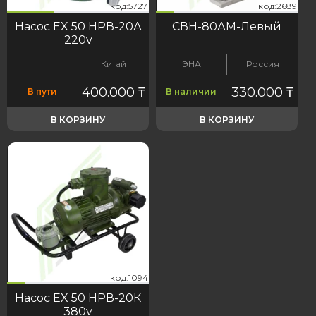
27
689
код:5727
код:2689
код:5727
код:2689
Насос EX 50 НРВ-20А
СВН-80АМ-Левый
220v
Китай
ЭНА
Россия
400.000
₸
330.000
₸
В пути
В наличии
В КОРЗИНУ
В КОРЗИНУ
94
код:1094
код:1094
Насос EX 50 НРВ-20К
380v