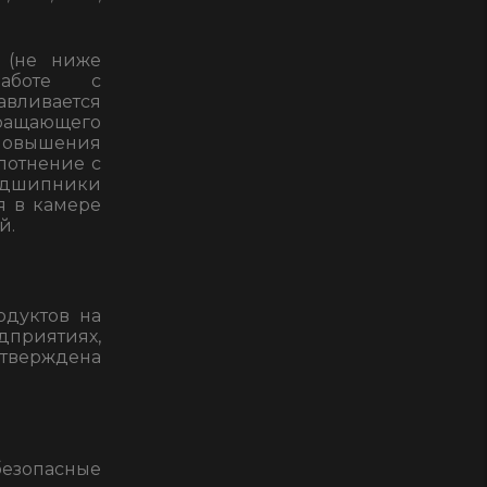
 (не ниже
работе с
авливается
ращающего
повышения
лотнение с
подшипники
я в камере
й.
одуктов на
приятиях,
тверждена
езопасные