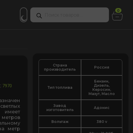
Поиск
0
товаров
Страна
Россия
производитель
Бензин,
:
Дизель,
7970
Тип топлива
Керосин,
Мазут, Масло
азначен
Завод
ветлых
Адонис
изготовитель
 имеет
 метров
Вольтаж
380 v
ельному
на метр