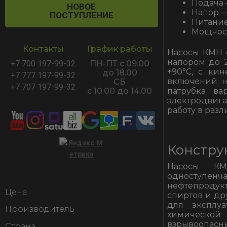
Подача 
НОВОЕ
Напор —
ПОСТУПЛЕНИЕ
Питание
Мощност
Контакты
График работы
Насосы КМН о
напором до 2
+7 700 197-99-32
ПН-ПТ с 09.00
+90°С, с ки
до 18.00
+7 777 197-99-32
включений н
СБ
+7 707 197-99-32
патрубка в
с 10.00 до 14.00
электродвигат
работу в разл
Констру
Насосы КМ
одноступенч
нефтепродукт
Цена
спиртов и др
для эксплуа
Производитель
химическо
взрывоопасных
Страна