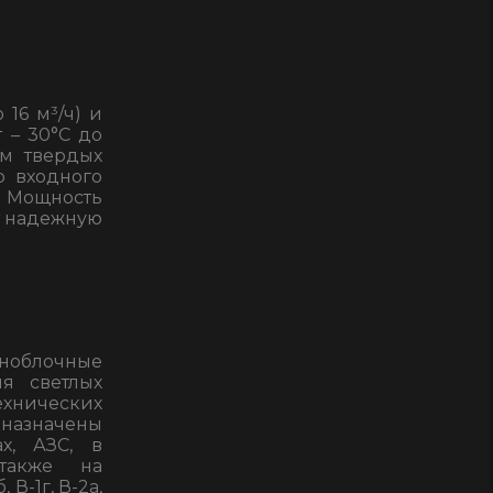
16 м³/ч) и
 – 30°С до
ем твердых
р входного
 Мощность
ет надежную
облочные
ия светлых
ехнических
едназначены
х, АЗС, в
также на
В-1г, В-2а,