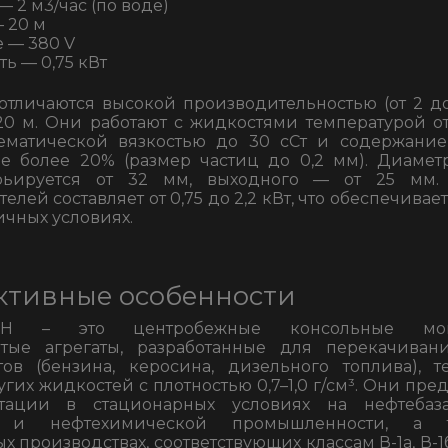
— 2 м3/час (по воде)
 20 м
 — 380 V
ь — 0,75 кВт
тличаются высокой производительностью (от 2 до 
0 м. Они работают с жидкостями температурой от
нематической вязкостью до 30 сСт и содержани
е более 20% (размер частиц до 0,2 мм). Диамет
арьируется от 32 мм, выходного — от 25 мм.
елей составляет от 0,75 до 2,2 кВт, что обеспечива
ичных условиях.
ктивные особенности
Н – это центробежные консольные мон
атые агрегаты, разработанные для перекачиван
ов (бензина, керосина, дизельного топлива), т
угих жидкостей с плотностью 0,7–1,0 г/см³. Они пр
тации в стационарных условиях на нефтебаза
й и нефтехимической промышленности, а 
 производствах, соответствующих классам В-1а, В-1б, 