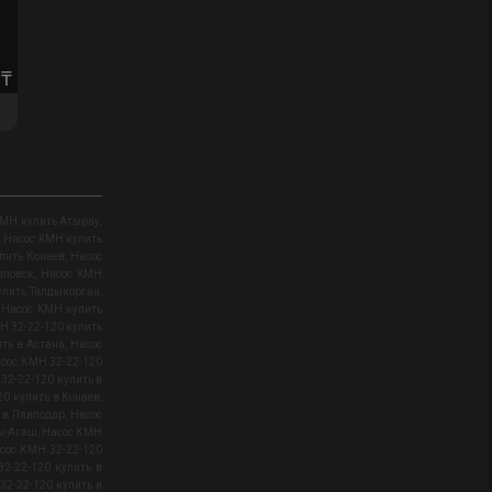
0
₸
KMН купить Атырау
,
,
Насос KMН купить
пить Конаев
,
Насос
вловск
,
Насос KMН
упить Талдыкорган
,
,
Насос KMН купить
Н 32-22-120 купить
ть в Астана
,
Насос
сос КМН 32-22-120
32-22-120 купить в
0 купить в Конаев
,
 в Павлодар
,
Насос
ры-Агаш
,
Насос КМН
сос КМН 32-22-120
2-22-120 купить в
32-22-120 купить в