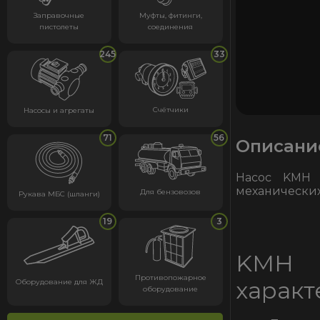
Заправочные
Муфты, фитинги,
пистолеты
соединения
245
33
Счётчики
Насосы и агрегаты
71
56
Описани
Насос KMН 3
механических
Для бензовозов
Рукава МБС (шланги)
19
3
KMН 
Противопожарное
характ
Оборудование для ЖД
оборудование