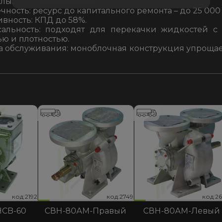
лы.
чность
: ресурс до капитального ремонта – до 25 000 
ивность
: КПД до 58%.
альность
: подходят для перекачки жидкостей с
ью и плотностью.
а обслуживания
: моноблочная конструкция упрощае
код:2689
код:2749
код:2192
код:2689
код:2749
код:2192
код:2
код:2
код:2
HCB-60
СВН-80АМ-Правый
СВН-80АМ-Левый