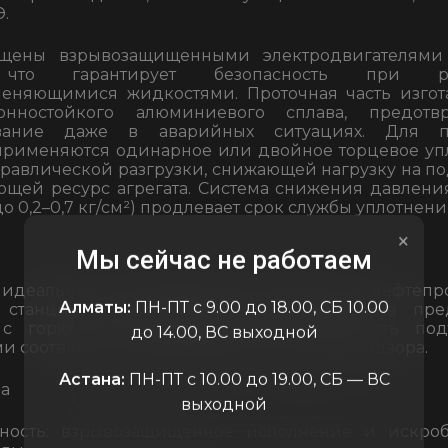
Э.
ащены взрывозащищенными электродвигателями
), что гарантирует безопасность при 
меняющимися жидкостями. Проточная часть изгот
онностойкого алюминиевого сплава, предотв
ование даже в аварийных ситуациях. Для 
применяются одинарное или двойное торцевое уп
равлической разгрузки, снижающей нагрузку на 
щей ресурс агрегата. Система снижения давлени
о 0,2–0,7 кг/см²) продлевает срок службы уплотнени
×
Мы сейчас не работаем
идеально подходят для перекачивания нефтепр
Алматы:
ПН-ПТ с 9.00 до 18.00, СБ 10.00
 станциях, в резервуарных парках и на пред
 с горючими жидкостями. Их надежность под
до 14.00, ВС выходной
и соответствия и разрешением Госгортехнадзора.
Астана:
ПН-ПТ с 10.00 до 19.00, СБ — ВС
а
выходной
ность
: взрывозащищенное исполнение и искроб