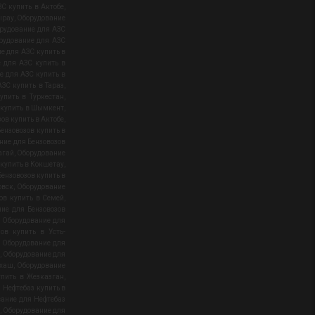
С купить в Актобе
,
ырау
,
Оборудование
рудование для АЗС
рудование для АЗС
е для АЗС купить в
 для АЗС купить в
е для АЗС купить в
ЗС купить в Тараз
,
упить в Туркестан
,
 купить в Шымкент
,
ов купить в Актобе
,
ензовозов купить в
ние для Бензовозов
агай
,
Оборудование
 купить в Кокшетау
,
ензовозов купить в
овск
,
Оборудование
ов купить в Семей
,
ие для Бензовозов
,
Оборудование для
ов купить в Усть-
,
Оборудование для
,
Оборудование для
лхаш
,
Оборудование
упить в Жезказган
,
 Нефтебаз купить в
ание для Нефтебаз
,
Оборудование для