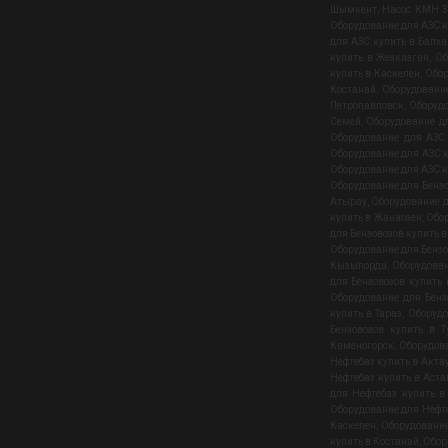
Шымкент
,
Насос КМН 32
Оборудование для АЗС 
для АЗС купить в Балх
купить в Жезказган
,
Об
купить в Каскелен
,
Обор
Костанай
,
Оборудовани
Петропавловск
,
Оборудо
Семей
,
Оборудование дл
Оборудование для АЗС
Оборудование для АЗС к
Оборудование для АЗС к
Оборудование для Бенз
Атырау
,
Оборудование д
купить в Жанаозен
,
Обор
для Бензовозов купить 
Оборудование для Бензо
Кызылорда
,
Оборудован
для Бензовозов купить
Оборудование для Бенз
купить в Тараз
,
Оборудо
Бензовозов купить в Т
Каменогорск
,
Оборудов
Нефтебаз купить в Акта
Нефтебаз купить в Аста
для Нефтебаз купить в
Оборудование для Нефте
Каскелен
,
Оборудование
купить в Костанай
,
Обор