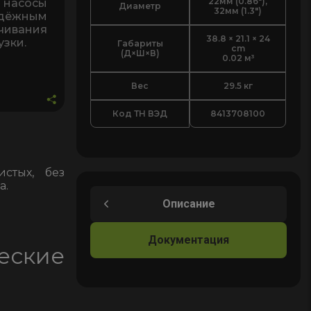
22мм (0.86"),
насосы
Диаметр
32мм (1.3″)
адёжным
чивания
38.8 × 21.1 × 24
узки.
Габариты
cm
(Д×Ш×В)
0.02 м³
Вес
29.5 кг
Код ТН ВЭД
8413708100
стых, без
а.
Описание
Документация
ские