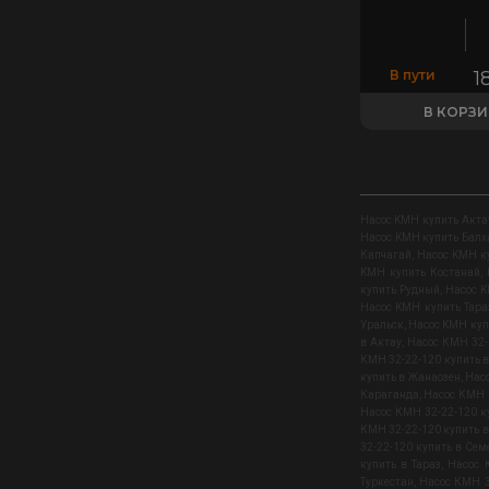
В пути
1
В КОРЗ
Насос KMН купить Акта
Насос KMН купить Бал
Капчагай
,
Насос KMН к
KMН купить Костанай
,
купить Рудный
,
Насос 
Насос KMН купить Тара
Уральск
,
Насос KMН куп
в Актау
,
Насос КМН 32-2
КМН 32-22-120 купить 
купить в Жанаозен
,
Насо
Караганда
,
Насос КМН 3
Насос КМН 32-22-120 к
КМН 32-22-120 купить 
32-22-120 купить в Сем
купить в Тараз
,
Насос 
Туркестан
,
Насос КМН 3