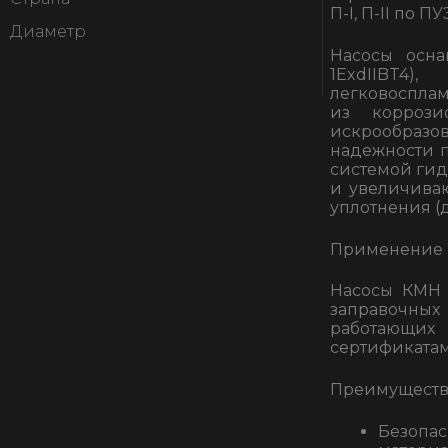
П-I, П-II по ПУ
Диаметр
Насосы осн
1ExdIIBT4
легковоспла
из коррози
искрообраз
надежности 
системой гид
и увеличиваю
уплотнения (д
Применение
Насосы КМН 
заправочных
работающих
сертификатам
Преимуществ
Безопас