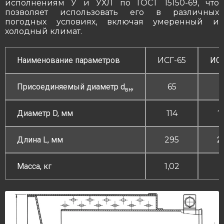
исполнениям У и УХЛ по ГОСТ 15150-69, что
позволяет использовать его в различных
погодных условиях, включая умеренный и
холодный климат.
Наименование параметров
ИСГ-65
ИСГ
Присоединяемый диаметр d
,
65
7
вн
Диаметр D, мм
114
1
Длина L, мм
295
2
Масса, кг
1,02
1