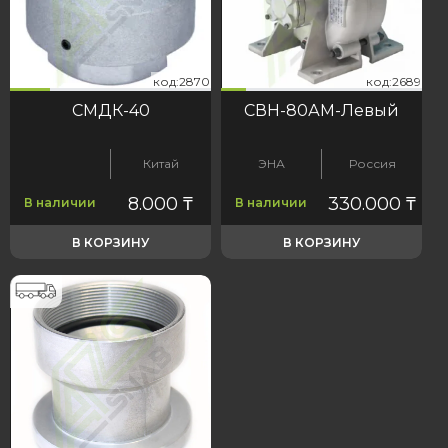
70
689
код:2870
код:2689
код:2870
код:2689
СМДК-40
СВН-80АМ-Левый
Китай
ЭНА
Россия
8.000
₸
330.000
₸
В наличии
В наличии
В КОРЗИНУ
В КОРЗИНУ