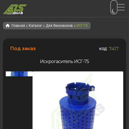
Перейти
Перейти
к
к
Главная
Каталог
Для бензовозов
ИСГ-75
навигации
содержимому
Под заказ
код:
7417
Искрогаситель ИСГ-75