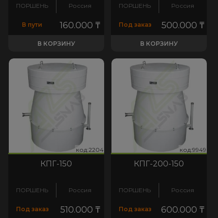
ПОРШЕНЬ
Россия
ПОРШЕНЬ
Россия
160.000
₸
500.000
₸
В пути
Под заказ
В КОРЗИНУ
В КОРЗИНУ
204
:9949
код:2204
код:9949
код:2204
код:9949
КПГ-150
КПГ-200-150
ПОРШЕНЬ
Россия
ПОРШЕНЬ
Россия
510.000
₸
600.000
₸
Под заказ
Под заказ