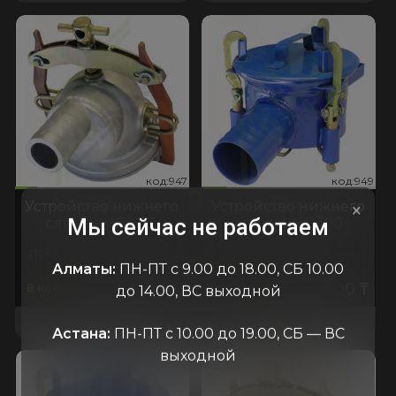
947
д:949
код:947
код:949
код:947
код:949
Устройство нижнего
Устройство нижнего
×
Мы сейчас не работаем
слива УНСА-75
слива УНС-100
ПОРШЕНЬ
Россия
ПОРШЕНЬ
Россия
Алматы:
ПН-ПТ с 9.00 до 18.00, СБ 10.00
135.000
₸
150.000
₸
В наличии
В наличии
до 14.00, ВС выходной
В КОРЗИНУ
В КОРЗИНУ
Астана:
ПН-ПТ с 10.00 до 19.00, СБ — ВС
выходной