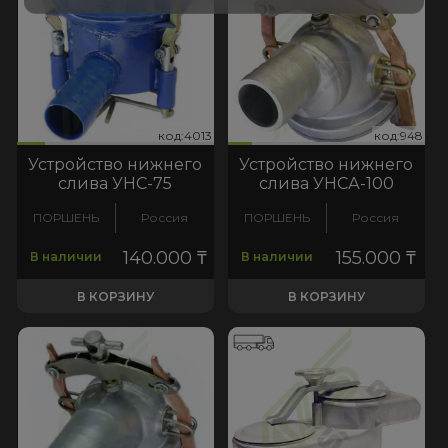
013
:948
код:4013
код:948
код:4013
код:948
Устройство нижнего
Устройство нижнего
слива УНС-75
слива УНСА-100
ПОРШЕНЬ
Россия
ПОРШЕНЬ
Россия
140.000
₸
155.000
₸
В наличии
В наличии
В КОРЗИНУ
В КОРЗИНУ