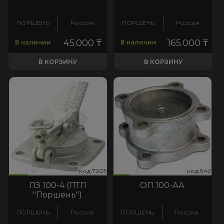
ПОРШЕНЬ
Россия
ПОРШЕНЬ
Россия
45.000
₸
165.000
₸
В наличии
В наличии
В КОРЗИНУ
В КОРЗИНУ
205
:942
код:7205
код:942
код:7205
код:942
ЛЗ 100-4 (ПТП
ОП 100-АА
"Поршень")
ПОРШЕНЬ
Россия
ПОРШЕНЬ
Россия