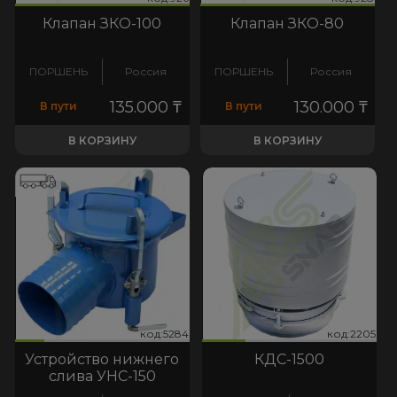
Клапан ЗКО-100
Клапан ЗКО-80
ПОРШЕНЬ
Россия
ПОРШЕНЬ
Россия
135.000
₸
130.000
₸
В пути
В пути
В КОРЗИНУ
В КОРЗИНУ
284
:2205
код:5284
код:2205
код:5284
код:2205
Устройство нижнего
КДС-1500
слива УНС-150