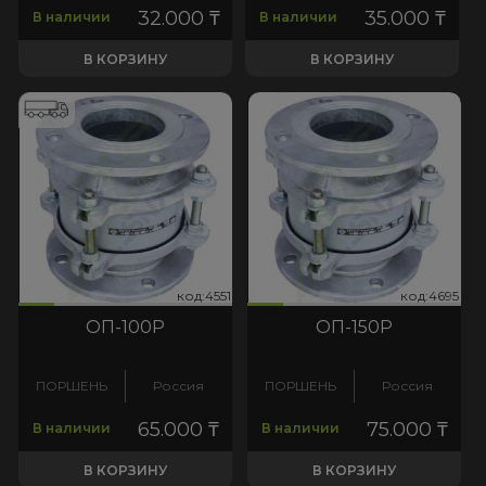
32.000
₸
35.000
₸
В наличии
В наличии
В КОРЗИНУ
В КОРЗИНУ
551
:4695
код:4551
код:4695
код:4551
код:4695
ОП-100Р
ОП-150Р
ПОРШЕНЬ
Россия
ПОРШЕНЬ
Россия
65.000
₸
75.000
₸
В наличии
В наличии
В КОРЗИНУ
В КОРЗИНУ