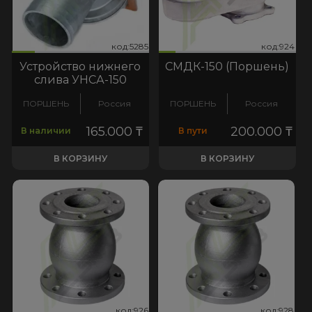
285
д:924
код:5285
код:924
код:5285
код:924
Устройство нижнего
СМДК-150 (Поршень)
слива УНСА-150
ПОРШЕНЬ
Россия
ПОРШЕНЬ
Россия
165.000
₸
200.000
₸
В наличии
В пути
В КОРЗИНУ
В КОРЗИНУ
926
:928
код:926
код:928
код:926
код:928