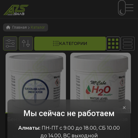
Перейти
Перейти
к
к
Главная
Каталог
навигации
содержимому
КАТЕГОРИИ
×
044
:1043
код:1044
код:1043
код:1044
код:1043
Мы сейчас не работаем
Бензочувствительная
Водочувствительная
паста "McCABE"
паста "McCABE"
Алматы:
ПН-ПТ с 9.00 до 18.00, СБ 10.00
до 14.00, ВС выходной
McCabe
США
McCabe
США