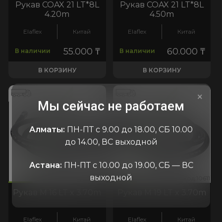
Рукав COAX 21 LT*8L
Рукав COAX 21 LT*8L
4.20m
4.50m
Elaflex
Китай
Elaflex
Китай
55.000
₸
60.000
₸
В наличии
В наличии
В КОРЗИНУ
В КОРЗИНУ
×
Мы сейчас не работаем
Алматы:
ПН-ПТ с 9.00 до 18.00, СБ 10.00
до 14.00, ВС выходной
Астана:
ПН-ПТ с 10.00 до 19.00, СБ — ВС
выходной
606
10611
код:10606
код:10611
код:10606
код:10611
Рукав M 16 LT x 3.70m
Рукав M 19 LT x 3.70m
Elaflex
Китай
Elaflex
Китай