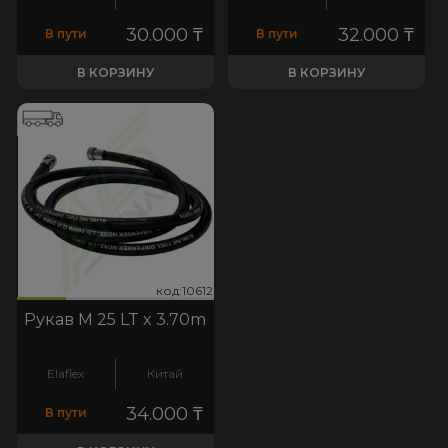
30.000
₸
32.000
₸
В пути
В пути
В КОРЗИНУ
В КОРЗИНУ
612
код:10612
код:10612
Рукав M 25 LT x 3.70m
Elaflex
Китай
34.000
₸
В пути