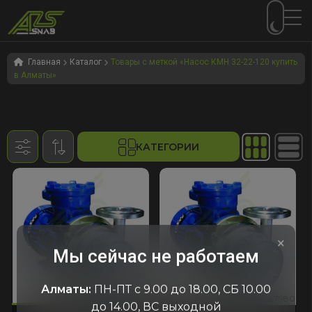
Перейти
Перейти
к
к
Главная
Каталог
Товары с меткой «Насос КМН 32-22-120 купить
в Алматы»
навигации
содержимому
КАТЕГОРИИ
×
Мы сейчас не работаем
Алматы:
ПН-ПТ с 9.00 до 18.00, СБ 10.00
970
7980
код:7970
код:7980
код:7970
код:7980
до 14.00, ВС выходной