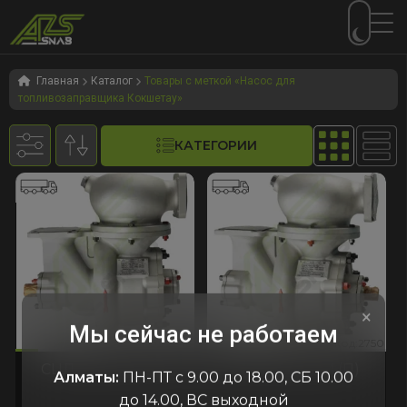
Перейти
Перейти
к
к
Главная
Каталог
Товары с меткой «Насос для
топливозаправщика Кокшетау»
навигации
содержимому
КАТЕГОРИИ
×
Мы сейчас не работаем
243
2750
код:2243
код:2750
код:2243
код:2750
СЦЛ 20-24ГМ (Л)
СЦЛ 20-24ГМ (П)
Алматы:
ПН-ПТ с 9.00 до 18.00, СБ 10.00
до 14.00, ВС выходной