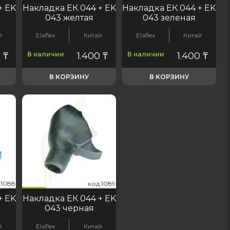
+ EK
Накладка ЕК 044 + EK
Накладка ЕК 044 + EK
043 желтая
043 зеленая
й
Elaflex
Китай
Elaflex
Китай
0
₸
В наличии
1.400
₸
В наличии
1.400
₸
В КОРЗИНУ
В КОРЗИНУ
87
526
:1088
д:1089
код:1087
код:6526
код:1088
код:1089
код:1087
код:6526
код:1088
код:1089
+ EK
Накладка ЕК 044 + EK
043 черная
й
Elaflex
Китай