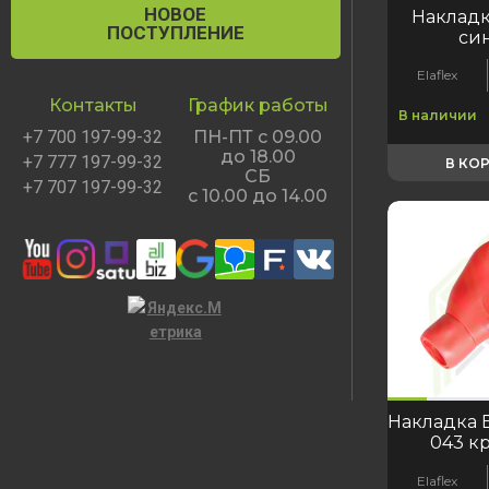
НОВОЕ
Накладк
ПОСТУПЛЕНИЕ
си
Elaflex
Контакты
График работы
В наличии
+7 700 197-99-32
ПН-ПТ с 09.00
до 18.00
+7 777 197-99-32
В КО
СБ
+7 707 197-99-32
с 10.00 до 14.00
код:1087
код:1087
код:6526
Накладка Е
043 к
Elaflex