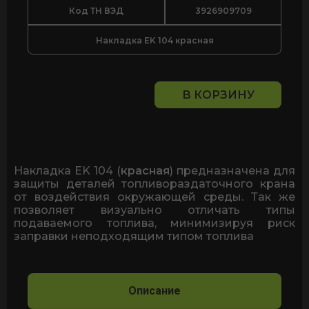
Код ТН ВЭД
3926909709
Накладка EK 104 красная
В КОРЗИНУ
Количество
товара
Накладка
крана
ZVA
25
Накладка EK 104 (
красная
) предназначена для
ЕК
защиты деталей топливораздаточного крана
104
от воздействия окружающей среды. Так же
красная
позволяет визуально отличать типы
подаваемого топлива, минимизируя риск
заправки неподходящим типом топлива
Описание