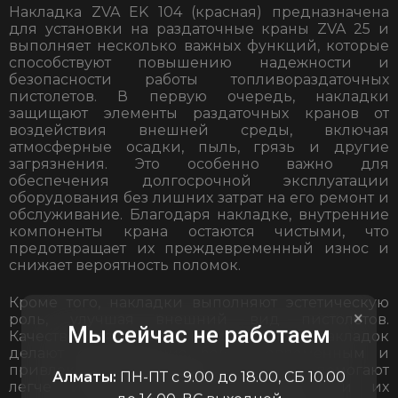
Накладка ZVA EK 104 (красная) предназначена
для установки на раздаточные краны ZVA 25 и
выполняет несколько важных функций, которые
способствуют повышению надежности и
безопасности работы топливораздаточных
пистолетов. В первую очередь, накладки
защищают элементы раздаточных кранов от
воздействия внешней среды, включая
атмосферные осадки, пыль, грязь и другие
загрязнения. Это особенно важно для
обеспечения долгосрочной эксплуатации
оборудования без лишних затрат на его ремонт и
обслуживание. Благодаря накладке, внутренние
компоненты крана остаются чистыми, что
предотвращает их преждевременный износ и
снижает вероятность поломок.
Кроме того, накладки выполняют эстетическую
×
роль, улучшая внешний вид пистолетов.
Мы сейчас не работаем
Качественная отделка и яркие цвета накладок
делают оборудование более современным и
привлекательным. Накладки также помогают
Алматы:
ПН-ПТ с 9.00 до 18.00, СБ 10.00
легче идентифицировать пистолеты и их