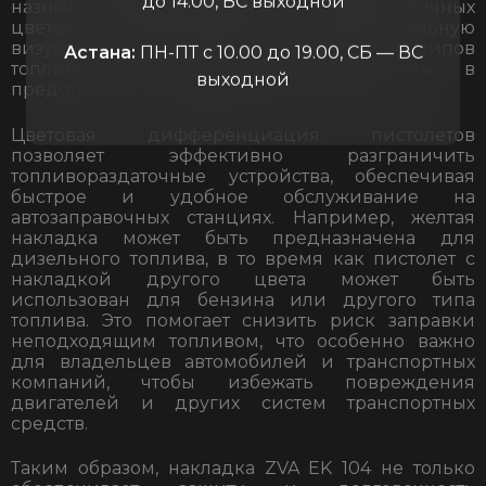
до 14.00, ВС выходной
назначение. Использование накладок различных
цветов позволяет создать дополнительную
визуальную маркировку для различения типов
Астана:
ПН-ПТ с 10.00 до 19.00, СБ — ВС
топлива, что играет важную роль в
выходной
предотвращении ошибок при заправке.
Цветовая дифференциация пистолетов
позволяет эффективно разграничить
топливораздаточные устройства, обеспечивая
быстрое и удобное обслуживание на
автозаправочных станциях. Например, желтая
накладка может быть предназначена для
дизельного топлива, в то время как пистолет с
накладкой другого цвета может быть
использован для бензина или другого типа
топлива. Это помогает снизить риск заправки
неподходящим топливом, что особенно важно
для владельцев автомобилей и транспортных
компаний, чтобы избежать повреждения
двигателей и других систем транспортных
средств.
Таким образом, накладка ZVA EK 104 не только