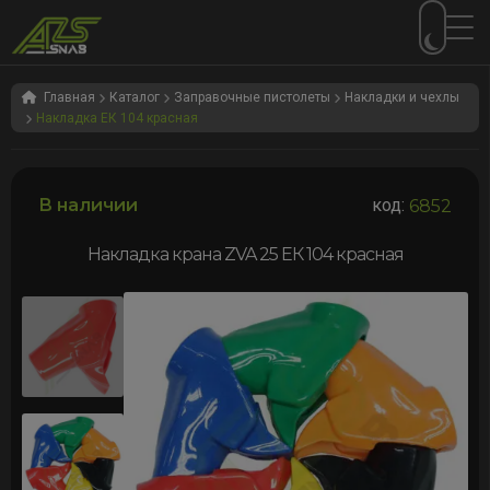
Перейти
Перейти
к
к
Главная
Каталог
Заправочные пистолеты
Накладки и чехлы
Накладка ЕК 104 красная
навигации
содержимому
В наличии
код:
6852
Накладка крана ZVA 25 ЕК 104 красная