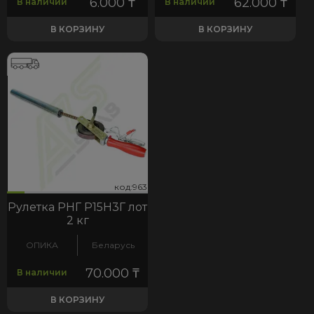
6.000
₸
62.000
₸
В наличии
В наличии
В КОРЗИНУ
В КОРЗИНУ
63
код:963
код:963
Рулетка РНГ Р15Н3Г лот
2 кг
ОПИКА
Беларусь
70.000
₸
В наличии
В КОРЗИНУ