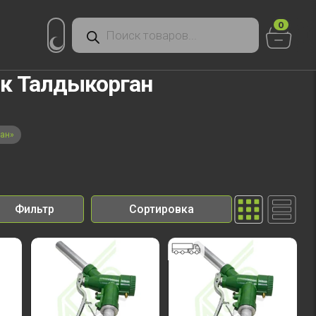
Поиск
0
товаров
ик Талдыкорган
ган»
Фильтр
Сортировка