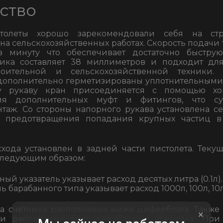
ство
толеты хорошо зарекомендовали себя на стр
 на сельскохозяйственных работах. Скорость подачи
в минуту что обеспечивает достаточно быструю
ика составляет 38 миллиметров и подходит дл
оительной и сельскохозяйственной техники. 
дополнительно герметизированы уплотнительными
у рукаву кран присоединяется с помощью хом
ния дополнительных муфт и фитингов, что су
таж. Со стороны напорного рукава установлена се
я предотвращения попадания крупных частиц в
схода установлен в задней части пистолета. Теку
следующим образом:
ый указатель указывает расход десятых литра (0.1л).
ь барабанного типа указывает расход 1000л, 100л, 10л,
а счетчика расположена ниже циферблата. Также
×
ти расположен болт калибровки счетчика. При