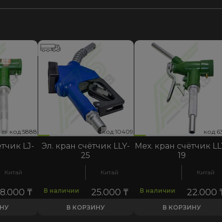
код:10409
код:5888
код:6355
код:10409
код:5888
код:6355
код:10
код:5
код:6
ётчик LJ-
Эл. кран счётчик LLY-
Мех. кран счётчик LL
25
19
Китай
Китай
Китай
28.000
₸
В наличии
25.000
₸
В наличии
22.000
ИНУ
В КОРЗИНУ
В КОРЗИНУ