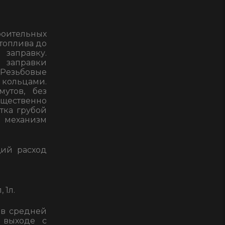
оительных
 топлива до
 заправку.
я заправки
Резьбовые
 кольцами.
утов, без
щественно
тка грубой
 механизм
щий расход
 1л.
 в средней
 выходе с