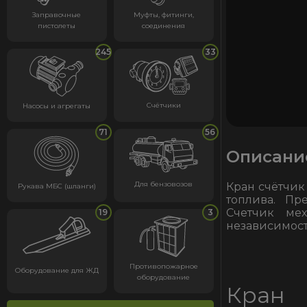
Заправочные
Муфты, фитинги,
пистолеты
соединения
245
33
Счётчики
Насосы и агрегаты
71
56
Описани
Для бензовозов
Кран счётчик
Рукава МБС (шланги)
топлива. Пр
Счетчик мех
19
3
независимост
Противопожарное
Оборудование для ЖД
оборудование
Кран 