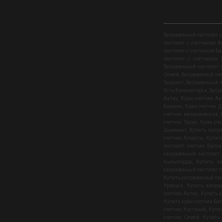
Заправочный пистолет с
пистолет с счётчиком 
пистолет с счётчиком Б
пистолет с счётчиком
Заправочный пистолет 
Семей
,
Заправочный пис
Ташкент
,
Заправочный п
Усть-Каменогорск
,
Запр
Актау
,
Кран счетчик Ак
Бишкек
,
Кран счетчик 
счётчик механический
,
счетчик Тараз
,
Кран сче
Шымкент
,
Купить запра
счетчик Алматы
,
Купит
пистолет счетчик Балх
заправочный пистолет 
Кызылорда
,
Купить з
заправочный пистолет с
Купить заправочный пис
Уральск
,
Купить запра
счетчик Актау
,
Купить к
Купить кран счетчик Ба
счетчик Костанай
,
Купи
счетчик Семей
,
Купить 