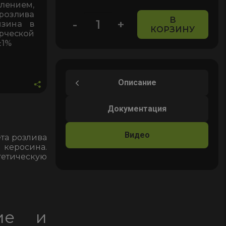
влением,
озлива
В
-
+
нзина в
КОРЗИНУ
Количество
ческой
товара
±1%
Механический
кран
счётчик
Описание
для
дизельного
Документация
топлива
и
Видео
ёта розлива
бензина
 керосина.
LJ-
етическую
38,
1.5"
с
ручным
ние и
управлением