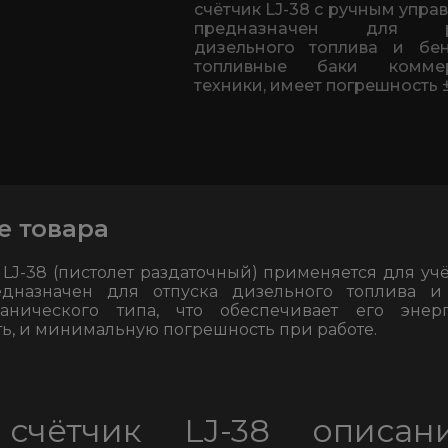
счётчик LJ-38 с ручным упра
предназначен для р
дизельного топлива и бе
топливные баки коммер
техники, имеет погрешность 
е товара
 LJ-38 (пистолет раздаточный) применяется для уч
едназначен для отпуска дизельного топлива и
анического типа, что обеспечивает его энерг
ь, и минимальную погрешность при работе.
счётчик LJ-38 описа