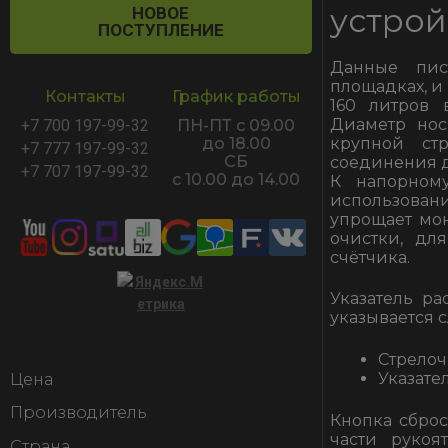
устрой
НОВОЕ
ПОСТУПЛЕНИЕ
Данные пис
площадках, и
Контакты
График работы
160 литров 
Диаметр нос
+7 700 197-99-32
ПН-ПТ с 09.00
крупной стр
до 18.00
+7 777 197-99-32
СБ
соединения 
+7 707 197-99-32
с 10.00 до 14.00
К напорном
использова
упрощает мон
очистки, дл
счётчика.
Указатель ра
указывается 
Стрелочн
Указател
Цена
Производитель
Кнопка сброс
части рукоя
Страна