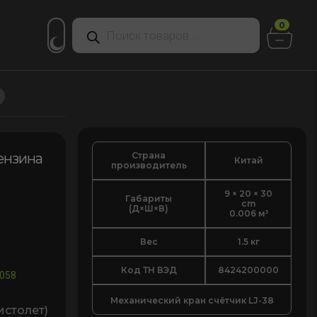
Поиск
0
товаров
Страна
ензина
Китай
производитель
9 × 20 × 30
Габариты
cm
(Д×Ш×В)
0.006 м³
Вес
1.5 кг
Код ТН ВЭД
8424200000
058
Механический кран счётчик LJ-38
толет)