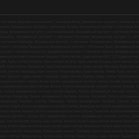
 счётчиком
,
Заправочный пистолет с счётчиком Актау
,
Заправочный пистолет с счётчиком А
Алматы
,
Заправочный пистолет с счётчиком Астана
,
Заправочный пистолет с счётчиком А
алхаш
,
Заправочный пистолет с счётчиком Бишкек
,
Заправочный пистолет с счётчиком Жезк
 Кокшетау
,
Заправочный пистолет с счётчиком Костанай
,
Заправочный пистолет с счё
с счётчиком Павлодар
,
Заправочный пистолет с счётчиком Петропавловск
,
Заправочный пи
толет с счётчиком Талдыкорган
,
Заправочный пистолет с счётчиком Тараз
,
Заправочный пи
истолет с счётчиком Туркестан
,
Заправочный пистолет с счётчиком Уральск
,
Заправочный пи
авочный пистолет с счётчиком Шымкент
,
Кран счетчик
,
Кран счётчик DN 1 1/2”
,
Кран счётчик
тобе
,
Кран счетчик Алматы
,
Кран счетчик Астана
,
Кран счетчик Атырау
,
кран счетчик Ба
ДУ38
,
Кран счетчик Жезказган
,
Кран счетчик Кокшетау
,
Кран счетчик Костанай
,
Кран счетч
Кран счетчик Павлодар
,
Кран счетчик Петропавловск
,
Кран счетчик Семей
,
Кран счетчик
тчик Ташкент
,
кран счетчик Туркестан
,
Кран счетчик Уральск
,
Кран счетчик Усть-Каменог
вочный пистолет счетчик Актау
,
Купить заправочный пистолет счетчик Актобе
,
Купить зап
ь заправочный пистолет счетчик Астана
,
Купить заправочный пистолет счетчик Атырау
,
К
аш
,
Купить заправочный пистолет счетчик Бишкек
,
Купить заправочный пистолет счетчик
счетчик Кокшетау
,
Купить заправочный пистолет счетчик Костанай
,
Купить заправочный
аправочный пистолет счетчик Павлодар
,
Купить заправочный пистолет счетчик Петр
четчик Семей
,
Купить заправочный пистолет счетчик Талдыкорган
,
Купить заправочный пист
толет счетчик Ташкент
,
Купить заправочный пистолет счетчик Туркестан
,
Купить заправочны
вочный пистолет счетчик Усть-Каменогорск
,
Купить заправочный пистолет счетчик Шым
ран счетчик Актобе
,
Купить кран счетчик Алматы
,
Купить кран счетчик Астана
,
Купить кр
лхаш
,
Купить кран счетчик Бишкек
,
Купить кран счетчик Жезказган
,
Купить кран счетчик Ко
ть кран счетчик Кызылорда
,
Купить кран счетчик Павлодар
,
Купить кран счетчик Петропа
кран счетчик Талдыкорган
,
Купить кран счетчик Тараз
,
Купить кран счетчик Ташкент
,
К