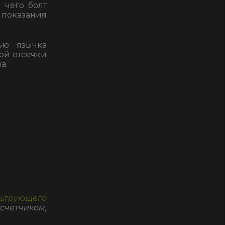
 чего болт
 показания
ью язычка
ой отсечки
а.
ьтрующего
счетчиком,