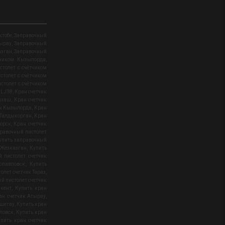
ктобе
,
Заправочный
тырау
,
Заправочный
азган
,
Заправочный
тчиком Кызылорда
,
столет с счётчиком
столет с счётчиком
столет с счётчиком
 LJ38
,
Кран счетчик
лхаш
,
Кран счетчик
ик Кызылорда
,
Кран
 Талдыкорган
,
Кран
орск
,
Кран счетчик
равочный пистолет
упить заправочный
 Жезказган
,
Купить
 пистолет счетчик
опавловск
,
Купить
олет счетчик Тараз
,
й пистолет счетчик
кент
,
Купить кран
ан счетчик Атырау
,
кшетау
,
Купить кран
вловск
,
Купить кран
упить кран счетчик