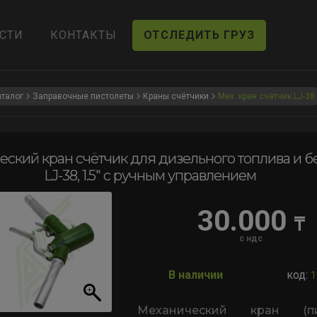
СТИ
КОНТАКТЫ
ОТСЛЕДИТЬ ГРУЗ
аталог
Заправочные пистолеты
Краны счётчики
Мех. кран счётчик LJ-38
ский кран счётчик для дизельного топлива и б
LJ-38, 1.5″ с ручным управлением
30.000
₸
с ндс
В наличии
код:
1
Механический кран (пис