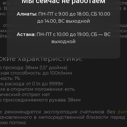
Мы сейчас не работаем
 все счётчики калибруются и проверяются, после
. В случае появления существенных отклонений в
но произвести его калибровку самостоятельно.
Алматы:
ПН-ПТ с 9.00 до 18.00, СБ 10.00
до 14.00, ВС выходной
 открытом положении производится с помощ
омните что данный пистолет не имеет автоматическ
Астана:
ПН-ПТ с 10.00 до 19.00, СБ — ВС
йтесь избегать переполнения бака и розлива топлив
выходной
ские характеристики:
 прохода: 38мм (1,5″ дюйма)
ная способность: до 100л/мин
ость: 1%
ь расхода: от 0.1л до 9999л
я в открытом положении: есть
ический отстрел: нет
 присоединяемого рукава: 38мм
е рекомендуется эксплуатация счётчиков без
фил
становленного в непосредственной близости перед 
ию потока.