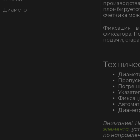
производства
пломбируется
Диаметр
счётчика мож
Фиксация в
фиксатора. П
подачи, стара
Техниче
Диаметр
Пропуск
Погрешн
Указател
Фиксаци
Автомат
Диаметр
Внимание! Н
элемента
, у
по направлен