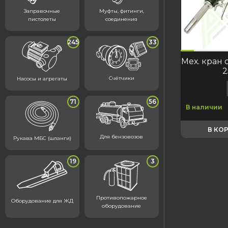
Заправочные
Муфты, фитинги,
пистолеты
соединения
245
33
код:1057
код:5888
код:1058
код:1057
код:5888
код:1058
код:2398
Мех. кран 
2
Счётчики
Насосы и агрегаты
71
56
В наличии
В КО
Для бензовозов
Рукава МБС (шланги)
19
3
Противопожарное
Оборудование для ЖД
оборудование