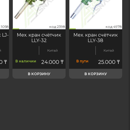
57
888
:1058
д:2398
код:4978
код:1057
код:5888
код:1058
код:2398
код:4978
код:1057
код:5888
код:1058
код:2398
код:4978
 LJ-
Мех. кран счётчик
Мех. кран счётчик
LLY-32
LLY-38
й
Китай
Китай
00
₸
В наличии
24.000
₸
В пути
25.000
₸
В КОРЗИНУ
В КОРЗИНУ