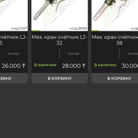
код:1057
код:5888
код:1058
код:2398
код:4978
код:1057
код:5888
код:1058
код:2398
код:4978
код:10
код:5
код
ко
счётчик LJ-
Мех. кран счётчик LJ-
Мех. кран счётчик
5
32
38
Китай
Китай
Кита
26.000
₸
В наличии
28.000
₸
В наличии
30.0
РЗИНУ
В КОРЗИНУ
В КОРЗИНУ