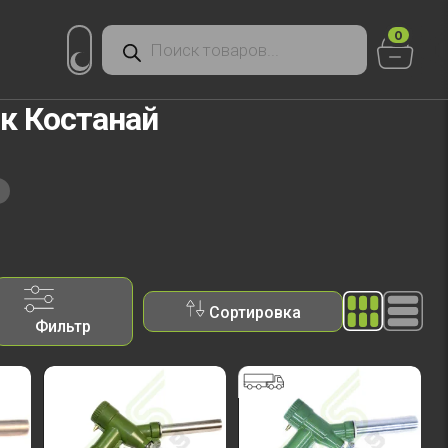
Поиск
0
товаров
к Костанай
»
Сортировка
Фильтр