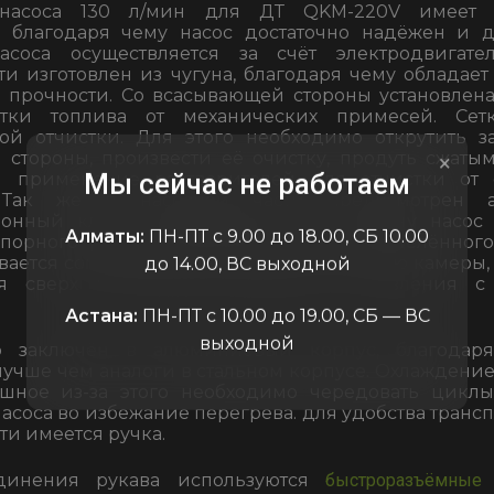
 насоса 130 л/мин для ДТ QKM-220V имеет
, благодаря чему насос достаточно надёжен и д
соса осуществляется за счёт электродвигател
ти изготовлен из чугуна, благодаря чему обладае
 прочности. Со всасывающей стороны установлена
тки топлива от механических примесей. Сетк
ой отчистки. Для этого необходимо открутить з
стороны, произвести её очистку, продуть сжатым
×
Мы сейчас не работаем
 применение растворителей для отчистки от 
 Так же в насосной части предусмотрен 
онный клапан. Благодаря этому клапану насос
Алматы:
ПН-ПТ с 9.00 до 18.00, СБ 10.00
порного рукава. При достижении определённог
вается сопрягая всасывающую и напорную камеры,
до 14.00, ВС выходной
ая сверх критическое повышение давления с
Астана:
ПН-ПТ с 10.00 до 19.00, СБ — ВС
выходной
ор заключён в алюминиевый корпус, благодар
лучше чем аналоги в стальном корпусе. Охлаждение
ушное из-за этого необходимо чередовать цикл
асоса во избежание перегрева. для удобства транс
ти имеется ручка.
динения рукава используются
быстроразъёмные 