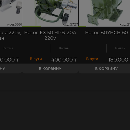
код:5727
код:2192
код:5661
код:5727
код:2192
код:5661
код:5
код:2
код:5
сла 220v,
Насос EX 50 НРВ-20А
Насос 80YHCB-60
ин
220v
Китай
Китай
Китай
0.000
₸
В пути
400.000
₸
В пути
180.000
ИНУ
В КОРЗИНУ
В КОРЗИНУ