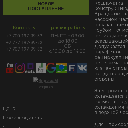
Крыльчатка
НОВОЕ
конструкцию
ПОСТУПЛЕНИЕ
Вращение на
насосной час
показателями
Контакты
График работы
грубой очис
периодическ
+7 700 197-99-32
ПН-ПТ с 09.00
всасывающей 
до 18.00
+7 777 197-99-32
СБ
Допускается
+7 707 197-99-32
с 10.00 до 14.00
парафинов.
рециркуляци
пережима на
клапан откры
предотвращ
стороны.
Электромот
охлаждается 
только возд
охлаждения н
Цена
в верхней час
Производитель
Для присое
Страна