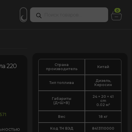
Поиск
0
товаров
Страна
ла 220
Китай
производитель
Дизель,
Тип топлива
Керосин
24 × 20 × 41
Габариты
cm
(Д×Ш×В)
0.02 м³
571
Вес
18 кг
Код ТН ВЭД
8413110000
ьностью