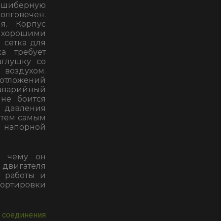
 шиберную
олговечен.
я. Корпус
т хорошими
 сетка для
а требует
аглушку со
 воздухом.
отложений
аварийный
 не боится
о давления
 тем самым
 напорной
я чему он
 двигателя
ы работы и
портировки
соединения