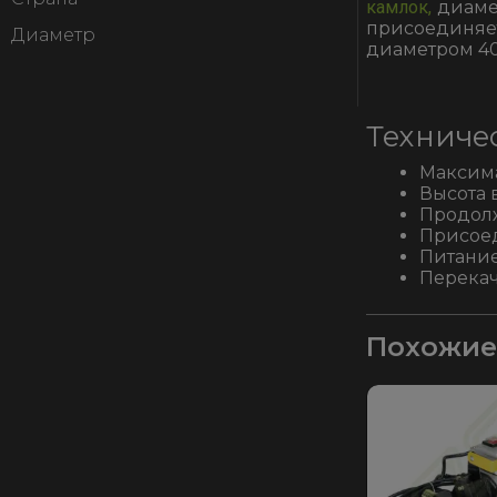
камлок,
диамет
присоединяе
Диаметр
диаметром 40
Техниче
Максима
Высота 
Продолж
Присоед
Питание
Перекач
Похожие