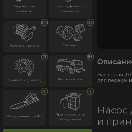
Заправочные
Муфты, фитинги,
пистолеты
соединения
245
33
Счётчики
Насосы и агрегаты
71
56
Описани
Насос для ДТ
Для бензовозов
для перекачи
Рукава МБС (шланги)
19
3
Насос 
Противопожарное
Оборудование для ЖД
и прин
оборудование