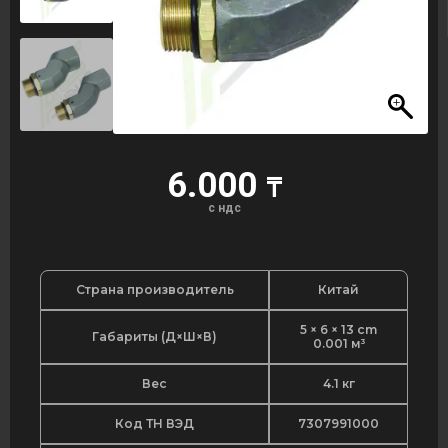
6.000
₸
с ндс
Страна производитель
Китай
5 × 6 × 13 cm
Габариты (Д×Ш×В)
0.001 м³
Вес
4.1 кг
Код ТН ВЭД
7307991000