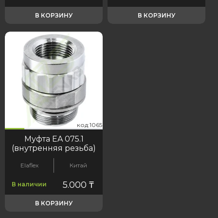
В КОРЗИНУ
В КОРЗИНУ
65
код:1065
код:1065
Муфта EA 075.1
(внутренняя резьба)
Elaflex
Китай
5.000
₸
В наличии
В КОРЗИНУ