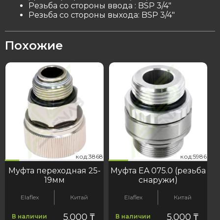
Резьба со стороны ввода : BSP 3/4″
Резьба со стороны выхода: BSP 3/4″
Похожие
68
986
код:3868
код:5986
код:3868
код:5986
Муфта переходная 25-
Муфта EA 075.0 (резьба
19мм
снаружи)
Elaflex
Китай
Elaflex
Китай
5.000
₸
5.000
₸
В наличии
В наличии