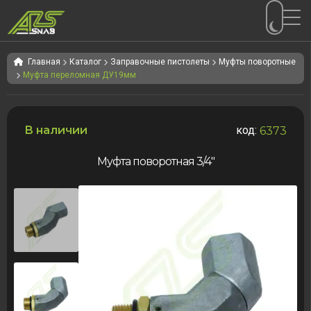
Перейти
Перейти
к
к
Главная
Каталог
Заправочные пистолеты
Муфты поворотные
Муфта переломная ДУ19мм
навигации
содержимому
В наличии
код:
6373
Муфта поворотная 3/4″