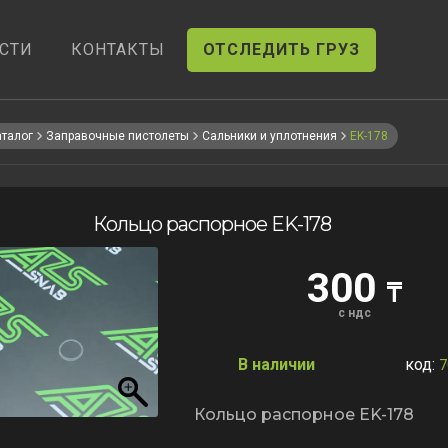
СТИ
КОНТАКТЫ
ОТСЛЕДИТЬ ГРУЗ
аталог
Заправочные пистолеты
Сальники и уплотнения
EK-178
Кольцо распорное EK-178
300
₸
с ндс
В наличии
код:
7
Кольцо распорное EK-178