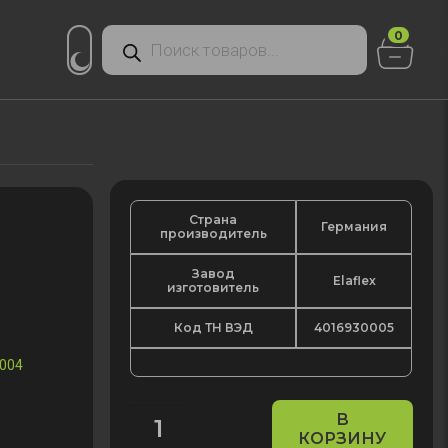
Поиск
0
товаров
Страна
Германия
производитель
Завод
Elaflex
изготовитель
Код ТН ВЭД
4016930005
004
В
КОРЗИНУ
Количество