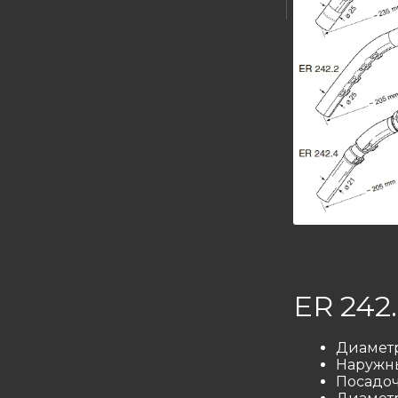
ER 242
Диаметр
Наружны
Посадоч