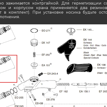
но зажимается контргайкой. Для герметизации 
ом и корпусом крана применяется два резинов
т в комплект). При установке носика будьте ост
лотнения.