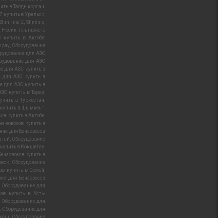
пить в Талдыкорган
,
7 купить в Уральск
,
Slim line 2
,
Slimline
,
,
Носик топливного
 купить в Актобе
,
ырау
,
Оборудование
рудование для АЗС
рудование для АЗС
е для АЗС купить в
 для АЗС купить в
е для АЗС купить в
ЗС купить в Тараз
,
упить в Туркестан
,
 купить в Шымкент
,
ов купить в Актобе
,
ензовозов купить в
ние для Бензовозов
агай
,
Оборудование
 купить в Кокшетау
,
ензовозов купить в
овск
,
Оборудование
ов купить в Семей
,
ие для Бензовозов
,
Оборудование для
ов купить в Усть-
,
Оборудование для
,
Оборудование для
лхаш
,
Оборудование