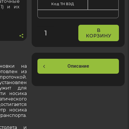
аточные
Код ТН ВЭД
1) и их
В
КОРЗИНУ
Количество
товара
Наконечник
крана
раздаточного
новки на
Описание
товлен из
роточкой.
установлен
ужит для
ти носика
атического
остигается
тр носика
транспорта.
столета и