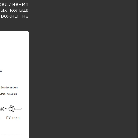
соединения
ых кольца
орожны, не