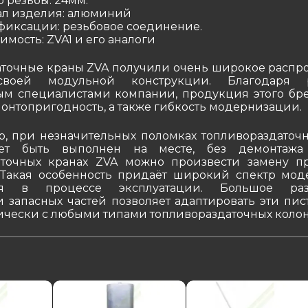
 резьбы: 24мм.
ал изделия: алюминий
фиксации: резьбовое соединение.
мость: ZVA1 и его аналоги
точные краны ZVA получили очень широкое распр
своей модульной конструкции. Благодаря 
ым специалистами компании, продукция этого бр
онтопригодность, а также гибкость модернизации.
р, при незначительных поломках топливораздаточн
ет быть выполнен на месте, без демонтажа
аточных кранах ZVA можно произвести замену п
. Такая особенность придаёт широкий спектр мо
ия в процессе эксплуатации. Большое раз
и запасных частей позволяет адаптировать эти пис
ически с любыми типами топливораздаточных колон