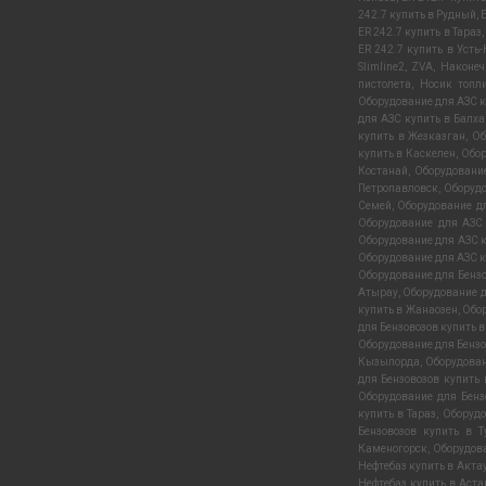
242.7 купить в Рудный
,
ER 242.7 купить в Тараз
ER 242.7 купить в Усть
Slimline2
,
ZVA
,
Наконеч
пистолета
,
Носик топл
Оборудование для АЗС 
для АЗС купить в Балх
купить в Жезказган
,
Об
купить в Каскелен
,
Обор
Костанай
,
Оборудовани
Петропавловск
,
Оборудо
Семей
,
Оборудование дл
Оборудование для АЗС
Оборудование для АЗС к
Оборудование для АЗС к
Оборудование для Бенз
Атырау
,
Оборудование д
купить в Жанаозен
,
Обор
для Бензовозов купить 
Оборудование для Бензо
Кызылорда
,
Оборудован
для Бензовозов купить
Оборудование для Бенз
купить в Тараз
,
Оборудо
Бензовозов купить в Т
Каменогорск
,
Оборудов
Нефтебаз купить в Акта
Нефтебаз купить в Аста