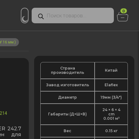
Поиск
0
товаров
У 16 мм.)
Страна
Китай
производитель
Завод изготовитель
Elaflex
Диаметр
19мм (3/4")
24 × 6 × 4
214
Габариты (Д×Ш×В)
cm
0.001 м³
R 242.7
Вес
0.15 кг
ен для