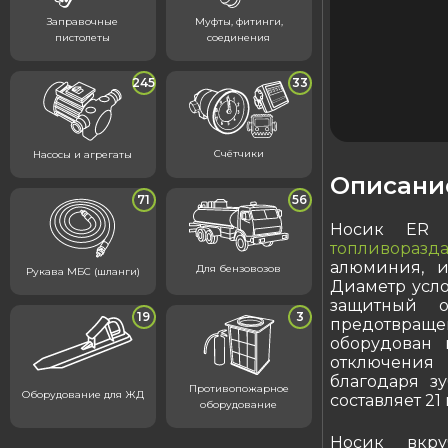
Заправочные
Муфты, фитинги,
пистолеты
соединения
245
33
Счётчики
Насосы и агрегаты
Описани
71
56
Носик ER 2
топливоразд
алюминия, и
Для бензовозов
Рукава МБС (шланги)
Диаметр усло
защитный 
19
3
предотвраще
оборудован 
отключения 
благодаря з
Противопожарное
Оборудование для ЖД
составляет 21
оборудование
Носик вкру