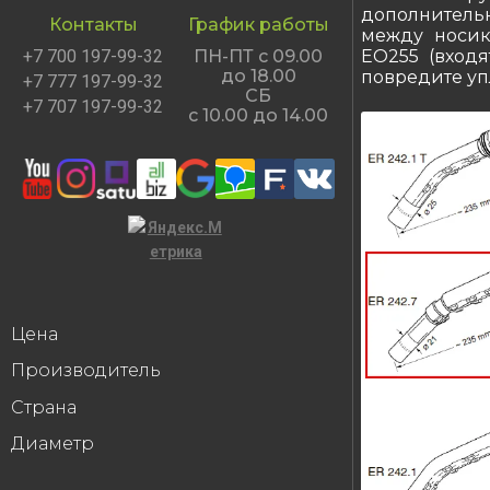
дополнитель
Контакты
График работы
между носик
EO255 (входя
+7 700 197-99-32
ПН-ПТ с 09.00
до 18.00
повредите уп
+7 777 197-99-32
СБ
+7 707 197-99-32
с 10.00 до 14.00
Цена
Производитель
Страна
Диаметр