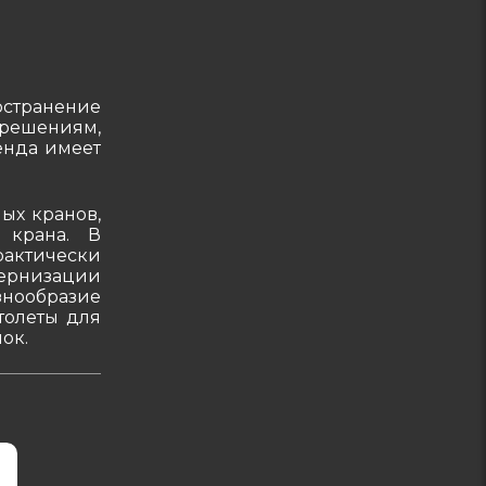
остранение
решениям,
енда имеет
ых кранов,
 крана. В
рактически
дернизации
нообразие
толеты для
ок.