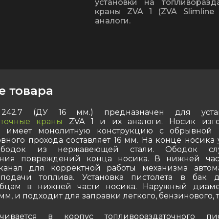
установки на топливоразд
краны ZVA 1 (ZVA Slimline 
аналоги.
е товара
42.7 (ДУ 16 мм.) предназначен для уста
аточные краны
ZVA 1 и их аналоги. Носик изго
 имеет монолитную конструкцию с обрывной п
вного прохода составляет 16 мм. На конце носика 
ободок из нержавеющей стали. Ободок сл
ния повреждений конца носика. В нижней час
канал для корректной работы механизма автом
подачи топлива. Установка пистолета в бак д
убцам в нижней части носика. Наружный диаме
 мм, и подходит для заправки легкого, бензинового, 
чивается в корпус топливораздаточного пи