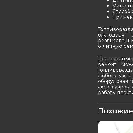
Диаметр
Матери
Способ 
Примени
Топливоразда
благодаря 
реализованн
отличную рем
Так, наприме
ремонт мож
топливоразд
любого узла
оборудован
аксессуаров 
работы практ
Похожие