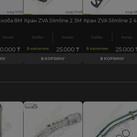
код:1046
код:4813
код:1053
код:1046
код:4813
код:1053
код:1
код:4
код:1
скоба 8M
Кран ZVA Slimline 2 3М
Кран ZVA Slimline 2 
Китай
Elaflex
Китай
Elaflex
Китай
0.000
₸
В наличии
25.000
₸
В наличии
25.000
ИНУ
В КОРЗИНУ
В КОРЗИНУ