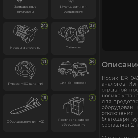
Заправочные
Муфты, фитинги,
пистолеты
соединения
245
33
Счётчики
Насосы и агрегаты
71
56
Описани
Носик ER 04
Для бензовозов
аналогов. Из
Рукава МБС (шланги)
отрывной про
носика устан
19
3
для предотв
оборудован 
отключения 
благодаря з
Противопожарное
Оборудование для ЖД
составляет 21
оборудование
Фиксация на