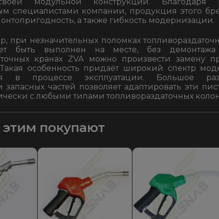
своей модульной конструкции. Благодаря 
ым специалистами компании, продукция этого бр
онтопригодность, а также гибкость модернизации.
р, при незначительных поломках топливораздаточн
ет быть выполнен на месте, без демонтажа
аточных кранах ZVA можно произвести замену п
. Такая особенность придаёт широкий спектр мо
ия в процессе эксплуатации. Большое раз
и запасных частей позволяет адаптировать эти пис
ически с любыми типами топливораздаточных колон
с этим покупают