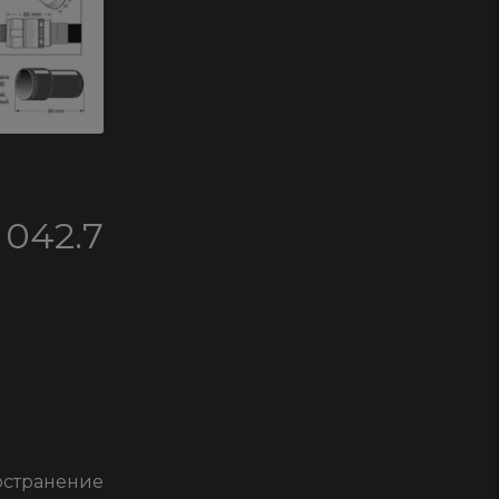
042.7
остранение