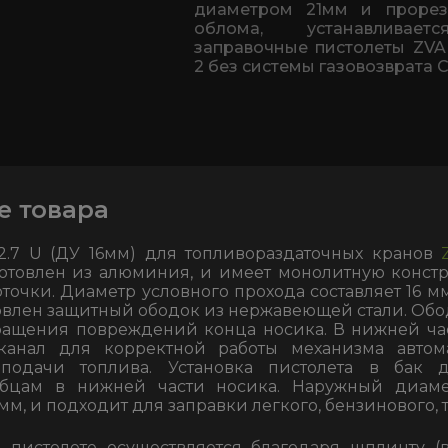
диаметром 21мм и проре
облома, устанавливае
заправочные пистолеты ZVA 
2 без системы газовозврата 
е товара
2.7 U (ДУ 16мм) для топливораздаточных кранов
готовлен из алюминия, и имеет монолитную конст
точки. Диаметр условного прохода составляет 16 м
овлен защитный ободок из нержавеющей стали. Обо
ращения повреждений конца носика. В нижней ча
канал для корректной работы механизма автом
подачи топлива. Установка пистолета в бак д
убцам в нижней части носика. Наружный диаме
 мм, и подходит для заправки легкого, бензинового, 
 пистолете осуществляется благодаря шплинту (