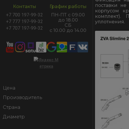
поставки не
Контакты
График работы
корпусом кр
+7 700 197-99-32
ПН-ПТ с 09.00
комплект). 
до 18.00
+7 777 197-99-32
уплотнения.
СБ
+7 707 197-99-32
с 10.00 до 14.00
Цена
Производитель
Страна
Диаметр