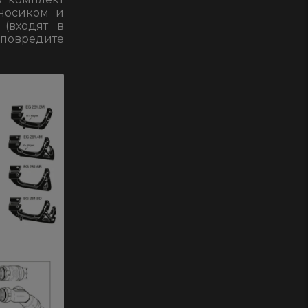
2
 носиком и
(входят в
повредите