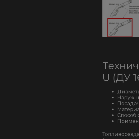
Технич
U (ДУ 1
Диаметр
Наружны
Посадоч
Матери
Способ 
Примени
Топливоразда