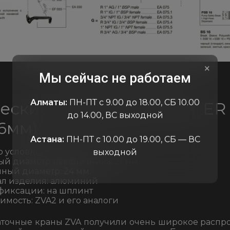
×
Мы сейчас не работаем
Алматы:
ПН-ПТ с 9.00 до 18.00, СБ 10.00
еские характеристики ER 
до 14.00, ВС выходной
6мм):
Астана:
ПН-ПТ с 10.00 до 19.00, СБ — ВС
 условного прохода: 16 мм.
выходной
й диаметр наконечника: 21 мм.
ный диаметр: 24 мм.
ал изделия: алюминий
фиксации: на шплинт
мость: ZVA2 и его аналоги
точные краны ZVA получили очень широкое распр