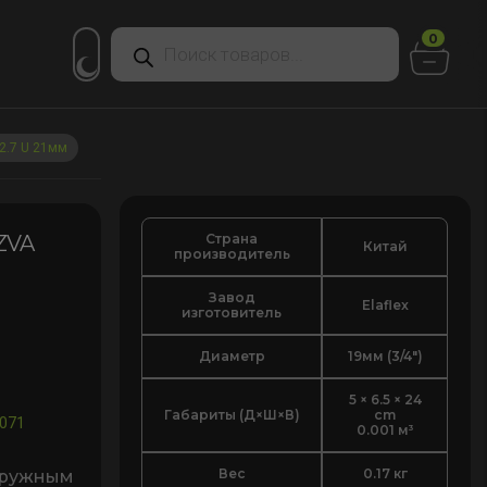
Поиск
0
товаров
2.7 U 21мм
Страна
 ZVA
Китай
производитель
Завод
Elaflex
изготовитель
Диаметр
19мм (3/4")
5 × 6.5 × 24
Габариты (Д×Ш×В)
cm
071
0.001 м³
Вес
0.17 кг
аружным