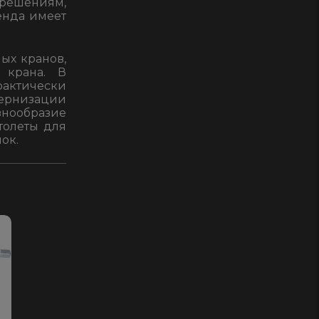
решениям,
енда имеет
ых кранов,
 крана. В
рактически
дернизации
нообразие
толеты для
ок.