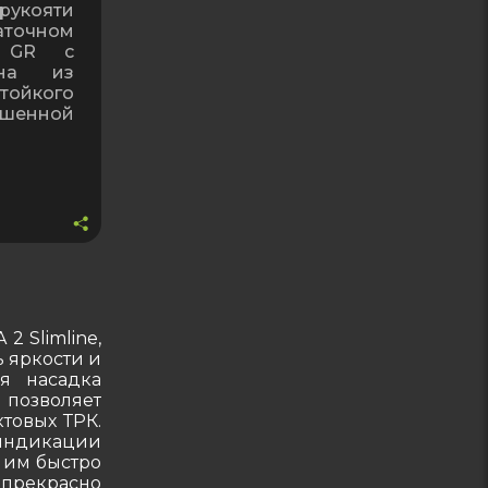
укояти
ZVA
точном
Slimline
2 GR c
2
лена из
ойкого
GR
енной
c
газовозвратом
2 Slimline,
 яркости и
ая насадка
 позволяет
товых ТРК.
 индикации
 им быстро
 прекрасно