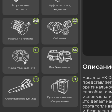
Заправочные
Муфты, фитинги,
пистолеты
соединения
245
33
Счётчики
Насосы и агрегаты
71
56
Описани
Для бензовозов
Рукава МБС (шланги)
Насадка EK 04
19
3
представляет
оригинально
способна изм
использовать
Противопожарное
Оборудование для ЖД
Это делает н
оборудование
сорта топлив
и безопасно 