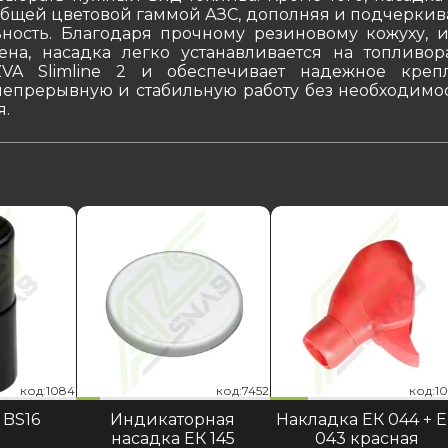
 общей цветовой гаммой АЗС, дополняя и подчеркив
ность. Благодаря прочному резиновому кожуху, и
ена, насадка легко устанавливается на топливор
ZVA Slimline 2 и обеспечивает надежное креп
непрерывную и стабильную работу без необходимос
.
код:1087
код:1084
код:7452
код:1087
код:1084
код:7452
код:1
код:1
код:7
 BS16
Индикаторная
Накладка ЕК 044 + 
насадка ЕК 145
043 красная