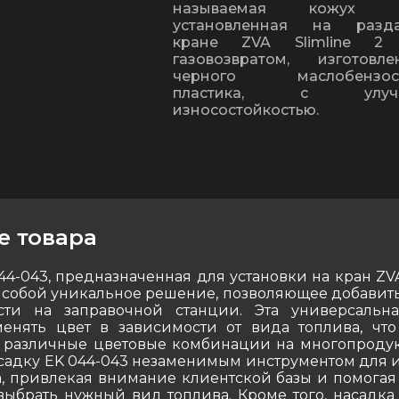
называемая кожух р
установленная на разда
кране ZVA Slimline 
газовозвратом, изготов
черного маслобензост
пластика, с улучш
износостойкостью.
е товара
4-043, предназначенная для установки на кран ZVA 
 собой уникальное решение, позволяющее добавить
сти на заправочной станции. Эта универсальн
енять цвет в зависимости от вида топлива, что
 различные цветовые комбинации на многопродук
асадку EK 044-043 незаменимым инструментом для
а, привлекая внимание клиентской базы и помогая
выбрать нужный вид топлива. Кроме того, насадка