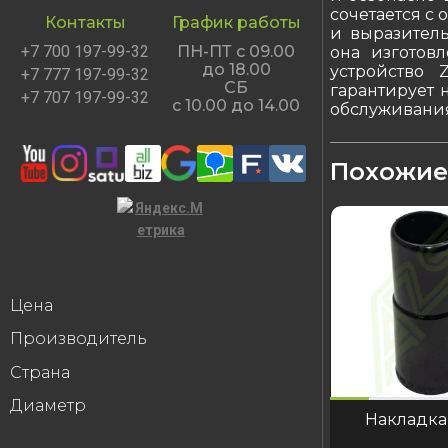
сочетается с
Контакты
График работы
и выразитель
+7 700 197-99-32
ПН-ПТ с 09.00
она изготовл
до 18.00
устройство 
+7 777 197-99-32
СБ
гарантирует 
+7 707 197-99-32
с 10.00 до 14.00
обслуживания
Похожие
Цена
Производитель
Страна
код:1084
код:7452
код:1087
код:1084
код:7452
Диаметр
Накладка