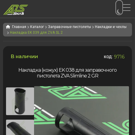
Перейти
Перейти
к
к
Главная
Каталог
Заправочные пистолеты
Накладки и чехлы
Накладка EK 039 для ZVA SL 2
навигации
содержимому
В наличии
код:
9716
Накладка (кожух) EK 038 для заправочного
пистолета ZVA Slimline 2 GR