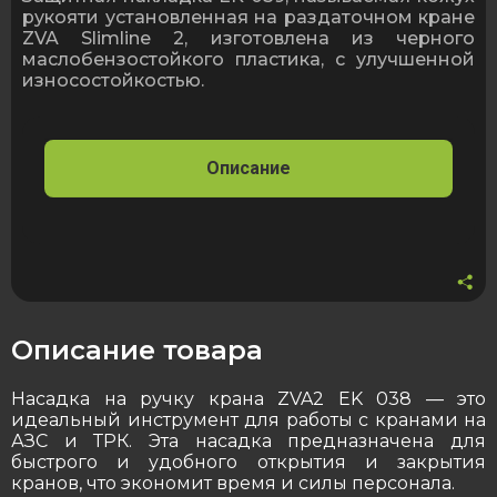
для
рукояти установленная на раздаточном кране
заправочного
ZVA Slimline 2, изготовлена из черного
пистолета
маслобензостойкого пластика, с улучшенной
ZVA
износостойкостью.
Slimline
2
GR
Описание
Описание товара
Насадка на ручку крана ZVA2 EK 038 — это
идеальный инструмент для работы с кранами на
АЗС и ТРК. Эта насадка предназначена для
быстрого и удобного открытия и закрытия
кранов, что экономит время и силы персонала.