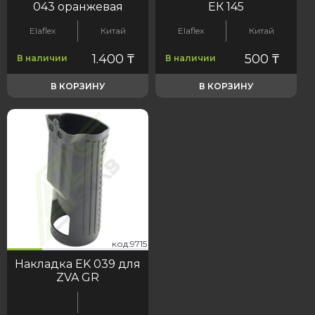
043 оранжевая
ЕК 145
Elaflex
Китай
Elaflex
Китай
1.400
₸
500
₸
В наличии
В наличии
В КОРЗИНУ
В КОРЗИНУ
15
код:9715
код:9715
Накладка EK 039 для
ZVA GR