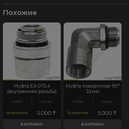
Похожие
41
482
код:9741
код:11482
код:9741
код:11482
Муфта EA 075.4
Муфта поворотная 90°
(внутренняя резьба)
32мм
Elaflex
Китай
Elaflex
Китай
5.000
₸
5.000
₸
В наличии
В наличии
В КОРЗИНУ
В КОРЗИНУ