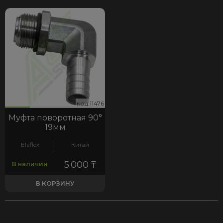
76
код:11476
код:11476
Муфта поворотная 90°
19мм
Elaflex
Китай
5.000
₸
В наличии
В КОРЗИНУ