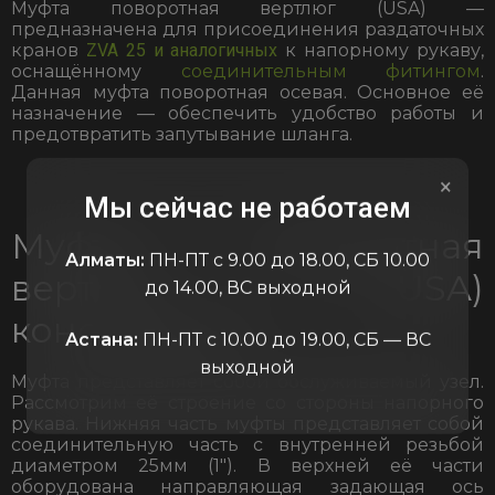
Муфта поворотная вертлюг (USA) —
предназначена для присоединения раздаточных
кранов
ZVA 25 и аналогичных
к напорному рукаву,
оснащённому
соединительным фитингом
.
Данная муфта поворотная осевая. Основное её
назначение — обеспечить удобство работы и
предотвратить запутывание шланга.
×
Мы сейчас не работаем
Муфта поворотная
Алматы:
ПН-ПТ с 9.00 до 18.00, СБ 10.00
вертлюг (USA)
до 14.00, ВС выходной
конструкция
Астана:
ПН-ПТ с 10.00 до 19.00, СБ — ВС
выходной
Муфта представляет собой обслуживаемый узел.
Рассмотрим её строение со стороны напорного
рукава. Нижняя часть муфты представляет собой
соединительную часть с внутренней резьбой
диаметром 25мм (1″). В верхней её части
оборудована направляющая задающая ось