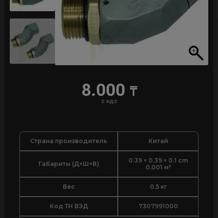
8.000
₸
с ндс
Страна производитель
Китай
0.39 × 0.39 × 0.1 cm
Габариты (Д×Ш×В)
0.001 м³
Вес
0.5 кг
Код ТН ВЭД
7307991000