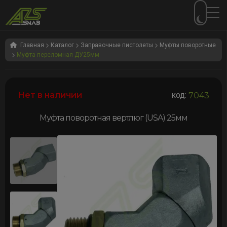
Перейти
Перейти
к
к
Главная
Каталог
Заправочные пистолеты
Муфты поворотные
Муфта переломная ДУ25мм
навигации
содержимому
Нет в наличии
код:
7043
Муфта поворотная вертлюг (USA) 25мм