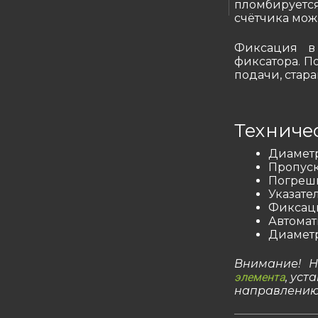
пломбируется
счётчика мож
Фиксация в
фиксатора. П
подачи, стара
Техниче
Диаметр 
Пропуск
Погрешн
Указател
Фиксаци
Автомат
Диаметр
Внимание! Н
элемента
, уст
направлению 