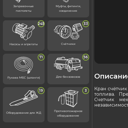
Заправочные
Муфты, фитинги,
пистолеты
соединения
245
33
Счётчики
Насосы и агрегаты
71
56
Описани
Для бензовозов
Рукава МБС (шланги)
Кран счётчик
19
3
топлива. Пр
Счетчик мех
независимост
Противопожарное
Оборудование для ЖД
оборудование