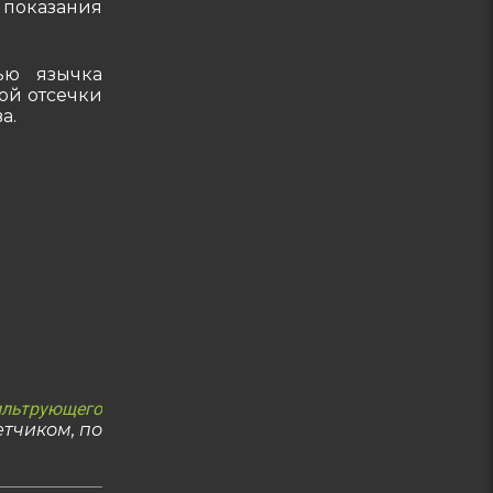
 показания
ью язычка
ой отсечки
а.
льтрующего
етчиком, по