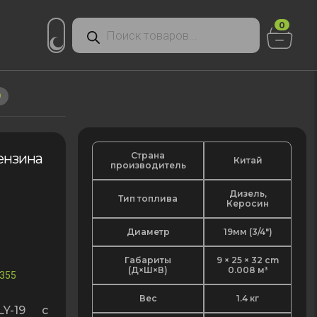
Поиск
0
товаров
9
Страна
ензина
Китай
производитель
Дизель,
Тип топлива
Керосин
Диаметр
19мм (3/4")
Габариты
9 × 25 × 32 cm
(Д×Ш×В)
0.008 м³
355
Вес
1.4 кг
LY-19 с