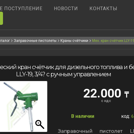
Е ПОСТУПЛЕНИЕ
НОВОСТИ
КОНТАКТЫ
аталог
Заправочные пистолеты
Краны счётчики
Мех. кран счётчик LLY-1
ский кран счётчик для дизельного топлива и б
LLY-19, 3/4? с ручным управлением
22.000
₸
с ндс
В наличии
код:
6
Заправочный пистолет L