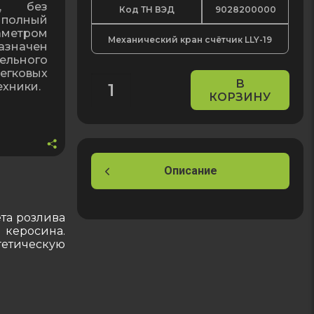
м, без
Код ТН ВЭД
9028200000
 полный
аметром
Механический кран счётчик LLY-19
азначен
ельного
егковых
В
ехники.
КОРЗИНУ
Количество
товара
Механический
кран
счётчик
Описание
для
дизельного
ёта розлива
топлива
 керосина.
и
етическую
бензина
LLY-
19,
3/4?