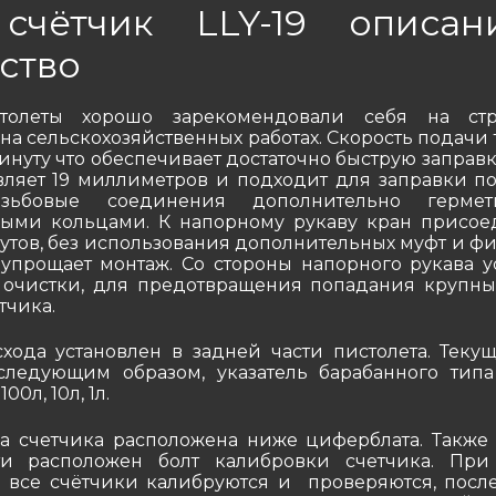
счётчик LLY-19 описа
ство
толеты хорошо зарекомендовали себя на стр
 на сельскохозяйственных работах. Скорость подачи
минуту что обеспечивает достаточно быструю заправ
вляет 19 миллиметров и подходит для заправки п
езьбовые соединения дополнительно гермет
ными кольцами. К напорному рукаву кран присое
тов, без использования дополнительных муфт и фит
упрощает монтаж. Со стороны напорного рукава у
 очистки, для предотвращения попадания крупны
тчика.
схода установлен в задней части пистолета. Теку
следующим образом, указатель барабанного типа
00л, 10л, 1л.
а счетчика расположена ниже циферблата. Также
ти расположен болт калибровки счетчика. При
 все счётчики калибруются и проверяются, после