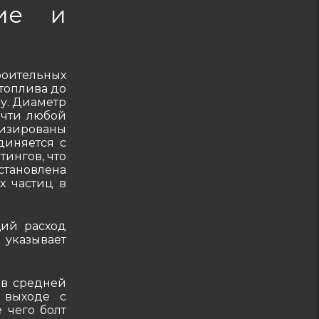
ние и
с
ручным
управлением
оительных
 топлива до
ку. Диаметр
очти любой
изированы
диняется с
ингов, что
становлена
х частиц в
щий расход
 указывает
 в средней
 выходе с
 чего болт