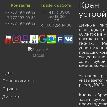
Кран 
Контакты
График работы
устрой
+7 700 197-99-32
ПН-ПТ с 09.00
до 18.00
+7 777 197-99-32
СБ
+7 707 197-99-32
Данные пис
с 10.00 до 14.00
площадках, и
60 литров в 
носика соста
техники. Р
уплотнитель
помощью хому
существенно 
сетка грубой
механизм счё
Цена
Указатель ра
указывается 
Производитель
расход 1000л, 1
Страна
Кнопка сброс
Диаметр
части рукоя
производства