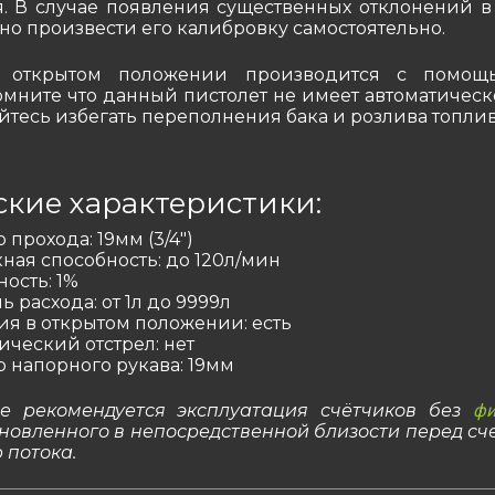
. В случае появления существенных отклонений в
но произвести его калибровку самостоятельно.
 открытом положении производится с помощ
омните что данный пистолет не имеет автоматическ
йтесь избегать переполнения бака и розлива топлив
ские характеристики:
прохода: 19мм (3/4″)
ная способность: до 120л/мин
ость: 1%
ь расхода: от 1л до 9999л
я в открытом положении: есть
ический отстрел: нет
 напорного рукава: 19мм
е рекомендуется эксплуатация счётчиков без
фи
ановленного в непосредственной близости перед сч
потока.