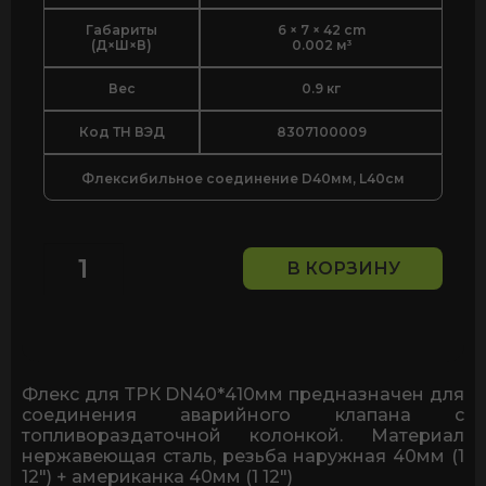
Габариты
6 × 7 × 42 cm
(Д×Ш×В)
0.002 м³
Вес
0.9 кг
Код ТН ВЭД
8307100009
Флексибильное соединение D40мм, L40см
В КОРЗИНУ
Количество
товара
Флексибельное
соединение
для
присоединения
Флекс для ТРК DN40*410мм предназначен для
к
соединения аварийного клапана с
обрывному
топливораздаточной колонкой. Материал
(аварийному)
нержавеющая сталь, резьба наружная 40мм (1
клапану
12") + американка 40мм (1 12")
к