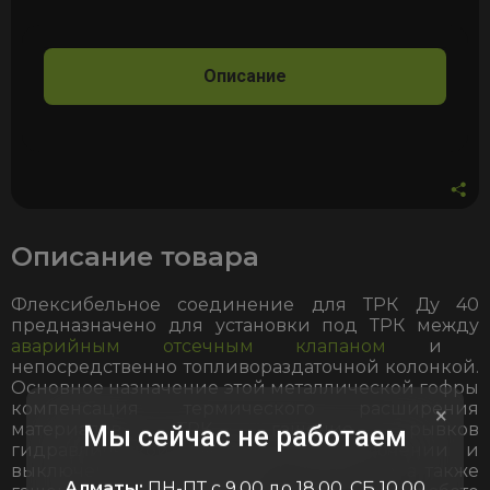
ТРК
D
40мм,
Описание
L40
см
Описание товара
Флексибельное соединение для ТРК Ду 40
предназначено для установки под ТРК между
аварийным отсечным клапаном
и
непосредственно топливораздаточной колонкой.
Основное назначение этой металлической гофры
компенсация термического расширения
×
материалов ТРК, гашение рывков
Мы сейчас не работаем
гидравлической системы при включении и
выключении насоса внутри резервуара, а также
Алматы:
ПН-ПТ с 9.00 до 18.00, СБ 10.00