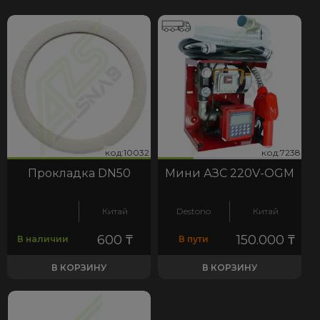
32
238
код:10032
код:7238
код:10032
код:7238
Прокладка DN50
Мини АЗС 220V-OGM
Китай
Destono
Китай
600
₸
150.000
₸
В наличии
В пути
В КОРЗИНУ
В КОРЗИНУ