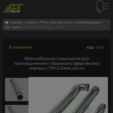
Перейти
Перейти
к
к
Главная
Каталог
ТРК и запасные части
Комплектующие и
зап. части
Флексибель D 40мм, L 40см
навигации
содержимому
В наличии
код:
4681
Флексибельное соединение для
присоединения к обрывному (аварийному)
клапану к ТРК D 40мм, L40 см