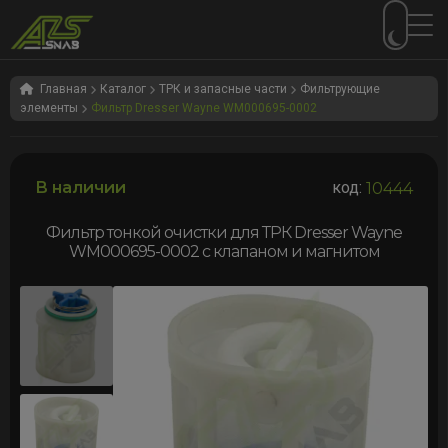
Перейти
Перейти
к
к
Главная
Каталог
ТРК и запасные части
Фильтрующие
элементы
Фильтр Dresser Wayne WM000695-0002
навигации
содержимому
В наличии
код:
10444
Фильтр тонкой очистки для ТРК Dresser Wayne
WM000695-0002 с клапаном и магнитом