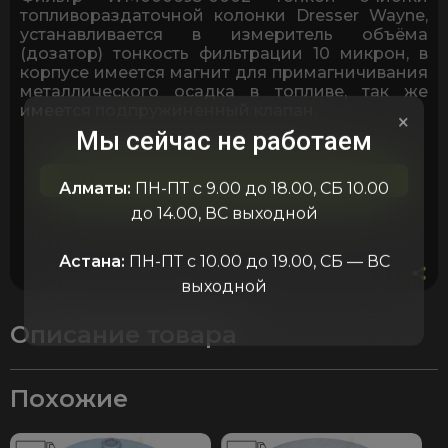
ТРК
топливораздаточной колонки Dresser Wayne,
Dresser
устанавливается в измеритель объёма
Wayne
(дозатор) тонкость фильтрации 10 микрон, в
WM000695-
корпусе имеется магнит для примагничивания
0002
металлического осадка в топливе, так же
с
имеется подпружиненный клапан.
клапаном
×
Мы сейчас не работаем
и
магнитом
Алматы:
ПН-ПТ с 9.00 до 18.00, СБ 10.00
до 14.00, ВС выходной
Астана:
ПН-ПТ с 10.00 до 19.00, СБ — ВС
выходной
Описание товара
Похожие