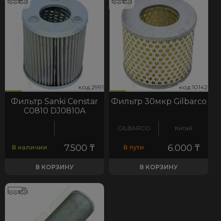
91
142
код:2991
код:10142
код:2991
код:10142
Фильтр Sanki Censtar
Фильтр 30мкр Gilbarco
C0810 DJ0810A
GILBARCO
Китай
7.500
₸
6.000
₸
В наличии
В пути
В КОРЗИНУ
В КОРЗИНУ