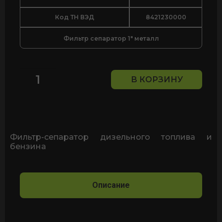
Код ТН ВЭД
8421230000
Фильтр сепаратор 1" металл
В КОРЗИНУ
Количество
товара
Фильтр-
сепаратор
дизельного
топлива
Фильтр-сепаратор дизельного топлива и
и
бензина
бензина
Clear
Captor
Filter
Описание
Kit
PETROLL
1337oll