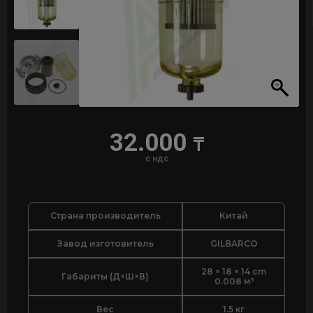
32.000
₸
с ндс
Страна производитель
Китай
Завод изготовитель
GILBARCO
28 × 18 × 14 cm
Габариты (Д×Ш×В)
0.008 м³
Вес
1.5 кг