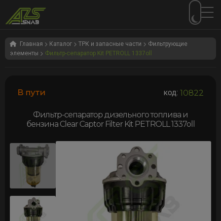
Перейти
Перейти
к
к
Главная
Каталог
ТРК и запасные части
Фильтрующие
элементы
Фильтр-сепаратор Kit PETROLL 1337oll
навигации
содержимому
В пути
код:
10822
Фильтр-сепаратор дизельного топлива и
бензина Clear Captor Filter Kit PETROLL 1337oll