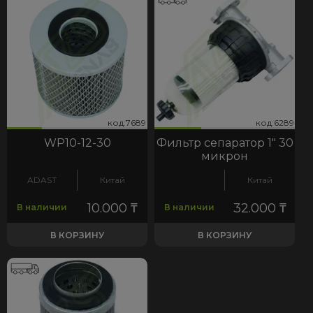
89
289
код:7689
код:6289
код:7689
код:6289
WP10-12-30
Фильтр сепаратор 1" 30
микрон
ADAST
Китай
Китай
10.000
₸
32.000
₸
В наличии
В наличии
В КОРЗИНУ
В КОРЗИНУ