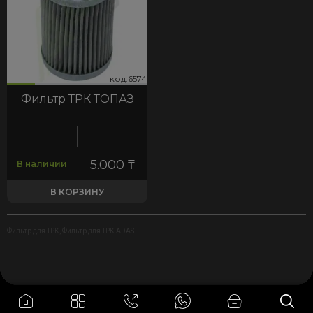
74
код:6574
код:6574
Фильтр ТРК ТОПАЗ
5.000
₸
В наличии
В КОРЗИНУ
Фильтр для ТРК
,
Фильтр для ТРК ADAST