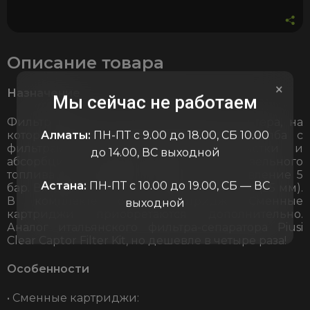
Описание товара
×
Назначение
Мы сейчас не работаем
Фильтр состоит из алюминиевого адаптера, на
который устанавливается прозрачная колба с
Алматы:
ПН-ПТ с 9.00 до 18.00, СБ 10.00
фильтрами для механической очистки и
до 14.00, ВС выходной
абсорбции (удаления) влаги из дизельного
топлива и сливным клапаном. Макс давление 5
Астана:
ПН-ПТ с 10.00 до 19.00, СБ — ВС
бар. Входное/выходное отверстие 1 дюйм (25 мм).
В комплекте один картридж. Сменные
выходной
картриджи приобретаются дополнительно.
Аналог итальянского фильтра-сепаратора Piusi
Clear Captor Filter Kit, но дешевле в четыре раза!
Особенности
• Сменные картриджи: