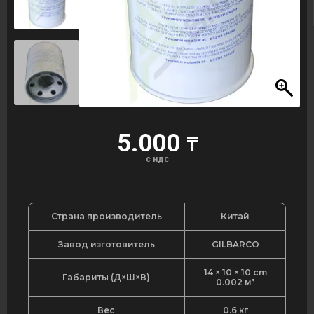
5.000
₸
с ндс
Страна производитель
Китай
Завод изготовитель
GILBARCO
14 × 10 × 10 cm
Габариты (Д×Ш×В)
0.002 м³
Вес
0.6 кг