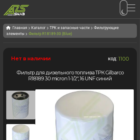
Перейти
Перейти
к
к
Главная
Каталог
ТРК и запасные части
Фильтрующие
элементы
Фильтр R18189-30 (Blue)
навигации
содержимому
Нет в наличии
код:
1100
Фильтр для дизельного топлива ТРК Gilbarco
R18189 30 micron 1-1/2″, 16 UNF синий