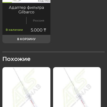
40
код:1140
код:1140
Адаптер фильтра
Gilbarco
Россия
5.000
₸
В наличии
В КОРЗИНУ
Похожие