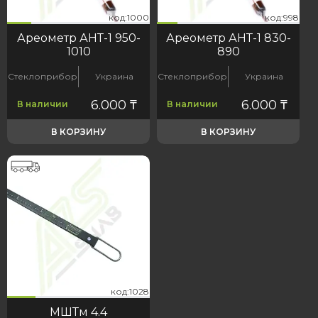
00
998
код:1000
код:998
код:1000
код:998
Ареометр АНТ-1 950-
Ареометр АНТ-1 830-
1010
890
Стеклоприбор
Украина
Стеклоприбор
Украина
6.000
₸
6.000
₸
В наличии
В наличии
В КОРЗИНУ
В КОРЗИНУ
28
код:1028
код:1028
МШТм 4.4