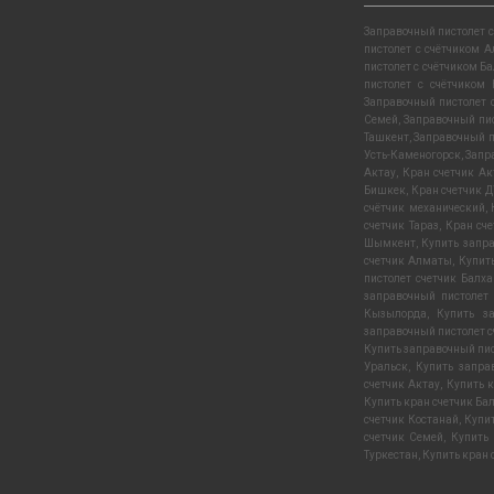
Заправочный пистолет с
пистолет с счётчиком 
пистолет с счётчиком Б
пистолет с счётчиком
Заправочный пистолет 
Семей
,
Заправочный пис
Ташкент
,
Заправочный п
Усть-Каменогорск
,
Запр
Актау
,
Кран счетчик Ак
Бишкек
,
Кран счетчик 
счётчик механический
,
счетчик Тараз
,
Кран сче
Шымкент
,
Купить запра
счетчик Алматы
,
Купит
пистолет счетчик Балх
заправочный пистолет 
Кызылорда
,
Купить з
заправочный пистолет с
Купить заправочный пис
Уральск
,
Купить запра
счетчик Актау
,
Купить к
Купить кран счетчик Ба
счетчик Костанай
,
Купи
счетчик Семей
,
Купить 
Туркестан
,
Купить кран 