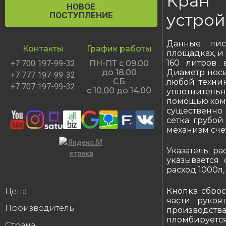
Кран 
НОВОЕ
ПОСТУПЛЕНИЕ
устрой
Данные пис
Контакты
График работы
площадках, и
160 литров 
+7 700 197-99-32
ПН-ПТ с 09.00
Диаметр носи
до 18.00
+7 777 197-99-32
СБ
любой техни
+7 707 197-99-32
с 10.00 до 14.00
уплотнитель
помощью хому
существенно 
сетка грубой
механизм счё
Указатель ра
указывается 
расход 1000л, 1
Кнопка сброс
Цена
части рукоя
Производитель
производства
пломбируется
Страна