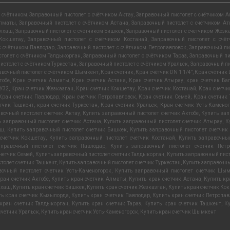
 счётчиком
,
Заправочный пистолет с счётчиком Актау
,
Заправочный пистолет с счётчиком А
Алматы
,
Заправочный пистолет с счётчиком Астана
,
Заправочный пистолет с счётчиком А
алхаш
,
Заправочный пистолет с счётчиком Бишкек
,
Заправочный пистолет с счётчиком Жезк
 Кокшетау
,
Заправочный пистолет с счётчиком Костанай
,
Заправочный пистолет с счё
с счётчиком Павлодар
,
Заправочный пистолет с счётчиком Петропавловск
,
Заправочный пи
толет с счётчиком Талдыкорган
,
Заправочный пистолет с счётчиком Тараз
,
Заправочный пи
истолет с счётчиком Туркестан
,
Заправочный пистолет с счётчиком Уральск
,
Заправочный пи
авочный пистолет с счётчиком Шымкент
,
Кран счетчик
,
Кран счётчик DN 1 1/4”
,
Кран счётчик 
тобе
,
Кран счетчик Алматы
,
Кран счетчик Астана
,
Кран счетчик Атырау
,
кран счетчик Ба
ДУ32
,
Кран счетчик Жезказган
,
Кран счетчик Кокшетау
,
Кран счетчик Костанай
,
Кран счетч
Кран счетчик Павлодар
,
Кран счетчик Петропавловск
,
Кран счетчик Семей
,
Кран счетчик
тчик Ташкент
,
кран счетчик Туркестан
,
Кран счетчик Уральск
,
Кран счетчик Усть-Каменог
вочный пистолет счетчик Актау
,
Купить заправочный пистолет счетчик Актобе
,
Купить зап
ь заправочный пистолет счетчик Астана
,
Купить заправочный пистолет счетчик Атырау
,
К
аш
,
Купить заправочный пистолет счетчик Бишкек
,
Купить заправочный пистолет счетчик
счетчик Кокшетау
,
Купить заправочный пистолет счетчик Костанай
,
Купить заправочный
аправочный пистолет счетчик Павлодар
,
Купить заправочный пистолет счетчик Петр
четчик Семей
,
Купить заправочный пистолет счетчик Талдыкорган
,
Купить заправочный пист
толет счетчик Ташкент
,
Купить заправочный пистолет счетчик Туркестан
,
Купить заправочны
вочный пистолет счетчик Усть-Каменогорск
,
Купить заправочный пистолет счетчик Шым
ран счетчик Актобе
,
Купить кран счетчик Алматы
,
Купить кран счетчик Астана
,
Купить кр
лхаш
,
Купить кран счетчик Бишкек
,
Купить кран счетчик Жезказган
,
Купить кран счетчик Ко
ть кран счетчик Кызылорда
,
Купить кран счетчик Павлодар
,
Купить кран счетчик Петропа
кран счетчик Талдыкорган
,
Купить кран счетчик Тараз
,
Купить кран счетчик Ташкент
,
К
счетчик Уральск
,
Купить кран счетчик Усть-Каменогорск
,
Купить кран счетчик Шымкент