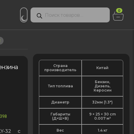
Поиск
0
товаров
2
Страна
ензина
Китай
производитель
Бензин,
Тип топлива
Дизель,
Керосин
Диаметр
32мм (1.3″)
Габариты
9 × 25 × 30 cm
398
(Д×Ш×В)
0.007 м³
Вес
1.4 кг
LY-32 с