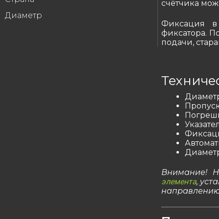
счётчика мож
Диаметр
Фиксация в
фиксатора. П
подачи, стара
Техниче
Диаметр
Пропуск
Погрешн
Указател
Фиксаци
Автомат
Диаметр
Внимание! Н
элемента
, уст
направлению 