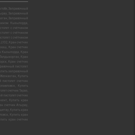
ктобе
,
Заправочный
тырау
,
Заправочный
азган
,
Заправочный
тчиком Кызылорда
,
столет с счётчиком
столет с счётчиком
столет с счётчиком
LLY32
,
Кран счетчик
лхаш
,
Кран счетчик
ик Кызылорда
,
Кран
 Талдыкорган
,
Кран
орск
,
Кран счетчик
равочный пистолет
упить заправочный
 Жезказган
,
Купить
 пистолет счетчик
опавловск
,
Купить
олет счетчик Тараз
,
й пистолет счетчик
кент
,
Купить кран
ан счетчик Атырау
,
кшетау
,
Купить кран
вловск
,
Купить кран
упить кран счетчик