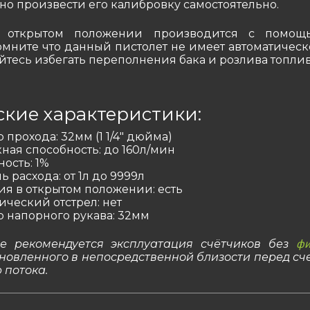
но произвести его калибровку самостоятельно.
 открытом положении производится с помощ
омните что данный пистолет не имеет автоматическ
йтесь избегать переполнения бака и розлива топлив
ские характеристики:
 прохода: 32мм (1 1/4″ дюйма)
ная способность: до 160л/мин
ость: 1%
ь расхода: от 1л до 9999л
я в открытом положении: есть
ический отстрел: нет
 напорного рукава: 32мм
е рекомендуется эксплуатация счётчиков без
фи
ановленного в непосредственной близости перед сч
потока.