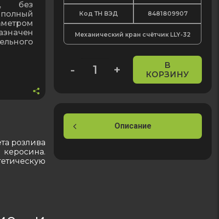
м, без
 полный
Код ТН ВЭД
8481809907
аметром
азначен
Механический кран счётчик LLY-32
ельного
В
-
+
КОРЗИНУ
Количество
товара
Механический
кран
счётчик
Описание
для
ёта розлива
дизельного
 керосина.
топлива
етическую
и
бензина
LLY-
32,