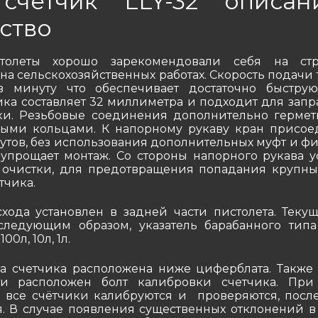
счётчик LLY-32 описа
ство
толеты хорошо зарекомендовали себя на стр
 на сельскохозяйственных работах. Скорость подачи
в минуту что обеспечивает достаточно быструю
ка составляет 32 миллиметра и подходит для запр
ки. Резьбовые соединения дополнительно герме
ными кольцами. К напорному рукаву кран присое
тов, без использования дополнительных муфт и фит
упрощает монтаж. Со стороны напорного рукава у
 очистки, для предотвращения попадания крупны
тчика.
схода установлен в задней части пистолета. Теку
следующим образом, указатель барабанного типа
00л, 10л, 1л.
а счетчика расположена ниже циферблата. Также
ти расположен болт калибровки счетчика. При
 все счётчики калибруются и проверяются, после
. В случае появления существенных отклонений в