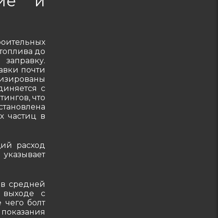
ние и
1
1/2?
с
ручным
оительных
 топлива до
управлением
 заправку.
авки почти
тизированы
диняется с
ингов, что
становлена
х частиц в
щий расход
 указывает
 в средней
 выходе с
 чего болт
 показания