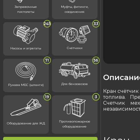
Заправочные
Муфты, фитинги,
пистолеты
соединения
245
33
Счётчики
Насосы и агрегаты
71
56
Описани
Для бензовозов
Рукава МБС (шланги)
Кран счётчик
топлива. Пр
19
3
Счетчик мех
независимост
Противопожарное
Оборудование для ЖД
оборудование