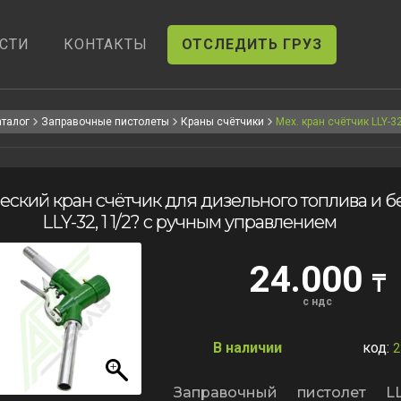
СТИ
КОНТАКТЫ
ОТСЛЕДИТЬ ГРУЗ
аталог
Заправочные пистолеты
Краны счётчики
Мех. кран счётчик LLY-3
ский кран счётчик для дизельного топлива и б
LLY-32, 1 1/2? с ручным управлением
24.000
₸
с ндс
В наличии
код:
2
Заправочный пистолет L