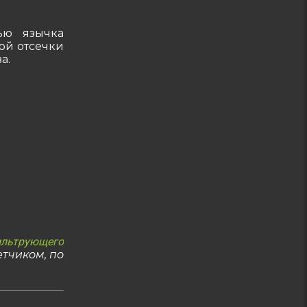
ью язычка
ой отсечки
а.
льтрующего
етчиком, по