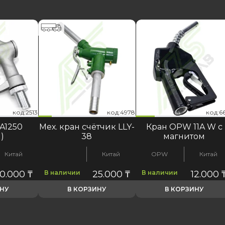
код:4978
код:6652
код:2513
код:4978
код:6652
код:2513
код:4
код:6
код:2
 A1250
Мех. кран счётчик LLY-
Кран OPW 11A W c
)
38
магнитом
Китай
Китай
OPW
Китай
50.000
₸
В наличии
25.000
₸
В наличии
12.000
ИНУ
В КОРЗИНУ
В КОРЗИНУ