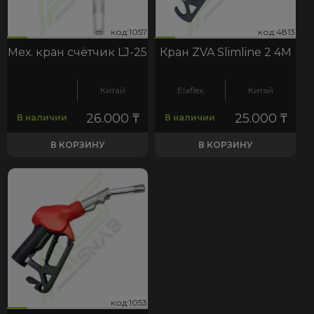
57
813
код:1057
код:4813
код:1057
код:4813
Мех. кран счётчик LJ-25
Кран ZVA Slimline 2 4М
Китай
Elaflex
Китай
26.000
₸
25.000
₸
В наличии
В наличии
В КОРЗИНУ
В КОРЗИНУ
53
код:1053
код:1053