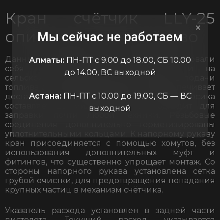
Кран счётчик LLY-25
×
описание и устройство
Мы сейчас не работаем
Данные пистолеты хорошо зарекомендовали
Алматы:
ПН-ПТ с 9.00 до 18.00, СБ 10.00
себя на строительных площадках, и на
до 14.00, ВС выходной
сельскохозяйственных работах. Скорость подачи
топлива до 120 литров в минуту что обеспечивает
Астана:
ПН-ПТ с 10.00 до 19.00, СБ — ВС
достаточно быструю заправку. Диаметр носика
составляет 25 миллиметров и подходит для
выходной
заправки почти любой техники. Резьбовые
соединения дополнительно герметизированы
уплотнительными кольцами. К напорному рукаву
кран присоединяется с помощью хомутов, без
использования дополнительных муфт и
фитингов, что существенно упрощает монтаж. Со
стороны напорного рукава установлена сетка
грубой очистки, для предотвращения попадания
крупных частиц в механизм счётчика.
Указатель расхода установлен в задней части
пистолета. Текущий расход указывается