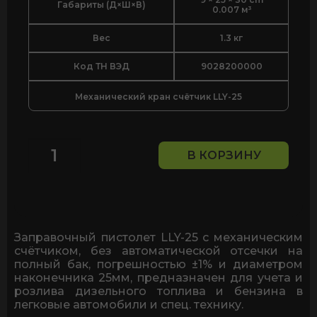
Габариты (Д×Ш×В)
0.007 м³
Вес
1.3 кг
Код ТН ВЭД
9028200000
Механический кран счётчик LLY-25
В КОРЗИНУ
Количество
товара
Механический
кран
счётчик
для
Заправочный пистолет LLY-25 с механическим
дизельного
счётчиком, без автоматической отсечки на
топлива
полный бак, погрешностью ±1% и диаметром
и
наконечника 25мм, предназначен для учета и
бензина
розлива дизельного топлива и бензина в
LLY-
легковые автомобили и спец. технику.
25,