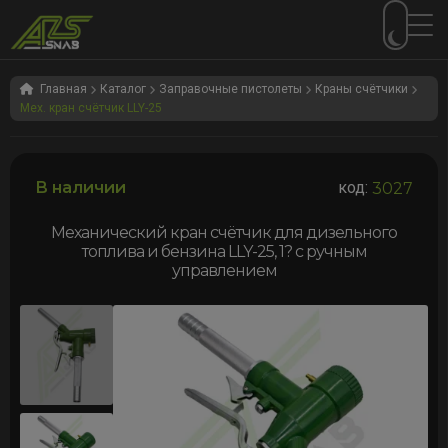
Перейти
Перейти
к
к
Главная
Каталог
Заправочные пистолеты
Краны счётчики
Мех. кран счётчик LLY-25
навигации
содержимому
В наличии
код:
3027
Механический кран счётчик для дизельного
топлива и бензина LLY-25, 1? с ручным
управлением