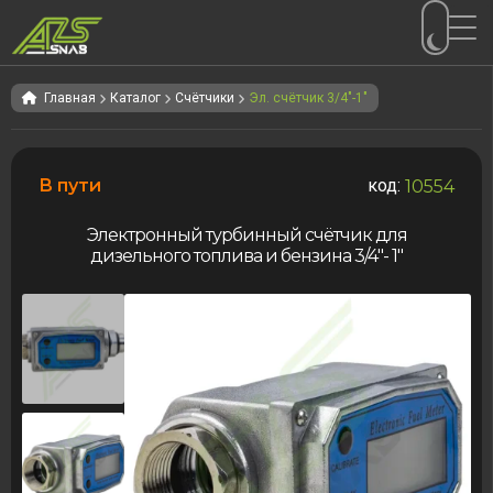
Перейти
Перейти
к
к
Главная
Каталог
Счётчики
Эл. счётчик 3/4"-1"
навигации
содержимому
В пути
код:
10554
Электронный турбинный счётчик для
дизельного топлива и бензина 3/4″- 1″