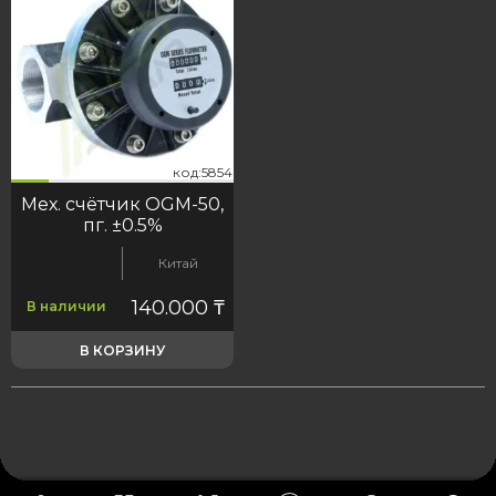
54
код:5854
код:5854
Мех. счётчик OGM-50,
пг. ±0.5%
Китай
140.000
₸
В наличии
В КОРЗИНУ