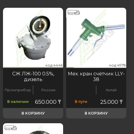
46
978
код:4446
код:4978
код:4446
код:4978
СЖ ЛЖ-100 0.5%,
Мех. кран счётчик LLY-
дизель
38
Промприбор
Россия
Китай
650.000
₸
25.000
₸
В наличии
В пути
В КОРЗИНУ
В КОРЗИНУ