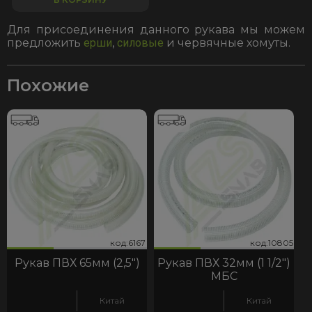
Для присоединения данного рукава мы можем
предложить
ерши
,
силовые
и червячные хомуты.
Похожие
805
67
код:10805
код:6167
код:10805
код:6167
Рукав ПВХ 65мм (2,5")
Рукав ПВХ 32мм (1 1/2")
МБС
Китай
Китай