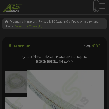
Перейти
Перейти
к
к
Главная
Каталог
Рукава МБС (шланги)
Прозрачные рукава
ПВХ
Рукав ПВХ 25мм (1")
навигации
содержимому
В наличии
код:
4192
Рукав МБС ПВХ антистатик напорно-
всасывающий 25мм