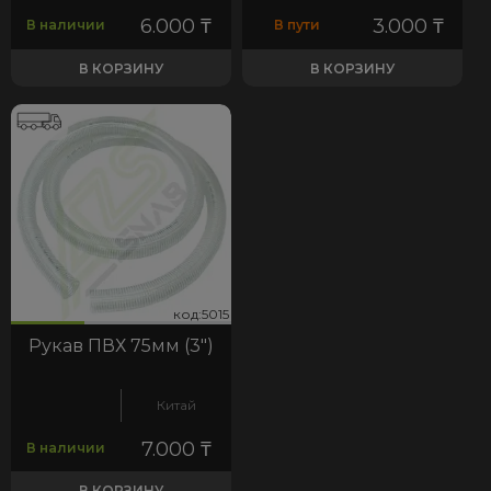
6.000
₸
3.000
₸
В наличии
В пути
В КОРЗИНУ
В КОРЗИНУ
15
код:5015
код:5015
Рукав ПВХ 75мм (3")
Китай
7.000
₸
В наличии
В КОРЗИНУ