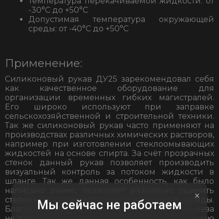
Температура перекачиваемой жидкости: от
-30°С до +50°С
Допустимая температура окружающей
среды: от -40°С до +50°С
Применение:
Силиконовый рукав ДУ25 зарекомендовал себя
как качественное оборудование для
организации временных гибких магистралей.
Его широко используют при заправке
сельскохозяйственной и строительной техники.
Так же силиконовый рукав часто применяют на
производствах различных химических растворов,
например при изготовлении стеклоомывающих
жидкостей на основе спирта. За счёт прозрачных
стенок данный рукав позволяет производить
визуальный контроль за потоком жидкости в
шланге. Так же данная особенность, как было
написано ранее, позволяет визуально оценить
×
степень загрязнения перекачиваемой среды.
Мы сейчас не работаем
Благодаря своему составу силиконовые рукава
не загрязняют и не окрашивают перекачиваемую