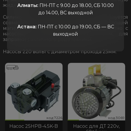
жидкость.
Алматы:
ПН-ПТ с 9.00 до 18.00, СБ 10.00
до 14.00, ВС выходной
Силиконовый рукав ДУ 25 часто используется
совместно с
мини АЗС
на всасывающей
Астана:
ПН-ПТ с 10.00 до 19.00, СБ — ВС
магистрали. Также его используют совместно с
насосами с диаметром прохода 25мм, для
выходной
заправки различного рода техники.
Насосы 220 вольт с диаметром прохода 25мм:
226
:3069
код:7226
код:3069
код:7226
код:3069
Насос 25HPB-4.5K-B
Насос для ДТ 220v,