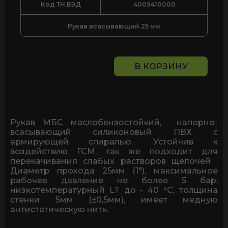
Код ТН ВЭД
4009410000
Рукав всасывающий 25 мм
В КОРЗИНУ
Количество
товара
Рукав
МБС
ПВХ
антистатик
Рукав МБС маслобензостойкий, напорно-
напорно-
всасывающий силиконовый ПВХ с
всасывающий
армирующей спиралью. Устойчив к
25мм
воздействию ГСМ, так же подходит для
перекачивания слабых растворов щелочей .
Диаметр прохода 25мм (1"), максимальное
рабочее давление не более 5 бар,
низкотемпературный LT до - 40
°
С, толщина
стенки 5мм (±0,5мм), имеет медную
антистатическую нить.