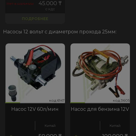
45.000
₸
Нет в наличии
с ндс
ПОДРОБНЕЕ
Насосы 12 вольт с диаметром прохода 25мм:
147
:3605
код:6147
код:3605
код:6147
код:3605
Насос 12V 60л/мин
Насос для бензина 12V
Китай
Китай