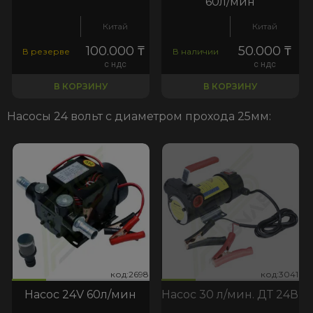
60л/мин
Китай
Китай
100.000
₸
50.000
₸
В резерве
В наличии
с ндс
с ндс
В КОРЗИНУ
В КОРЗИНУ
Насосы 24 вольт с диаметром прохода 25мм:
698
:3041
код:2698
код:3041
код:2698
код:3041
Насос 24V 60л/мин
Насос 30 л/мин. ДТ 24В